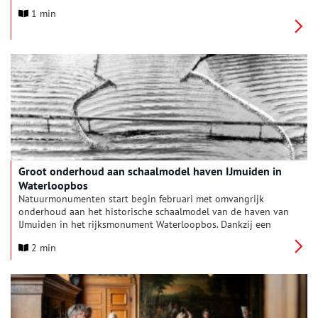
van cultureel erfgoed. Van vrijwilligers in musea tot
1 min
organisatoren van lokale tradities en beheerders van
historische landschappen: erfgoed leeft dankzij mensen.
Groot onderhoud aan schaalmodel haven IJmuiden in
Waterloopbos
Natuurmonumenten start begin februari met omvangrijk
onderhoud aan het historische schaalmodel van de haven van
IJmuiden in het rijksmonument Waterloopbos. Dankzij een
particuliere gift kan het model uit 1956 deels worden hersteld
2 min
in zijn oorspronkelijke staat.