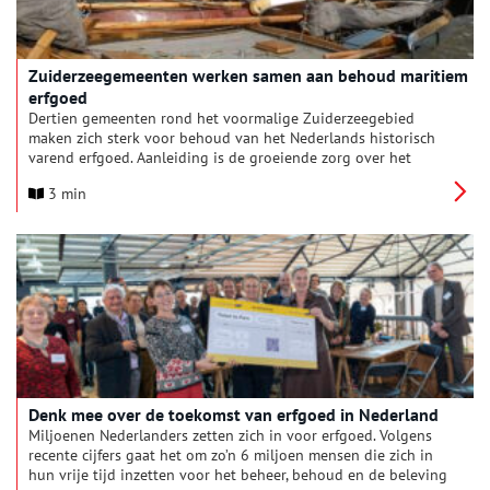
Zuiderzeegemeenten werken samen aan behoud maritiem
erfgoed
Dertien gemeenten rond het voormalige Zuiderzeegebied
maken zich sterk voor behoud van het Nederlands historisch
varend erfgoed. Aanleiding is de groeiende zorg over het
verdwijnen van historische vaartuigen uit de regio. Onder de
3 min
vlag van de gemeente Enkhuizen en de Vereeniging van
Zuiderzeegemeenten (VZG) wordt beleid gemaakt en concrete
instrumenten ontwikkeld waarmee gemeenten hun maritiem
erfgoed juridisch kunnen borgen. Het project is inmiddels in
beeld om landelijke erkenning te krijgen als boegbeeldproject.
Denk mee over de toekomst van erfgoed in Nederland
Miljoenen Nederlanders zetten zich in voor erfgoed. Volgens
recente cijfers gaat het om zo’n 6 miljoen mensen die zich in
hun vrije tijd inzetten voor het beheer, behoud en de beleving