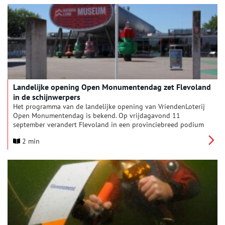
Landelijke opening Open Monumentendag zet Flevoland
in de schijnwerpers
Het programma van de landelijke opening van VriendenLoterij
Open Monumentendag is bekend. Op vrijdagavond 11
september verandert Flevoland in een provinciebreed podium
van licht, cultuur en verhalen. Met een speciaal voor deze
2 min
gelegenheid gemaakte openingsshow en een culturele
ontdekkingstocht langs zeven monumenten komt het verhaal
van Flevoland tot leven. Bezoekers ervaren hoe nieuw land,
pioniersverhalen en jonge monumenten samen het erfgoed
van de provincie vormen.