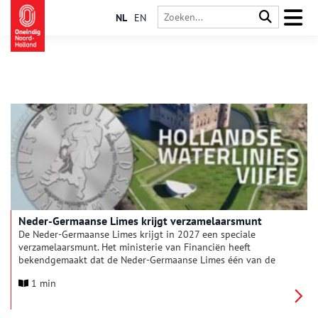
NL
EN
Neder-Germaanse Limes krijgt verzamelaarsmunt
De Neder-Germaanse Limes krijgt in 2027 een speciale
verzamelaarsmunt. Het ministerie van Financiën heeft
bekendgemaakt dat de Neder-Germaanse Limes één van de
twee thema’s wordt van de Nederlandse verzamelaarsmunten
1 min
van 2027. De keuze maakt deel uit van de lopende themaserie
Nederlands Werelderfgoed.