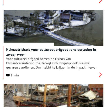
provinciale finalist gegarandeerd € 1.000 ontvangt.
Klimaatrisico’s voor cultureel erfgoed: ons verleden in
zwaar weer
Voor cultureel erfgoed nemen de risico’s van
klimaatverandering toe, terwijl zich mogelijk ook nieuwe
gevaren aandienen. Om inzicht te krijgen in de impact hiervan
heeft de Rijksdienst voor het Cultureel Erfgoed (RCE) deze
1 min
risico’s onderzocht, met als doel de mogelijke schade onder
verschillende klimaat- en adaptatiescenario’s beter in beeld te
brengen. Dit heeft geleid tot de publicatie: ‘Klimaatrisico’s voor
cultureel erfgoed: ons verleden in zwaar weer‘.