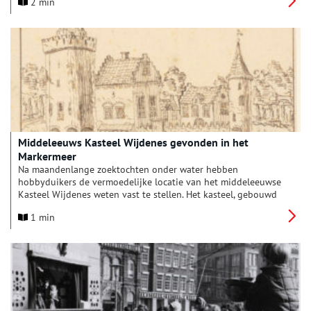
2 min
mensen er niet van Open Monumentendag te bezoeken.
Middeleeuws Kasteel Wijdenes gevonden in het
Markermeer
Na maandenlange zoektochten onder water hebben
hobbyduikers de vermoedelijke locatie van het middeleeuwse
Kasteel Wijdenes weten vast te stellen. Het kasteel, gebouwd
in opdracht van graaf Floris V, verdween eind 13e eeuw na een
1 min
gewelddadige strijd tussen het graafschap Holland en de
West-Friezen.