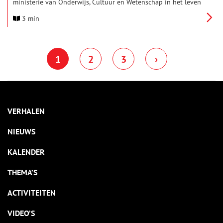
ministerie van Onderwijs, Cultuur en Wetenschap in het leven
geroepen om vrijwilligersteams die zich uitzonderlijk inzetten
3 min
voor het cultureel erfgoed in Nederland te belonen.
Vrijwilligersteams kunnen tussen 1 juli en 21 september
genomineerd worden.
1
2
3
›
VERHALEN
NIEUWS
KALENDER
THEMA’S
ACTIVITEITEN
VIDEO’S