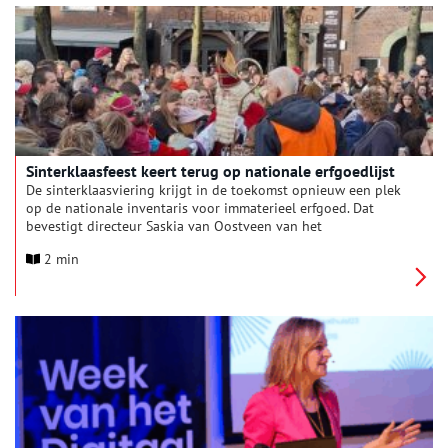
Sinterklaasfeest keert terug op nationale erfgoedlijst
De sinterklaasviering krijgt in de toekomst opnieuw een plek
op de nationale inventaris voor immaterieel erfgoed. Dat
bevestigt directeur Saskia van Oostveen van het
Kenniscentrum Immaterieel Erfgoed Nederland (KIEN) na
2 min
berichtgeving van het AD. Het feest stond eerder al op de lijst,
maar werd in 2022 verwijderd vanwege de aanwezigheid van
Zwarte Piet in de oorspronkelijke beschrijving.