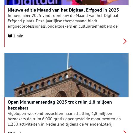
Nieuwe editie Maand van het Digitaal Erfgoed in 2025
In november 2025 vindt opnieuw de Maand van het Digitaal
Erfgoed plaats. Deze jaarlijkse themamaand biedt
erfgoedprofessionals, onderzoekers en cultuurliefhebbers de
gelegenheid om kennis te delen over de nieuwste
1 min
ontwikkelingen op het gebied van digitalisering binnen
cultuur, erfgoed, onderwijs en onderzoek.
Open Monumentendag 2025 trok ruim 1,8 miljoen
bezoekers
Afgelopen weekend bezochten naar schatting 1,8 miljoen
bezoekers de ruim 6.000 gratis opengestelde monumenten en
1.250 activiteiten in Nederland tijdens de VriendenLoterij
Open Monumentendag. Het wat wisselvallige weer weerhield