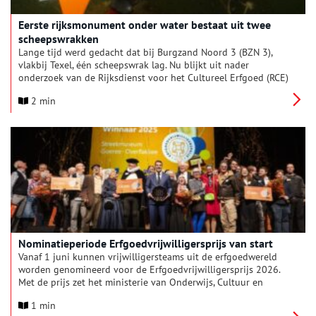
Eerste rijksmonument onder water bestaat uit twee
scheepswrakken
Lange tijd werd gedacht dat bij Burgzand Noord 3 (BZN 3),
vlakbij Texel, één scheepswrak lag. Nu blijkt uit nader
onderzoek van de Rijksdienst voor het Cultureel Erfgoed (RCE)
dat het om twee scheepswrakken gaat, die deels op elkaar
2 min
liggen. Het wrak werd de afgelopen zes weken onderzocht
door maritiem archeologen en studenten.
Nominatieperiode Erfgoedvrijwilligersprijs van start
Vanaf 1 juni kunnen vrijwilligersteams uit de erfgoedwereld
worden genomineerd voor de Erfgoedvrijwilligersprijs 2026.
Met de prijs zet het ministerie van Onderwijs, Cultuur en
Wetenschap teams in het zonnetje die zich sterk maken voor
1 min
cultureel erfgoed in Nederland. Nieuw dit jaar is dat iedere