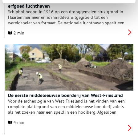
erfgoed luchthaven
Schiphol begon in 1916 op een drooggemalen stuk grond in
Haarlemmermeer en is inmiddels uitgegroeid tot een
wereldspeler van formaat. De nationale luchthaven speelt een
belangrijke rol in de historie en economische ontwikkeling
2 min
van de gemeente Haarlemmermeer. Daarom vindt de gemeente
het belangrijk dat de cultuurhistorie op de luchthaven
behouden blijft. Reden om met Schiphol de handen ineen te
slaan. Op donderdag 20 november tekenden de twee partijen
procesafspraken over behoud, waardering en de beleidsmatige
verankering van cultuurhistorisch erfgoed op en rond
Schiphol.
De eerste middeleeuwse boerderij van West-Friesland
Voor de archeologie van West-Friesland is het vinden van een
complete plattegrond van een middeleeuwse boerderij zoiets
als het zoeken naar een speld in een hooiberg. Afgelopen
weken is dit bij een opgraving op perceel Westerblokker 16-18
4 min
in de gemeente Hoorn eindelijk gelukt. En het blijkt ook nog
eens om een zeer opvallend boerderijtype te gaan, dat wijst op
Friese kolonisten.