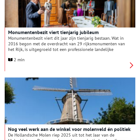
Monumentenbezit viert tienjarig jubileum
Monumentenbezit viert dit jaar zijn tienjarig bestaan. Wat in
2016 begon met de overdracht van 29 rijksmonumenten van
het Rijk, is uitgegroeid tot een professionele landelijke
beheerorganisatie met een unieke positie in de Nederlandse
2 min
monumentensector. Inmiddels beheert Monumentenbezit 32
rijksmonumenten, samen goed voor ruim honderd gebouwen.
Nog veel werk aan de winkel voor molenveld én politiek
De Hollandsche Molen riep 2025 uit tot het Jaar van de