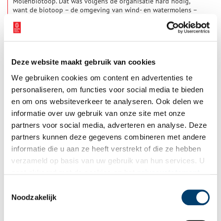
Molenbiotoop. Dat was volgens de organisatie hard nodig,
want de biotoop – de omgeving van wind- en watermolens –
staat onder druk. Hoogbouw en hoge bomen belemmeren
2 min
steeds vaker de windvang van wiekendragers, terwijl
aantasting van het omliggende landschap ervoor zorgt dat
watermolens te veel of juist te weinig water krijgen.
Deze website maakt gebruik van cookies
We gebruiken cookies om content en advertenties te
personaliseren, om functies voor social media te bieden
en om ons websiteverkeer te analyseren. Ook delen we
informatie over uw gebruik van onze site met onze
partners voor social media, adverteren en analyse. Deze
Flevoland gastprovincie landelijke opening Open
partners kunnen deze gegevens combineren met andere
Monumentendag 2026
informatie die u aan ze heeft verstrekt of die ze hebben
Provincie Flevoland heeft de eer om gastprovincie te zijn van
verzameld op basis van uw gebruik van hun services. U
de landelijke opening van de VriendenLoterij Open
gaat akkoord met de cookies en het
privacystatement
Monumentendag op vrijdag 11 september 2026. Deze officiële
publieksopening vormt het startschot voor een weekend vol
als u onze website blijft gebruiken.
Toestemmingsselectie
3 min
duizenden opengestelde monumenten en talloze activiteiten.
Noodzakelijk
Bijzonder is dat zowel Provincie Flevoland als Open
Monumentendag in 2026 hun 40e verjaardag vieren.
Flevoland is daarmee het perfecte decor voor de landelijke