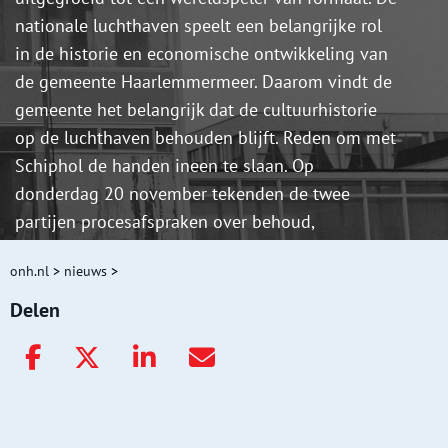
nationale luchthaven speelt een belangrijke rol
in de historie en economische ontwikkeling van
de gemeente Haarlemmermeer. Daarom vindt de
gemeente het belangrijk dat de cultuurhistorie
op de luchthaven behouden blijft. Reden om met
Schiphol de handen ineen te slaan. Op
donderdag 20 november tekenden de twee
partijen procesafspraken over behoud,
waardering en de beleidsmatige verankering van
onh.nl
>
nieuws
>
cultuurhistorisch erfgoed op en rond Schiphol.
Delen