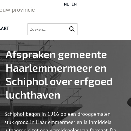
NL
EN
jouw provincie
AART
Afspraken gemeente
Haarlemmermeer en
Schiphol over erfgoed
luchthaven
Schiphol begon in 1916 op een drooggemalen
stuk grond in Haarlemmermeer en is inmiddels
uitgegroeid tot een wereldspeler van formaat. De