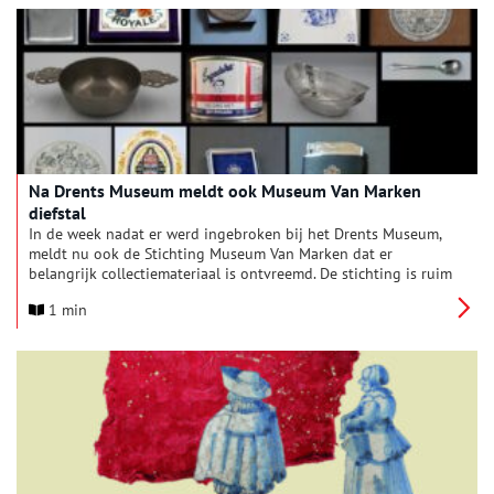
onderwaterarcheologie in zijn portefeuille heeft, verrichtte de
openingshandeling.
Na Drents Museum meldt ook Museum Van Marken
diefstal
In de week nadat er werd ingebroken bij het Drents Museum,
meldt nu ook de Stichting Museum Van Marken dat er
belangrijk collectiemateriaal is ontvreemd. De stichting is ruim
twee jaar gevestigd in het voormalige ‘VAK’-gebouw aan de
1 min
Westvest 9 in Delft. Hier hebben zich één of meerdere
personen toegang verschaft en zonder toestemming twee
vitrinekasten leeggehaald.