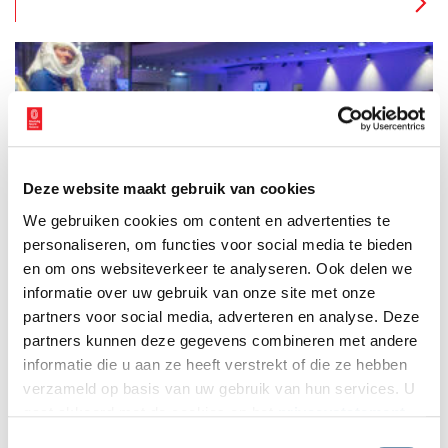
Deze website maakt gebruik van cookies
Nieuwe canon voert je mee in de Noord-Hollandse
We gebruiken cookies om content en advertenties te
geschiedenis
personaliseren, om functies voor social media te bieden
Wie meer wil weten over de vroegste geschiedenis van Noord-
Holland, en dan vooral over de tijd dat mensen het schrift nog
en om ons websiteverkeer te analyseren. Ook delen we
niet machtig waren, kan sinds kort bij de ‘Canon van de Noord-
informatie over uw gebruik van onze site met onze
Hollandse archeologie’ terecht.
partners voor social media, adverteren en analyse. Deze
partners kunnen deze gegevens combineren met andere
informatie die u aan ze heeft verstrekt of die ze hebben
verzameld op basis van uw gebruik van hun services. U
gaat akkoord met de cookies en het
privacystatement
als u onze website blijft gebruiken.
Toestemmingsselectie