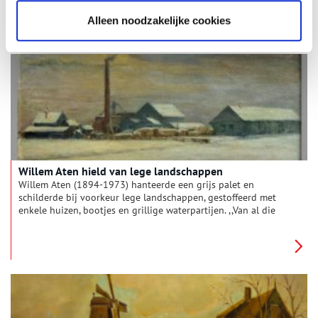
verborgen heeft gezeten achter metalen beplating, onthuld.
Alleen noodzakelijke cookies
Willem Aten hield van lege landschappen
Willem Aten (1894-1973) hanteerde een grijs palet en
schilderde bij voorkeur lege landschappen, gestoffeerd met
enkele huizen, bootjes en grillige waterpartijen. ,,Van al die
mooie frisse kleurtjes op mijn palet maak ik in een uur één
grauwe massa”, zei hij eens met de nodige ironie over de
grijsheid van zijn schilderstijl. Dat was andere koek dan de
kleurrijke uitbundigheid en speelsheid van de expressionisten.
Aten koos voor een sober realisme zonder tierlantijnen en
volgde daarmee een trend in de Zaanse schilderkunst die in de
jaren twintig en dertig in zwang was.