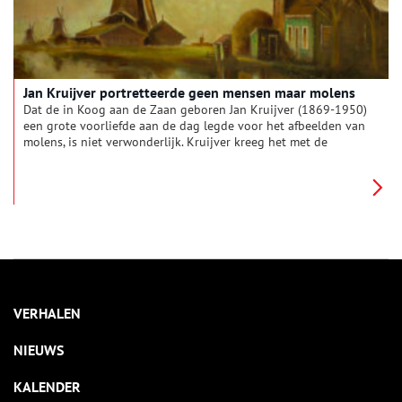
Jan Kruijver portretteerde geen mensen maar molens
Dat de in Koog aan de Zaan geboren Jan Kruijver (1869-1950)
een grote voorliefde aan de dag legde voor het afbeelden van
molens, is niet verwonderlijk. Kruijver kreeg het met de
paplepel ingegoten als zoon van een molenaar.
VERHALEN
NIEUWS
KALENDER