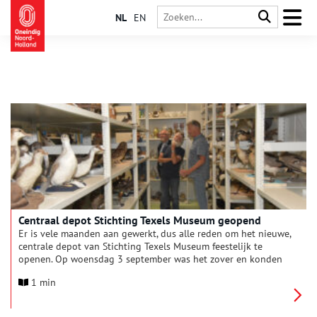
NL
EN
Centraal depot Stichting Texels Museum geopend
Er is vele maanden aan gewerkt, dus alle reden om het nieuwe,
centrale depot van Stichting Texels Museum feestelijk te
openen. Op woensdag 3 september was het zover en konden
genodigden in groepjes de indrukwekkende aanwinst van de
1 min
stichting bekijken. De conservatoren leidden de groepen rond
en deelden hun trots over de faciliteiten in het depot.
Wethouder Rikus Kieft, die onder andere