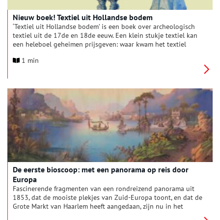
Nieuw boek! Textiel uit Hollandse bodem
‘Textiel uit Hollandse bodem’ is een boek over archeologisch
textiel uit de 17de en 18de eeuw. Een klein stukje textiel kan
een heleboel geheimen prijsgeven: waar kwam het textiel
vandaan en waar werd het geproduceerd? Welke grondstoffen
1 min
en verfstoffen zijn gebruikt? Is het geweven, gebreid,
geknoopt, geborduurd? En zijn er nog kledingstukken in de
resten te herkennen? Een rijk geïllustreerde uitgave waarin
ook het maken van reconstructies van vondsten aan bod komt!
De eerste bioscoop: met een panorama op reis door
Europa
Fascinerende fragmenten van een rondreizend panorama uit
1853, dat de mooiste plekjes van Zuid-Europa toont, en dat de
Grote Markt van Haarlem heeft aangedaan, zijn nu in het
Rijksmuseum te zien.