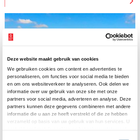
Deze website maakt gebruik van cookies
Texels bierbrouwerij
We gebruiken cookies om content en advertenties te
Midden tussen de uitgestrekte groene weilanden, onder de
onmetelijk hoge waddenlucht, aan de rand van natuurgebied
personaliseren, om functies voor social media te bieden
‘De Hoge Berg’ staat de voormalige zuivelfabriek van
en om ons websiteverkeer te analyseren. Ook delen we
Oudeschild. Waar vroeger kaas werd gemaakt, glanzen nu
informatie over uw gebruik van onze site met onze
koperen brouwketels.
partners voor social media, adverteren en analyse. Deze
partners kunnen deze gegevens combineren met andere
informatie die u aan ze heeft verstrekt of die ze hebben
verzameld op basis van uw gebruik van hun services. U
gaat akkoord met de cookies en het
privacystatement
als u onze website blijft gebruiken.
Toestemmingsselectie