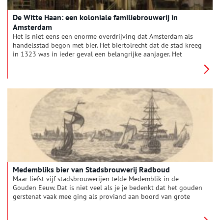
De Witte Haan: een koloniale familiebrouwerij in
Amsterdam
Het is niet eens een enorme overdrijving dat Amsterdam als
handelsstad begon met bier. Het biertolrecht dat de stad kreeg
in 1323 was in ieder geval een belangrijke aanjager. Het
verklaart ook dat Amsterdam – een stad waar de ingrediënten
om te brouwen (schoon water, hop, gerst) niet direct
beschikbaar waren – kon uitgroeien tot een bierstad van
formaat. Want al snel werd de export van bier zo belangrijk dat
het ging lonen toch bier te brouwen in die stad. Een grote
afzetmarkt was immers gegarandeerd met al die schepen in de
haven. Een goed voorbeeld van een brouwerij die bij uitstek
voor de export werkte was brouwerij de Witte Haan.
Medembliks bier van Stadsbrouwerij Radboud
Maar liefst vijf stadsbrouwerijen telde Medemblik in de
Gouden Eeuw. Dat is niet veel als je je bedenkt dat het gouden
gerstenat vaak mee ging als proviand aan boord van grote
handelsschepen.