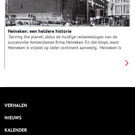
Heineken: een heldere historie
‘Serving the planet’, aldus de huidige reclameslogan van de
succesvolle Amsterdamse firma Heineken. En dat klopt, want
Heineken is vrijwel op ieder continent aanwezig. Heineken is
een multinational in de bier- en drankensector en behoort tot
de grootste brouwerijen ter wereld. Het bedrijf is actief in meer
dan 170 landen. De vraag is natuurlijk: hoe heeft deze ooit
kleine, lokale brouwerij zijn wereldfaam verworven?
VERHALEN
NIEUWS
KALENDER