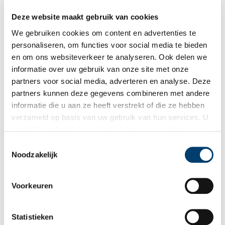
historische borduurwerken te combineren met hedendaagse
kunstwerken. Daarnaast wordt in D(R)AAD aandacht besteed
Deze website maakt gebruik van cookies
aan sociaal-maatschappelijke borduurinitiatieven die borduren
gebruiken als een sociaal bindmiddel of als een middel om
We gebruiken cookies om content en advertenties te
trauma’s, zowel individueel als collectief, te verwerken.
personaliseren, om functies voor social media te bieden
en om ons websiteverkeer te analyseren. Ook delen we
informatie over uw gebruik van onze site met onze
partners voor social media, adverteren en analyse. Deze
partners kunnen deze gegevens combineren met andere
Bloemenpracht in Marker borduurwerk
informatie die u aan ze heeft verstrekt of die ze hebben
De liefde voor traditie en textiel is op Marken altijd groot
verzameld op basis van uw gebruik van hun services. U
geweest. In de kleurrijke streekdracht zijn veel onderdelen
gaat akkoord met de cookies en het
privacystatement
versierd met borduurwerk. Met name de rijglijfjes zijn prachtig
geborduurd met bloemmotieven. In 2014 is Marker borduren
als u onze website blijft gebruiken.
Toestemmingsselectie
opgenomen in de Inventaris Immaterieel Erfgoed Nederland.
Noodzakelijk
Voorkeuren
Statistieken