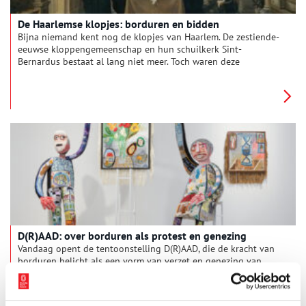
De Haarlemse klopjes: borduren en bidden
Bijna niemand kent nog de klopjes van Haarlem. De zestiende-
eeuwse kloppengemeenschap en hun schuilkerk Sint-
Bernardus bestaat al lang niet meer. Toch waren deze
ongehuwde katholieke vrouwen in heel Nederland bekend
vanwege hun prachtige borduurwerk op kerkelijke gewaden
en ander kerkelijk textiel. Stille getuigen van de vele
geduldige handen, die bidden door te borduren.
D(R)AAD: over borduren als protest en genezing
Vandaag opent de tentoonstelling D(R)AAD, die de kracht van
borduren belicht als een vorm van verzet en genezing van
trauma’s. Deze tentoonstelling maakt deel uit van een nieuwe
reeks van drie hedendaagse kunsttentoonstellingen genaamd
3 min
Laat Los en Koester. D(R)AAD verbindt verleden en heden door