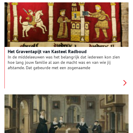
Het Graventapijt van Kasteel Radboud
In de middeleeuwen was het belangrijk dat iedereen kon zien
hoe lang jouw familie al aan de macht was en van wie jij
afstamde. Dat gebeurde met een zogenaamde
successiereeks. Het Graventapijt van Kasteel Radboud is de
successiereeks van de Graven van Holland, tot aan Floris V, de
bouwer van het kasteel. Tijdens een vierjarig project werden er
vijf wandkleden geborduurd door een enthousiaste groep
vrijwilligers. Speciaal voor dit project werden ze opgeleid in de
traditionele manier van borduren.