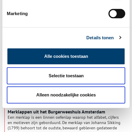
Marketing
In ’t kleijn – Een uitzet in miniatuur
Marianne Havermans, deskundige in historisch textiel, vond
tijdens haar werk in het Westfries Museum in 1986 meerdere
uitzetten in miniatuur. Zo’n kleine uitzet werd niet voor een
Details tonen
popje gemaakt, maar was bedoeld als oefening voor een echte
uitzet. De afgelopen jaren heeft Marianne de herkomst van en
verhaal achter de miniatuurtjes in kaart weten te brengen, wat
Alle cookies toestaan
resulteerde in een fraai boek onder de titel ‘In ’t kleijn. Een
uitzet in miniatuur 1830-1850’.
Selectie toestaan
Alleen noodzakelijke cookies
Merklappen uit het Burgerweeshuis Amsterdam
Een merklap is een linnen oefenlap waarop het alfabet, cijfers
en motieven zijn geborduurd. De merklap van Johanna Sikking
(1799) behoort tot de oudste, bewaard gebleven gedateerde