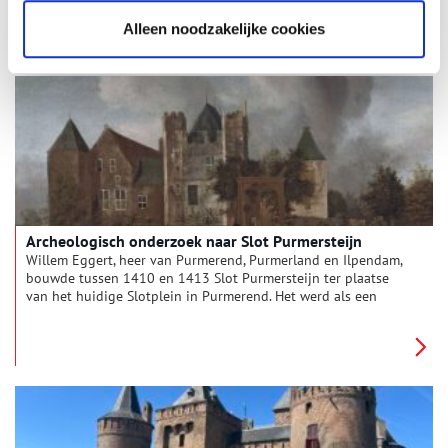
Noord-Holland een kijkje achter de schermen bij de nieuwe
tentoonstelling ‘Leven in Lagen’ bij Huis van Hilde en deelt
Alleen noodzakelijke cookies
zijn favoriete verhalen.
Archeologisch onderzoek naar Slot Purmersteijn
Willem Eggert, heer van Purmerend, Purmerland en Ilpendam,
bouwde tussen 1410 en 1413 Slot Purmersteijn ter plaatse
van het huidige Slotplein in Purmerend. Het werd als een
vierkant opgetrokken met vier achthoekige torens op de
hoeken. De relatief dunne muren van het slot, slechts één
meter dik, waren niet bestand tegen kanonschoten.