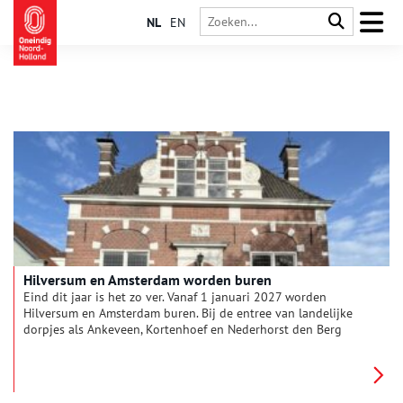
NL
EN
Hilversum en Amsterdam worden buren
Eind dit jaar is het zo ver. Vanaf 1 januari 2027 worden
Hilversum en Amsterdam buren. Bij de entree van landelijke
dorpjes als Ankeveen, Kortenhoef en Nederhorst den Berg
staat dan: ‘gemeente Hilversum’. De omroepstad schiet over de
magische grens van 100.000 inwoners. Met dank aan het
opnemen van de gemeente Wijdemeren.