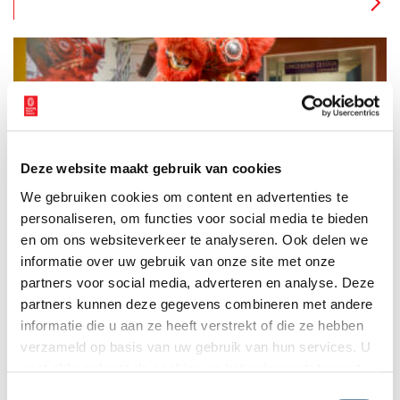
buitenplaatsen gevolgd. Zij hebben de missie om het
familielandgoed te behouden voor de volgende generaties.
Deze website maakt gebruik van cookies
‘Van wie is de Zeedijk’ geeft beeld van een roerige straat
We gebruiken cookies om content en advertenties te
De Zeedijk is één van de oudste straten van Amsterdam en
misschien ook wel één van de kleurrijkste. Het Amsterdam
personaliseren, om functies voor social media te bieden
Museum wijdt er een mini-expositie aan, met veel portretjes in
en om ons websiteverkeer te analyseren. Ook delen we
beeld en geluid van bezoekers, bewoners en mensen die er
informatie over uw gebruik van onze site met onze
werken.
partners voor social media, adverteren en analyse. Deze
partners kunnen deze gegevens combineren met andere
informatie die u aan ze heeft verstrekt of die ze hebben
verzameld op basis van uw gebruik van hun services. U
gaat akkoord met de cookies en het
privacystatement
als u onze website blijft gebruiken.
Toestemmingsselectie