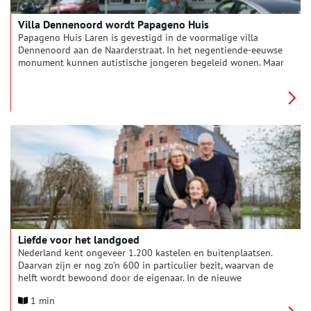
Villa Dennenoord wordt Papageno Huis
Papageno Huis Laren is gevestigd in de voormalige villa
Dennenoord aan de Naarderstraat. In het negentiende-eeuwse
monument kunnen autistische jongeren begeleid wonen. Maar
voordat deze instelling in 2015 zijn deuren opende, kende het
woonhuis verschillende bewoners. Wat is er nu nog over hen
terug te vinden?
Liefde voor het landgoed
Nederland kent ongeveer 1.200 kastelen en buitenplaatsen.
Daarvan zijn er nog zo’n 600 in particulier bezit, waarvan de
helft wordt bewoond door de eigenaar. In de nieuwe
televisieserie ‘Liefde voor het Landgoed’ worden zes
1 min
bijzondere bewoners van die Nederlandse kastelen en