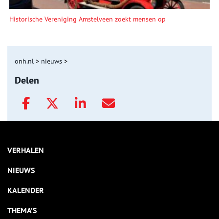
Historische Vereniging Amstelveen zoekt mensen op
onh.nl
>
nieuws
>
Delen
VERHALEN
NIEUWS
KALENDER
THEMA’S