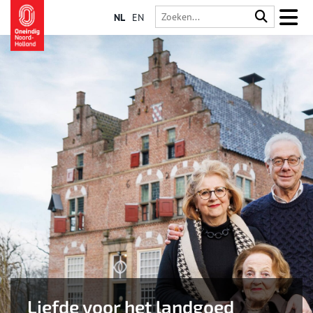
NL
EN
Liefde voor het landgoed