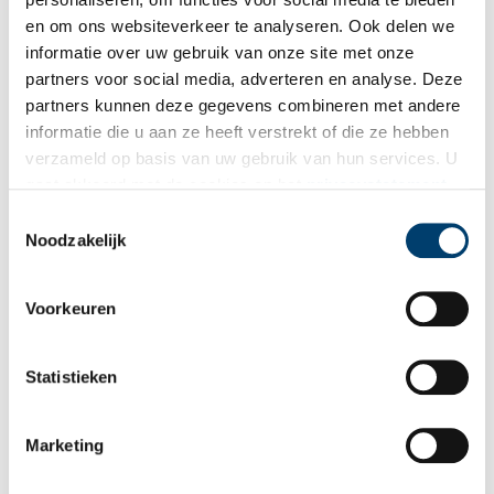
en om ons websiteverkeer te analyseren. Ook delen we
Ontvang de nieuwsbrief
informatie over uw gebruik van onze site met onze
Wilt u op de hoogte blijven van de mooiste verhalen en het
partners voor social media, adverteren en analyse. Deze
laatste erfgoednieuws? Schrijf u dan nu in voor onze
partners kunnen deze gegevens combineren met andere
informatie die u aan ze heeft verstrekt of die ze hebben
wekelijkse nieuwsbrief!
verzameld op basis van uw gebruik van hun services. U
gaat akkoord met de cookies en het
privacystatement
als u onze website blijft gebruiken.
Toestemmingsselectie
Bij inschrijving gaat u akkoord met ons
privacybeleid
.
Noodzakelijk
Aanvullingen
Voorkeuren
Vul deze informatie aan of geef een reactie.
Statistieken
Marketing