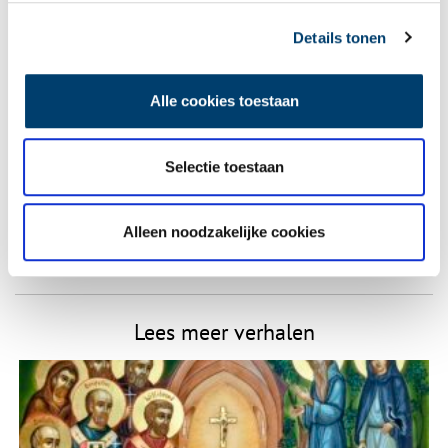
Vereiste velden zijn gemarkeerd met *. Het e-mailadres wordt niet
gepubliceerd.
Details tonen
Naam
*
Alle cookies toestaan
E-mail
*
Selectie toestaan
Vink dit aan als u op de hoogte gehouden wil worden.
Alleen noodzakelijke cookies
Lees meer verhalen