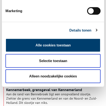
Marketing
Adriaan Pauw, de beroemdste forens van Heemstede
In 2020 staan Heemstede en Bennebroek in het teken van
Adriaan Pauw, wellicht de grootste Heemstedenaar aller tijden.
Het is dit jaar vierhonderd jaar geleden dat deze Amsterdamse
Details tonen
koopman de heerlijkheid Heemstede kocht.
Alle cookies toestaan
Selectie toestaan
Alleen noodzakelijke cookies
Kennemerbeek, grensgeval van Kennemerland
Aan de rand van Bennebroek ligt een onopvallend slootje.
Ziehier de grens van Kennemerland en van de Noord- en Zuid-
Holland. Dit slootje van niks.