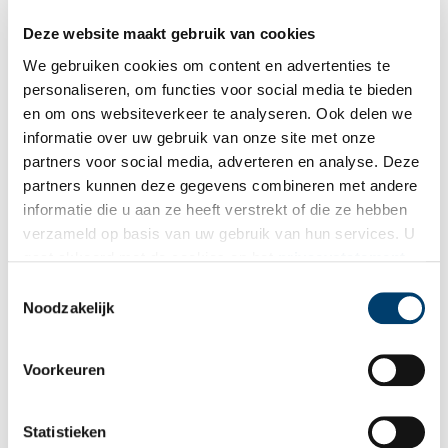
eindredactrice en Anja Kroon na 12 jaar als lid van de
redactiecommissie.
Deze website maakt gebruik van cookies
We gebruiken cookies om content en advertenties te
personaliseren, om functies voor social media te bieden
en om ons websiteverkeer te analyseren. Ook delen we
informatie over uw gebruik van onze site met onze
partners voor social media, adverteren en analyse. Deze
partners kunnen deze gegevens combineren met andere
Heemstede en Bennebroek: van flats tot buitenplaatsen
informatie die u aan ze heeft verstrekt of die ze hebben
Heemstede en Bennebroek hebben veel groen en een dorps
verzameld op basis van uw gebruik van hun services. U
karakter. Dat karakter wil de 1300 leden tellende Historische
gaat akkoord met de cookies en het
privacystatement
Vereniging Heemstede-Bennebroek, die binnenkort het 75-
jarig jubileum viert, dan ook graag behouden. Jaap Verschoor,
als u onze website blijft gebruiken.
Toestemmingsselectie
die twaalf jaar voorzitter was en Wim Gohres, voorzitter sinds
Noodzakelijk
een half jaar, vertellen er graag over.
Voorkeuren
Statistieken