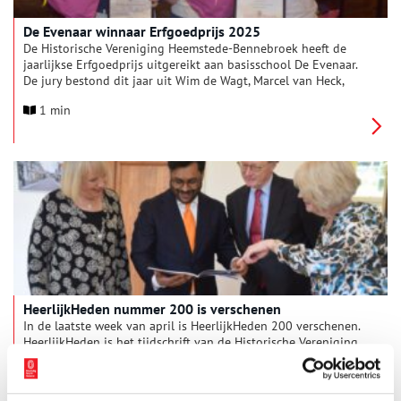
De Evenaar winnaar Erfgoedprijs 2025
De Historische Vereniging Heemstede-Bennebroek heeft de
jaarlijkse Erfgoedprijs uitgereikt aan basisschool De Evenaar.
De jury bestond dit jaar uit Wim de Wagt, Marcel van Heck,
Florianne van Hees, Arno Schumacher en Otie van Vloten. De
1 min
jury is verheugd dat er in Heemstede en Bennebroek zoveel
erfgoed onder de aandacht gebracht wordt.
HeerlijkHeden nummer 200 is verschenen
In de laatste week van april is HeerlijkHeden 200 verschenen.
HeerlijkHeden is het tijdschrift van de Historische Vereniging
Heemstede-Bennebroek (HVHB). Het is geen jubileumnummer,
maar wel een bijzondere editie vanwege het feit dat Marloes
1 min
van Buuren na 17 jaar afscheid genomen heeft als