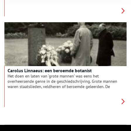
Carolus Linnaeus: een beroemde botanist
Het doen en laten van ‘grote mannen’ was eens het
overheersende genre in de geschiedschrijving. Grote mannen
waren staatslieden, veldheren of beroemde geleerden. De
Zweedse plantkundige Linnaeus behoort zonder twijfel tot
deze laatste groep. We weten daarom betrekkelijk veel over
hem. Linnaeus bracht drie jaar van zijn leven door in
Nederland, op de buitenplaats De Hartekamp.