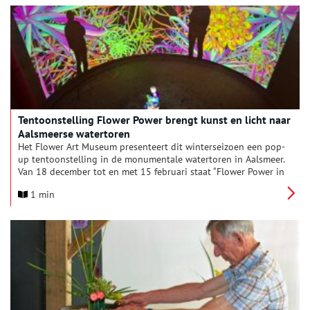
Tentoonstelling Flower Power brengt kunst en licht naar
Aalsmeerse watertoren
Het Flower Art Museum presenteert dit winterseizoen een pop-
up tentoonstelling in de monumentale watertoren in Aalsmeer.
Van 18 december tot en met 15 februari staat “Flower Power in
the Water Tower” in het teken van kunst, natuur en licht, op
1 min
een unieke plek waar de hoogte, akoestiek en karakteristieke
betonstructuur een bijzondere ervaring creëren.