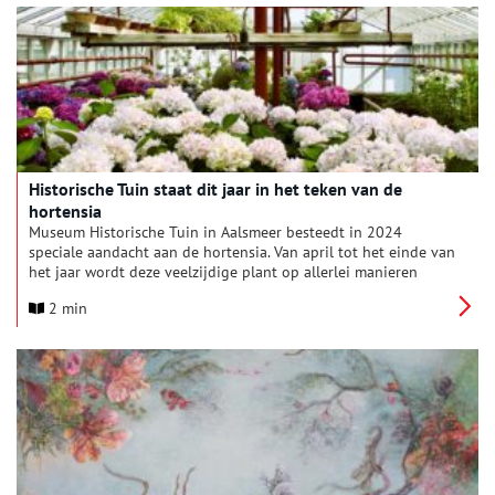
nieuwe tentoonstelling in het Flower Art Museum in Aalsmeer,
te zien vanaf zondag 26 mei.
Historische Tuin staat dit jaar in het teken van de
hortensia
Museum Historische Tuin in Aalsmeer besteedt in 2024
speciale aandacht aan de hortensia. Van april tot het einde van
het jaar wordt deze veelzijdige plant op allerlei manieren
belicht, van de boeiende geschiedenis tot hedendaagse
2 min
toepassingen.