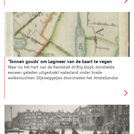
‘Tonnen gouds’ om Legmeer van de kaart te vegen
Waar nu het hart van de Randstad driftig klopt, dommelde
eeuwen geleden uitgestrekt waterland onder brede
wolkenluchten. Dijkweggetjes doorsneden het Amstellandse
meren- en plassengebied. Wie indertijd van Amsterdam naar
Leiden reisde, keek uit over Legmeer en Haarlemmermeer.
Water, alom water. Totdat midden negentiende eeuw het
Haarlemmermeer werd leeg gepompt. Het Legmeer klotste en
kabbelde nog als vanouds. Exact 150 jaar geleden maakte
koning Willem III daar met een pennenstreek definitief een
eind aan.