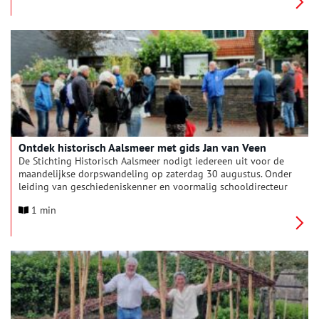
en sieraden.
Ontdek historisch Aalsmeer met gids Jan van Veen
De Stichting Historisch Aalsmeer nodigt iedereen uit voor de
maandelijkse dorpswandeling op zaterdag 30 augustus. Onder
leiding van geschiedeniskenner en voormalig schooldirecteur
Jan van Veen maakt u een boeiende ontdekkingstocht door
1 min
Aalsmeer-Centrum. Tijdens deze wandeling deelt de gids zijn
passie voor historie en vertelt hij verrassende verhalen over
monumenten en markante plekken in het oude dorp.