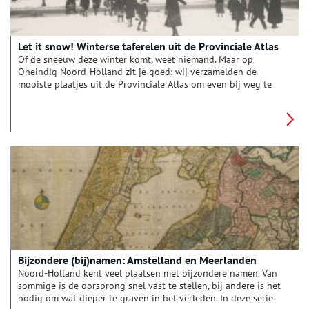
Let it snow! Winterse taferelen uit de Provinciale Atlas
Of de sneeuw deze winter komt, weet niemand. Maar op
Oneindig Noord-Holland zit je goed: wij verzamelden de
mooiste plaatjes uit de Provinciale Atlas om even bij weg te
dromen. Waan je in de winters van vroeger, met gezellige
taferelen van besneeuwde grachten, sleeënde kinderen en
schaatsers op het ijs.
Bijzondere (bij)namen: Amstelland en Meerlanden
Noord-Holland kent veel plaatsen met bijzondere namen. Van
sommige is de oorsprong snel vast te stellen, bij andere is het
nodig om wat dieper te graven in het verleden. In deze serie