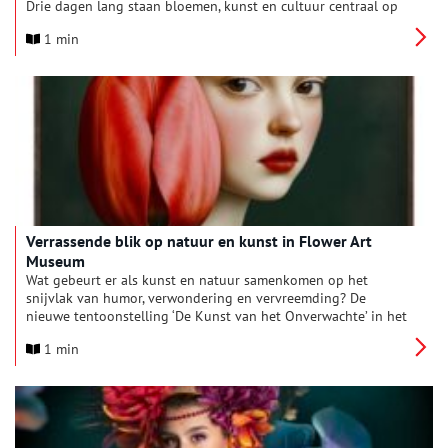
Drie dagen lang staan bloemen, kunst en cultuur centraal op
twee unieke locaties: het Flower Art Museum en de Historische
1 min
Tuin Aalsmeer. Laat je verrassen, verwonderen en inspireren
tijdens dit kleurrijke weekend voor jong en oud.
Verrassende blik op natuur en kunst in Flower Art
Museum
Wat gebeurt er als kunst en natuur samenkomen op het
snijvlak van humor, verwondering en vervreemding? De
nieuwe tentoonstelling ‘De Kunst van het Onverwachte’ in het
Flower Art Museum neemt bezoekers vanaf zondag 1 juni mee
1 min
op een speelse én kritische reis langs werken waarin de natuur
op verrassende manieren tot leven komt.