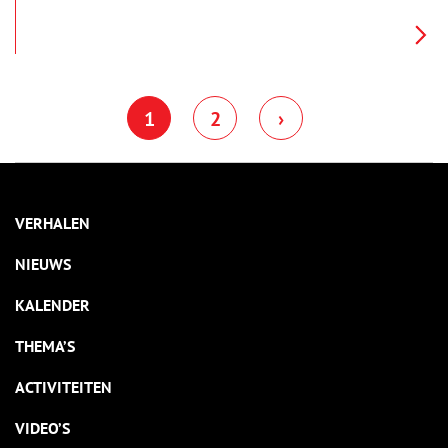
verhalen onderzoeken we elke maand een andere regio van
onze provincie, om achter de herkomst van de lokale
plaatsnamen én bijnamen van de inwoners te komen. Deze
maand: Amstelland en Meerlanden.
1
2
›
VERHALEN
NIEUWS
KALENDER
THEMA’S
ACTIVITEITEN
VIDEO’S