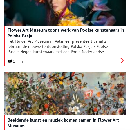
Flower Art Museum toont werk van Poolse kunstenaars in
Polska Pasja
Het Flower Art Museum in Aalsmeer presenteert vanaf 2
februari de nieuwe tentoonstelling Polska Pasja / Poolse
Passie. Negen kunstenaars met een Pools-Nederlandse
achtergrond laten met zeer uiteenlopende technieken zien hoe
1 min
de natuur hen inspireert. Het werk is een boeiende mix van
Poolse en westerse invloeden.
Beeldende kunst en muziek komen samen in Flower Art
Museum