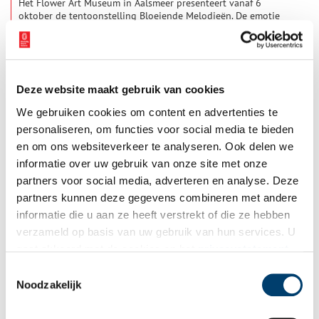
Het Flower Art Museum in Aalsmeer presenteert vanaf 6
oktober de tentoonstelling Bloeiende Melodieën. De emotie
van beeldende kunst wordt in deze expositie verrijkt met de
ervaring van muziek.
2 min
Deze website maakt gebruik van cookies
We gebruiken cookies om content en advertenties te
personaliseren, om functies voor social media te bieden
en om ons websiteverkeer te analyseren. Ook delen we
informatie over uw gebruik van onze site met onze
partners voor social media, adverteren en analyse. Deze
Protest in 1938: ‘Wij willen Schiphol houden!’
partners kunnen deze gegevens combineren met andere
Je zult het nu niet snel horen zingen, maar in de zomer van
informatie die u aan ze heeft verstrekt of die ze hebben
1938 klonk luid en duidelijk uit duizenden kelen: ‘Wij willen
verzameld op basis van uw gebruik van hun services. U
Schiphol houden!’ Marcherend, fietsend, varend, of met de auto
waren duizenden demonstranten naar het vliegveld gereisd.
gaat akkoord met de cookies en het
privacystatement
Van Texel was men zelfs komen vliegen.
als u onze website blijft gebruiken.
Toestemmingsselectie
Noodzakelijk