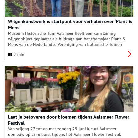
Wilgenkunstwerk is startpunt voor verhalen over ‘Plant &
Mens’
Museum Historische Tuin Aalsmeer heeft een kunstzinnig
wilgenobject geplaatst als bijdrage aan het themajaar Plant &
Mens van de Nederlandse Vereniging van Botanische Tuinen
(NVBT). Het project benadrukt de veelzijdige relatie tussen
2 min
mens en plant, met de wilg als symbool van deze
verwevenheid.
Laat je betoveren door bloemen tijdens Aalsmeer Flower
Festival
Van vrijdag 27 tot en met zondag 29 juni kleurt Aalsmeer
opnieuw op z’n mooist tijdens het Aalsmeer Flower Festival.