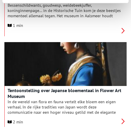
Bessenschildwants, goudwesp, weidebeekjuffer,
koninginnenpage… in de Historische Tuin kom je deze beestjes
momenteel allemaal tegen. Het museum in Aalsmeer houdt
deze maanden een tentoonstelling met grote foto’s van
1 min
fascinerende insecten. Ook kunnen bezoekers meedoen aan
een fotowedstrijd.
Tentoonstelling over Japanse bloementaal in Flower Art
Museum
In de wereld van flora en fauna vertelt elke bloem een eigen
verhaal. In de rijke tradities van Japan wordt deze
communicatie naar een hoger niveau getild met de elegante
kunst van Hanakotoba, de Japanse bloementaal. Bloemen
2 min
spreken hierin zonder woorden en dragen diepgaande
betekenissen en emoties over. Dit is het onderwerp van een