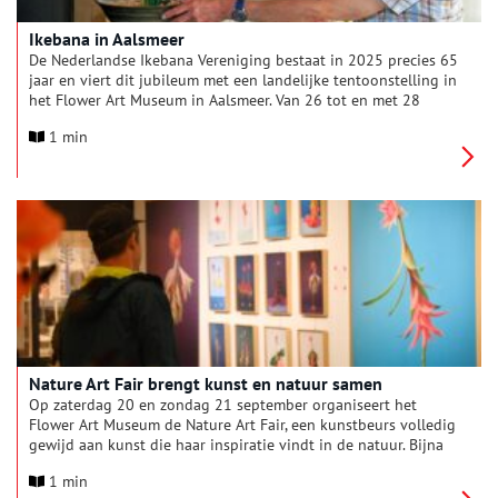
Ikebana in Aalsmeer
De Nederlandse Ikebana Vereniging bestaat in 2025 precies 65
jaar en viert dit jubileum met een landelijke tentoonstelling in
het Flower Art Museum in Aalsmeer. Van 26 tot en met 28
september staat het museum geheel in het teken van de
1 min
Japanse kunst van het bloemschikken. De tentoonstelling
draagt de titel “65 jaar verbinding in beeld” en laat de
schoonheid en veelzijdigheid van Ikebana zien.
Nature Art Fair brengt kunst en natuur samen
Op zaterdag 20 en zondag 21 september organiseert het
Flower Art Museum de Nature Art Fair, een kunstbeurs volledig
gewijd aan kunst die haar inspiratie vindt in de natuur. Bijna
dertig kunstenaars presenteren en verkopen hun werk: van
1 min
schilderijen, tekeningen en fotografie tot glaskunst, sculpturen