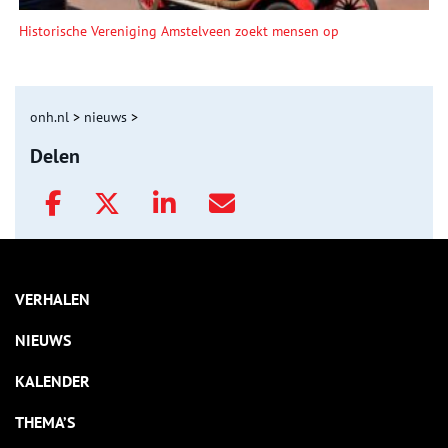
Historische Vereniging Amstelveen zoekt mensen op
onh.nl
>
nieuws
>
Delen
VERHALEN
NIEUWS
KALENDER
THEMA’S