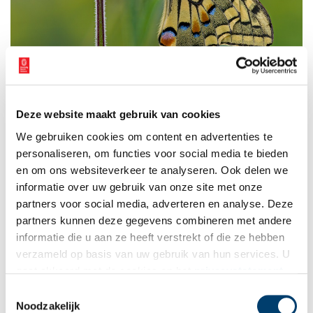
Deze website maakt gebruik van cookies
Connie Posthuma, Koninginnenpage. Via Historische Tuin Aalsmeer.
We gebruiken cookies om content en advertenties te
De fototentoonstelling over insecten is tot 1 augustus in het
personaliseren, om functies voor social media te bieden
museum te bekijken. De Historische Tuin bevindt zich aan het
en om ons websiteverkeer te analyseren. Ook delen we
Praamplein in Aalsmeer. Entree: € 6,50 of gratis met museumkaart.
informatie over uw gebruik van onze site met onze
Meer informatie:
www.historischetuinaalsmeer.nl
.
partners voor social media, adverteren en analyse. Deze
partners kunnen deze gegevens combineren met andere
Bron:
Historische Tuin Aalsmeer
informatie die u aan ze heeft verstrekt of die ze hebben
Publicatiedatum: 05/06/2024
verzameld op basis van uw gebruik van hun services. U
gaat akkoord met de cookies en het
privacystatement
als u onze website blijft gebruiken.
Toestemmingsselectie
Noodzakelijk