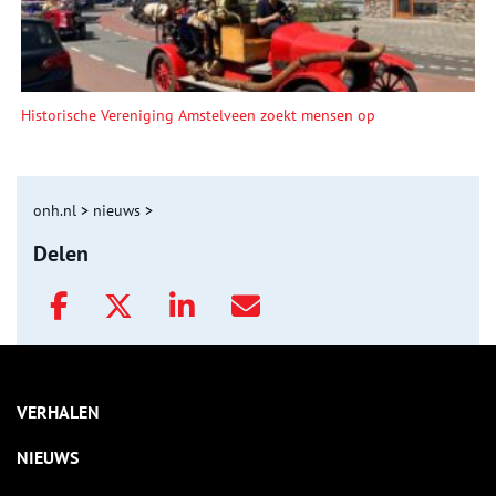
Historische Vereniging Amstelveen zoekt mensen op
onh.nl
>
nieuws
>
Delen
VERHALEN
NIEUWS