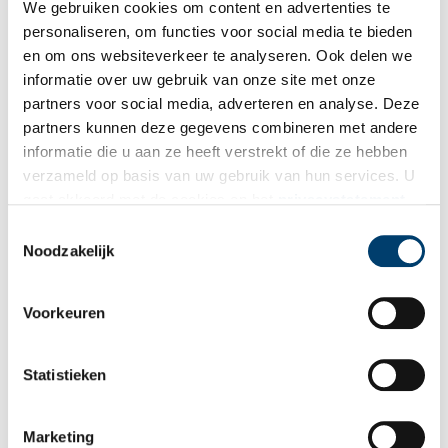
We gebruiken cookies om content en advertenties te
personaliseren, om functies voor social media te bieden
en om ons websiteverkeer te analyseren. Ook delen we
informatie over uw gebruik van onze site met onze
partners voor social media, adverteren en analyse. Deze
partners kunnen deze gegevens combineren met andere
informatie die u aan ze heeft verstrekt of die ze hebben
verzameld op basis van uw gebruik van hun services. U
gaat akkoord met de cookies en het
privacystatement
als u onze website blijft gebruiken.
Toestemmingsselectie
In 2021 gingen we van 517 naar 1068 abonnees voor onze wekelijkse gratis
Noodzakelijk
nieuwsbrief. Ter ere van de 1000ste abonnee hadden we een winactie op social
media gezet.
Als redactie zijn we trots op de groeiende bezoekerscijfers en de
Voorkeuren
mooie nieuwe verhalen. Dit lukt niet zonder onze (gast-)schrijvers
en partners die met hun verhalen bijdragen aan de
verhalendatabase van de website. Ook danken we onze lezers
Statistieken
voor de leuke reacties op onze social media en interessante
berichten die we van hen in onze mailbox ontvangen. Samen
Marketing
zorgen we ervoor dat de verhalen van Noord-Holland levend en