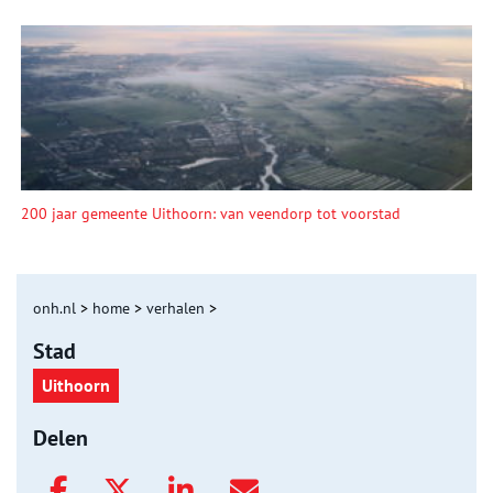
200 jaar gemeente Uithoorn: van veendorp tot voorstad
onh.nl
>
home
>
verhalen
>
Stad
Uithoorn
Delen