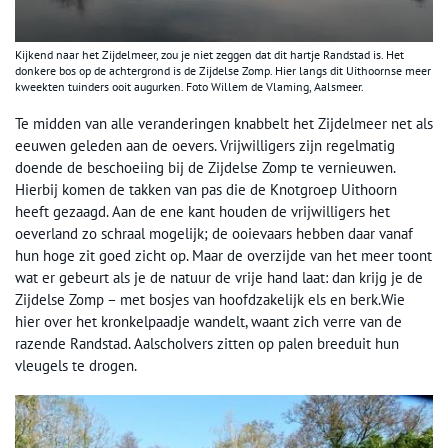
Kijkend naar het Zijdelmeer, zou je niet zeggen dat dit hartje Randstad is. Het
donkere bos op de achtergrond is de Zijdelse Zomp. Hier langs dit Uithoornse meer
kweekten tuinders ooit augurken. Foto Willem de Vlaming, Aalsmeer.
Te midden van alle veranderingen knabbelt het Zijdelmeer net als
eeuwen geleden aan de oevers. Vrijwilligers zijn regelmatig
doende de beschoeiing bij de Zijdelse Zomp te vernieuwen.
Hierbij komen de takken van pas die de Knotgroep Uithoorn
heeft gezaagd. Aan de ene kant houden de vrijwilligers het
oeverland zo schraal mogelijk; de ooievaars hebben daar vanaf
hun hoge zit goed zicht op. Maar de overzijde van het meer toont
wat er gebeurt als je de natuur de vrije hand laat: dan krijg je de
Zijdelse Zomp – met bosjes van hoofdzakelijk els en berk.Wie
hier over het kronkelpaadje wandelt, waant zich verre van de
razende Randstad. Aalscholvers zitten op palen breeduit hun
vleugels te drogen.