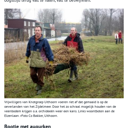
oogsttijd terug valt te halen, valt te betwijfelen.
Vrijwilligers van Knotgroep Uithoorn voeren riet af dat gemaaid is op de
oeverlanden van het Zijdelmeer. Door het zo schraal mogelijk houden van de
veenbodem krijgen o.a. orchideeën weer een kans. Links woontboten aan de
Elzenlaan. rFoto Co Bakker, Uithoorn.
Bootje met augurken