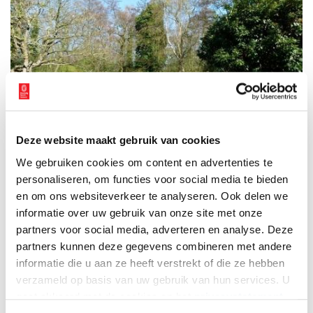
Deze website maakt gebruik van cookies
We gebruiken cookies om content en advertenties te
personaliseren, om functies voor social media te bieden
De ‘Tuin van Bram de Groote’ in Uithoorn trekt jaarlijks honderden bezoekers.
en om ons websiteverkeer te analyseren. Ook delen we
Vrijwilligers hebben na de dood van Bram het werk in zijn tuin overgenomen. Een
informatie over uw gebruik van onze site met onze
kenner van de Amstelveense heemparken geeft de tuinlieden advies over de
inrichting en het onderhoud. Foto Marian Verweij.
partners voor social media, adverteren en analyse. Deze
partners kunnen deze gegevens combineren met andere
Het Zijdelmeergebied omvat zo’n 30 ha en aan de rand ervan ligt
informatie die u aan ze heeft verstrekt of die ze hebben
de ‘Tuin van Bram de Groote’. Dat is qua natuurbehoud met recht
verzameld op basis van uw gebruik van hun services. U
een grensgeval. Bram had bij de Boterdijk een tuin geschapen
met behulp van zaden en stekjes die hij uit alle werelddelen
gaat akkoord met de cookies en het
privacystatement
kreeg toegespeeld. Sinds de dood van Bram steken vrijwilligers