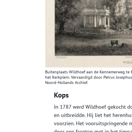
Buitenplaats Wildhoef aan de Kennemerweg te 
het Kerkplein. Vervaardigd door Petrus Josephu
Noord-Hollands Archief.
Kops
In 1787 werd Wildhoef gekocht doo
en uitbreidde. Hij liet het here
voorzien. Het vooruitspringende
door een fronton met in het timp