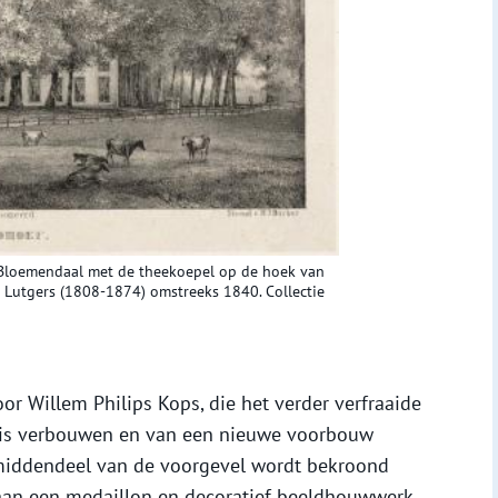
Bloemendaal met de theekoepel op de hoek van
s Lutgers (1808-1874) omstreeks 1840. Collectie
r Willem Philips Kops, die het verder verfraaide
nhuis verbouwen en van een nieuwe voorbouw
 middendeel van de voorgevel wordt bekroond
aan een medaillon en decoratief beeldhouwwerk.