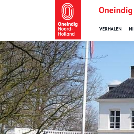
Oneindig
VERHALEN
N