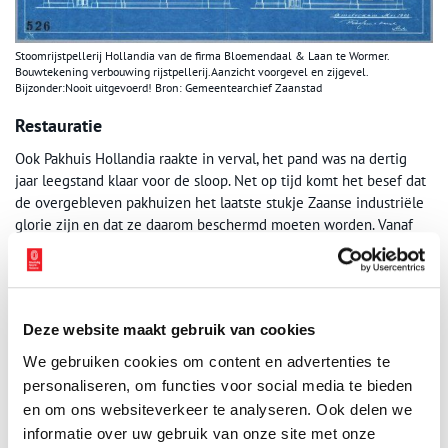
Stoomrijstpellerij Hollandia van de firma Bloemendaal & Laan te Wormer.
Bouwtekening verbouwing rijstpellerij.Aanzicht voorgevel en zijgevel.
Bijzonder:Nooit uitgevoerd! Bron: Gemeentearchief Zaanstad
Restauratie
Ook Pakhuis Hollandia raakte in verval, het pand was na dertig
jaar leegstand klaar voor de sloop. Net op tijd komt het besef dat
de overgebleven pakhuizen het laatste stukje Zaanse industriële
glorie zijn en dat ze daarom beschermd moeten worden. Vanaf
1980 voerde Stichting Hollandia stap voor stap de restauratie van
Pakhuis Hollandia uit. Het pand is inmiddels in de stijl van rond
1900 hersteld. De gietijzeren kolommen en ornamenten in
combinatie met grenen balkenplafonds stralen de sfeer van
Deze website maakt gebruik van cookies
weleer uit. Bedrijven huren inmiddels kantoorruimtes in het
gerestaureerde pakhuis. Waar eens de molenstenen rijstkorrels
We gebruiken cookies om content en advertenties te
maalden, staan nu bureaus met moderne computers.
personaliseren, om functies voor social media te bieden
en om ons websiteverkeer te analyseren. Ook delen we
informatie over uw gebruik van onze site met onze