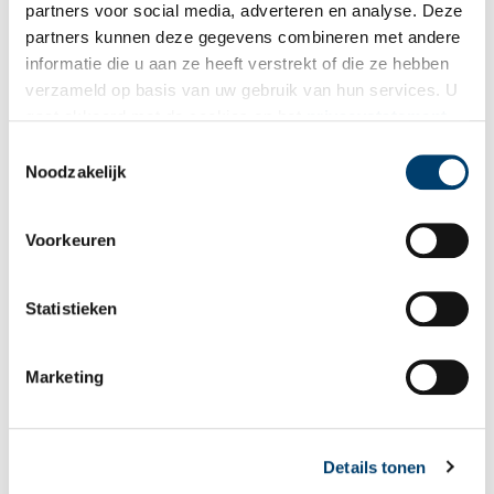
partners voor social media, adverteren en analyse. Deze
partners kunnen deze gegevens combineren met andere
informatie die u aan ze heeft verstrekt of die ze hebben
verzameld op basis van uw gebruik van hun services. U
gaat akkoord met de cookies en het
privacystatement
als u onze website blijft gebruiken.
Toestemmingsselectie
Noodzakelijk
Voorkeuren
Statistieken
Rijspellerij Hollandia 1915. Rijstpellerij Bloemendaal en Laan genaamd
Hollandia. Bron: Gemeentearchief Zaanstad
Publicatiedatum: 08/02/2012
Marketing
Details tonen