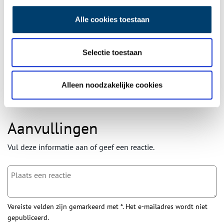
Ontvang de nieuwsbrief
Wilt u op de hoogte blijven van de mooiste verhalen en het
Alle cookies toestaan
laatste erfgoednieuws? Schrijf u dan nu in voor onze
wekelijkse nieuwsbrief!
Selectie toestaan
Alleen noodzakelijke cookies
Bij inschrijving gaat u akkoord met ons
privacybeleid
.
Aanvullingen
Vul deze informatie aan of geef een reactie.
Vereiste velden zijn gemarkeerd met *. Het e-mailadres wordt niet
gepubliceerd.