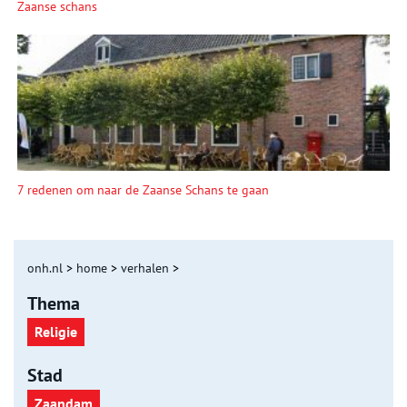
Zaanse schans
7 redenen om naar de Zaanse Schans te gaan
onh.nl
>
home
>
verhalen
>
Thema
Religie
Stad
Zaandam