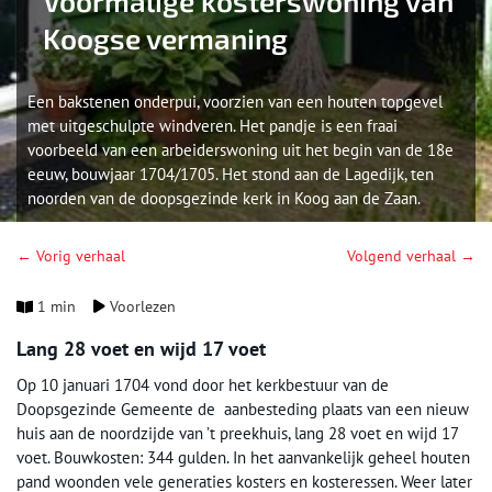
Voormalige kosterswoning van
Koogse vermaning
Een bakstenen onderpui, voorzien van een houten topgevel
met uitgeschulpte windveren. Het pandje is een fraai
voorbeeld van een arbeiderswoning uit het begin van de 18e
eeuw, bouwjaar 1704/1705. Het stond aan de Lagedijk, ten
noorden van de doopsgezinde kerk in Koog aan de Zaan.
← Vorig verhaal
Volgend verhaal →
1 min
Voorlezen
Lang 28 voet en wijd 17 voet
Op 10 januari 1704 vond door het kerkbestuur van de
Doopsgezinde Gemeente de aanbesteding plaats van een nieuw
huis aan de noordzijde van ’t preekhuis, lang 28 voet en wijd 17
voet. Bouwkosten: 344 gulden. In het aanvankelijk geheel houten
pand woonden vele generaties kosters en kosteressen. Weer later