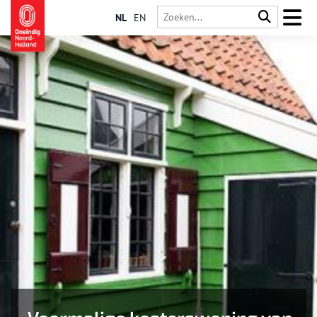
NL
EN