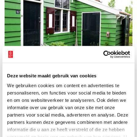
Zonnewijzerspad 6. Rijksmonument sinds 17 november 1967. De zijgevel van
Deze website maakt gebruik van cookies
Zonnewijzerspad 6, anno 2011. foto Jolanda Hoogendoorn
We gebruiken cookies om content en advertenties te
Publicatiedatum: 29/04/2012
personaliseren, om functies voor social media te bieden
en om ons websiteverkeer te analyseren. Ook delen we
informatie over uw gebruik van onze site met onze
partners voor social media, adverteren en analyse. Deze
partners kunnen deze gegevens combineren met andere
Ontvang de nieuwsbrief
informatie die u aan ze heeft verstrekt of die ze hebben
Wilt u op de hoogte blijven van de mooiste verhalen en het
verzameld op basis van uw gebruik van hun services. U