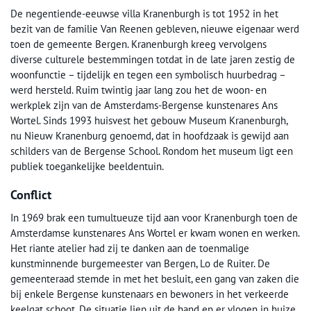
De negentiende-eeuwse villa Kranenburgh is tot 1952 in het
bezit van de familie Van Reenen gebleven, nieuwe eigenaar werd
toen de gemeente Bergen. Kranenburgh kreeg vervolgens
diverse culturele bestemmingen totdat in de late jaren zestig de
woonfunctie – tijdelijk en tegen een symbolisch huurbedrag –
werd hersteld. Ruim twintig jaar lang zou het de woon- en
werkplek zijn van de Amsterdams-Bergense kunstenares Ans
Wortel. Sinds 1993 huisvest het gebouw Museum Kranenburgh,
nu Nieuw Kranenburg genoemd, dat in hoofdzaak is gewijd aan
schilders van de Bergense School. Rondom het museum ligt een
publiek toegankelijke beeldentuin.
Conflict
In 1969 brak een tumultueuze tijd aan voor Kranenburgh toen de
Amsterdamse kunstenares Ans Wortel er kwam wonen en werken.
Het riante atelier had zij te danken aan de toenmalige
kunstminnende burgemeester van Bergen, Lo de Ruiter. De
gemeenteraad stemde in met het besluit, een gang van zaken die
bij enkele Bergense kunstenaars en bewoners in het verkeerde
keelgat schoot. De situatie liep uit de hand en er vlogen in huize