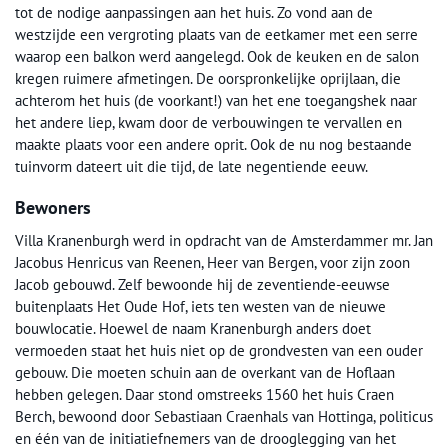
tot de nodige aanpassingen aan het huis. Zo vond aan de
westzijde een vergroting plaats van de eetkamer met een serre
waarop een balkon werd aangelegd. Ook de keuken en de salon
kregen ruimere afmetingen. De oorspronkelijke oprijlaan, die
achterom het huis (de voorkant!) van het ene toegangshek naar
het andere liep, kwam door de verbouwingen te vervallen en
maakte plaats voor een andere oprit. Ook de nu nog bestaande
tuinvorm dateert uit die tijd, de late negentiende eeuw.
Bewoners
Villa Kranenburgh werd in opdracht van de Amsterdammer mr. Jan
Jacobus Henricus van Reenen, Heer van Bergen, voor zijn zoon
Jacob gebouwd. Zelf bewoonde hij de zeventiende-eeuwse
buitenplaats Het Oude Hof, iets ten westen van de nieuwe
bouwlocatie. Hoewel de naam Kranenburgh anders doet
vermoeden staat het huis niet op de grondvesten van een ouder
gebouw. Die moeten schuin aan de overkant van de Hoflaan
hebben gelegen. Daar stond omstreeks 1560 het huis Craen
Berch, bewoond door Sebastiaan Craenhals van Hottinga, politicus
en één van de initiatiefnemers van de drooglegging van het