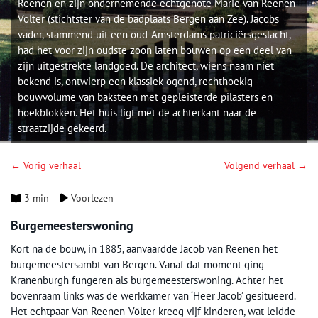
Reenen en zijn ondernemende echtgenote Marie van Reenen-
Völter (stichtster van de badplaats Bergen aan Zee). Jacobs
vader, stammend uit een oud-Amsterdams patriciërsgeslacht,
had het voor zijn oudste zoon laten bouwen op een deel van
zijn uitgestrekte landgoed. De architect, wiens naam niet
bekend is, ontwierp een klassiek ogend, rechthoekig
bouwvolume van baksteen met gepleisterde pilasters en
hoekblokken. Het huis ligt met de achterkant naar de
straatzijde gekeerd.
← Vorig verhaal
Volgend verhaal →
3 min
Voorlezen
Burgemeesterswoning
Kort na de bouw, in 1885, aanvaardde Jacob van Reenen het
burgemeestersambt van Bergen. Vanaf dat moment ging
Kranenburgh fungeren als burgemeesterswoning. Achter het
bovenraam links was de werkkamer van ‘Heer Jacob’ gesitueerd.
Het echtpaar Van Reenen-Völter kreeg vijf kinderen, wat leidde