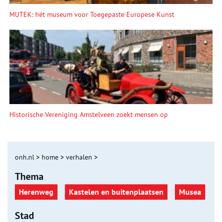
MUTEK: hét museum voor Toegepaste Europese Kunst
Historische Vereniging Amstelveen zoekt mensen op
onh.nl
>
home
>
verhalen
>
Thema
Herenweg
Kastelen en buitenplaatsen
Musea
Stad