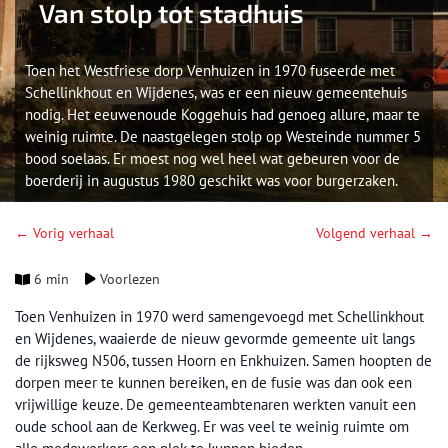
Van stolp tot stadhuis
Toen het Westfriese dorp Venhuizen in 1970 fuseerde met
Schellinkhout en Wijdenes, was er een nieuw gemeentehuis
nodig. Het eeuwenoude Koggehuis had genoeg allure, maar te
weinig ruimte. De naastgelegen stolp op Westeinde nummer 5
bood soelaas. Er moest nog wel heel wat gebeuren voor de
boerderij in augustus 1980 geschikt was voor burgerzaken.
← Vorig verhaal
Volgend verhaal →
6 min
Voorlezen
Toen Venhuizen in 1970 werd samengevoegd met Schellinkhout
en Wijdenes, waaierde de nieuw gevormde gemeente uit langs
de rijksweg N506, tussen Hoorn en Enkhuizen. Samen hoopten de
dorpen meer te kunnen bereiken, en de fusie was dan ook een
vrijwillige keuze. De gemeenteambtenaren werkten vanuit een
oude school aan de Kerkweg. Er was veel te weinig ruimte om