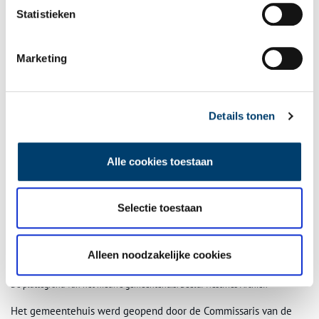
Een suggestiecomité deed de aanbeveling om, “Gelet op de
Statistieken
bouwstijl van het nieuwe gemeentehuis” de opening op
“traditionele wijze” te laten plaatsvinden.
Marketing
Details tonen
Alle cookies toestaan
Selectie toestaan
Alleen noodzakelijke cookies
De plattegrond van het nieuwe gemeentehuis. Beeld: Westfries Archief.
Het gemeentehuis werd geopend door de Commissaris van de