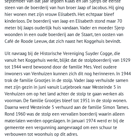
september van dat jaar legden Klaas en Jan Sjerps de eerste
steen van de boerderij van hun broer Jaap of Jacobus. Hij ging
hier wonen met zijn vrouw Elisabeth. Het echtpaar bleef
kinderloos. De boerderij van Jaap en Elisabeth stond maar 70
meter bij Jaaps ouderlijk huis vandaan. Vader en moeder Sjerp
woonden in een oude boerderij aan de Staart, ten oosten van
Café de Roode Leeuw, dat zich naast het Koggehuis bevindt.
Uit navraag bij de Historische Vereniging Suyder Cogge, die
vanuit het Koggehuis werkt, blijkt dat de stolpboerderij van 1929
tot 1944 werd bewoond door de familie Mes. Veel oudere
inwoners van Venhuizen kunnen zich dit nog herinneren. In 1944
trok de familie Grootjes in de stolp. Vader Jaap verhuisde samen
met zijn gezin in juni vanuit Lutjebroek naar Westeinde 5 in
Venhuizen om op het land achter de stolp te gaan werken als
voorman. De familie Grootjes bleef tot 1951 in de stolp wonen.
Daarna werd Westeinde 5 verhuurd aan de familie Simon Tames.
Rond 1960 was de stolp een vervallen boerderij waarin alleen
materialen werden opgeslagen. In januari 1974 werd er bij de
gemeente een vergunning aangevraagd om een schuur te
verbouwen tot woonhuis op dit adres.