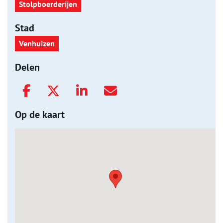
Stolpboerderijen
Stad
Venhuizen
Delen
Op de kaart