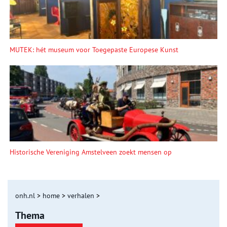
MUTEK: hét museum voor Toegepaste Europese Kunst
Historische Vereniging Amstelveen zoekt mensen op
onh.nl
>
home
>
verhalen
>
Thema