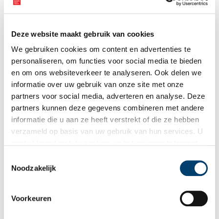
Deze website maakt gebruik van cookies
We gebruiken cookies om content en advertenties te
personaliseren, om functies voor social media te bieden
en om ons websiteverkeer te analyseren. Ook delen we
informatie over uw gebruik van onze site met onze
partners voor social media, adverteren en analyse. Deze
partners kunnen deze gegevens combineren met andere
informatie die u aan ze heeft verstrekt of die ze hebben
verzameld op basis van uw gebruik van hun services. U
De verbouwing van de stolpboerderij in 1979, op de achtergrond het Koggehuis.
gaat akkoord met de cookies en het
privacystatement
Copyright foto: Historische Vereniging Suyder Cogge.
als u onze website blijft gebruiken.
Toestemmingsselectie
In juli 1980, iets minder dan een jaar later, was het zover: de
Noodzakelijk
gemeente Venhuizen kon intrek nemen in het nieuwe
gemeentehuis. In het Koggehuis zijn dan vergaderruimten te
vinden, in de stolpboerderij onder andere de kantoren voor de
Voorkeuren
wethouders, de burgemeesterskamer en de trouwzaal. Op 12
september volgde de officiële opening van het gemeentehuis.