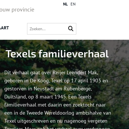
NL
EN
jouw provincie
AART
Texels familieverhaal
Dit verhaal gaat over Reijer Leendert Mak,
geboren in De Koog, Texel op 17 april 1903 en
gestorven in Neustadt am Rübenberge,
Duitsland, op 8 maart 1945. Een Texels
familieverhaal met daarin een zoektocht naar
een in de Tweede Wereldoorlog ambtshalve van
Texel uitgeschreven en nu nagenoeg vergeten
Texelaar. Maar ook het verhaal over verdrongen