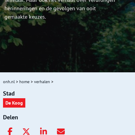
herinneringen en de gevolgen van ooit
gemaakte keuzes.
onh.nl
>
home
>
verhalen
>
Stad
De Koog
Delen