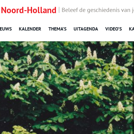
 Noord-Holland
Beleef de geschiedenis van 
IEUWS
KALENDER
THEMA’S
UITAGENDA
VIDEO’S
K