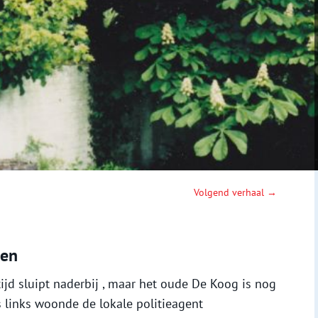
Volgend verhaal →
len
jd sluipt naderbij , maar het oude De Koog is nog
is links woonde de lokale politieagent