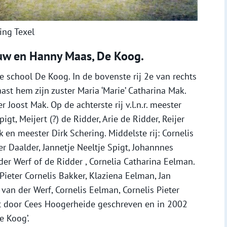
ing Texel
euw en Hanny Maas, De Koog.
e school De Koog. In de bovenste rij 2e van rechts
ast hem zijn zuster Maria ‘Marie’ Catharina Mak.
 Joost Mak. Op de achterste rij v.l.n.r. meester
igt, Meijert (?) de Ridder, Arie de Ridder, Reijer
 en meester Dirk Schering. Middelste rij: Cornelis
jer Daalder, Jannetje Neeltje Spigt, Johannnes
der Werf of de Ridder , Cornelia Catharina Eelman.
 Pieter Cornelis Bakker, Klaziena Eelman, Jan
 van der Werf, Cornelis Eelman, Cornelis Pieter
t door Cees Hoogerheide geschreven en in 2002
e Koog’.