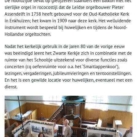
De noordzijde bevat op gietijzeren staanders een balkon met het
sierlijke orgel in rococostijl dat de Leidse orgelbouwer Pieter
Assendelft in 1758 heeft gebouwd voor de Oud-Katholieke Kerk
in Enkhuizen; het kwam in 1909 naar deze kerk. Het welluidende
instrument wordt bespeeld bij huwelijken en tijdens de Noord-
Hollandse orgeltochten.
Nadat het kerkelijk gebruik in de jaren 80 van de vorige eeuw
was beëindigd leent het Zwarte Kerkje zich in combinatie met de
ruimte van het Schooltje uitstekend voor diverse functies zoals
concerten (cq oefenruimte voor o.a. het ‘Smartlappenkoor’),
lezingen, vergaderingen, jubileumvieringen en tentoonstellingen.
En het is een gewilde locatie voor huwelijken, eventueel met een
dienst.