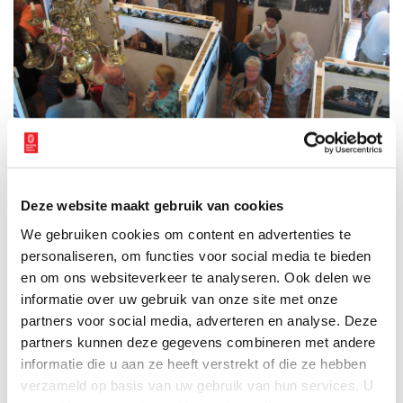
Stolpboerderij in Zuidschermer. Foto Mart Groentjes.
Boerderijtentoonstelling
Deze website maakt gebruik van cookies
We gebruiken cookies om content en advertenties te
In 2008 stond de boerderijkerk centraal bij de viering van 375
jaar Schermer als startpunt van de boerderijenroute en de
personaliseren, om functies voor social media te bieden
boerderijententoonstelling. Alle stolpen van de Schermer waren
en om ons websiteverkeer te analyseren. Ook delen we
op foto aanwezig en bovendien bijzondere historische foto’s uit
informatie over uw gebruik van onze site met onze
de rijke collectie van Jan de Groot: boerenfamilies in de Schermer
partners voor social media, adverteren en analyse. Deze
rond 1910 deftig poserend voor hun stolp. In hetzelfde jaar
partners kunnen deze gegevens combineren met andere
organiseerde de Boerderijenstichting in vier avonden de cursus
informatie die u aan ze heeft verstrekt of die ze hebben
’De stolp stap voor stap’ voor 25 cursisten. Het Zwarte Kerkje van
verzameld op basis van uw gebruik van hun services. U
Zuidschermer: de naar de hemel wijzende stolp met torentje, al