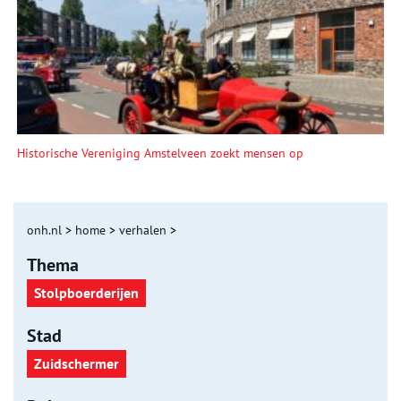
Historische Vereniging Amstelveen zoekt mensen op
onh.nl
>
home
>
verhalen
>
Thema
Stolpboerderijen
Stad
Zuidschermer