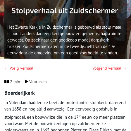
Stolpverhaal uit Zuidschermer
Het Zwarte Kerkje in Zuidschermer is gebouwd als stolp maar
is nooit anders dan een kerkgebouw en gemeenschapsruimte
geweest. Op zoek naar een goedkoop model dorpskerk
trokken Zuidschermernaren in de tweede helft van de 17e
eeuw door de omgeving om een goed voorbeeld te vinden.
← Vorig verhaal
Volgend verhaal →
2 min
Voorlezen
Boerderijkerk
In Volendam hadden ze beet: de protestantse stolpkerk -daterend
van 1658 en nog altijd aanwezig-. Een eenvoudig godshuis in
e
stolpmodel, een bouwwijze die in de 17
eeuw op meer plaatsen
voorkwam. Met de bouwtekeningen op zak keerden ze
polderwaarts en in 1665 begonnen Pieter en Claes Dirkzn. met de