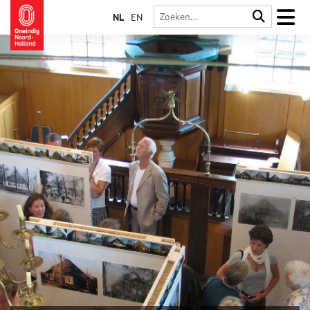
NL
EN