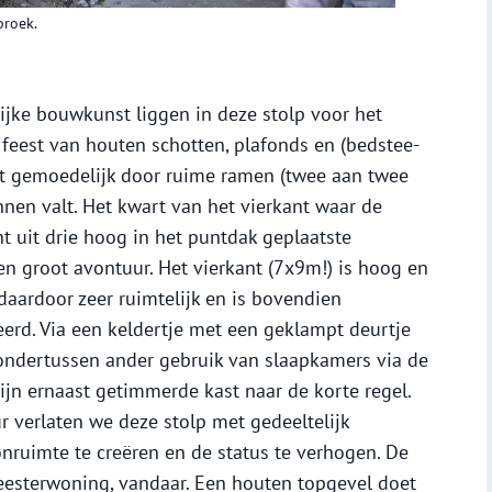
broek.
lijke bouwkunst liggen in deze stolp voor het
feest van houten schotten, plafonds en (bedstee-
cht gemoedelijk door ruime ramen (twee aan twee
nnen valt. Het kwart van het vierkant waar de
ht uit drie hoog in het puntdak geplaatste
een groot avontuur. Het vierkant (7x9m!) is hoog en
nt daardoor zeer ruimtelijk en is bovendien
erd. Via een keldertje met een geklampt deurtje
 ondertussen ander gebruik van slaapkamers via de
jn ernaast getimmerde kast naar de korte regel.
r verlaten we deze stolp met gedeeltelijk
uimte te creëren en de status te verhogen. De
esterwoning, vandaar. Een houten topgevel doet