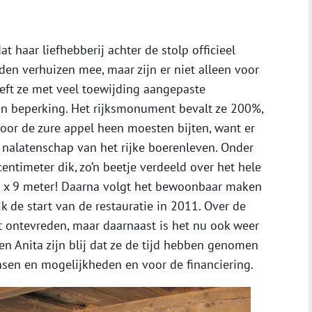
at haar liefhebberij achter de stolp officieel
en verhuizen mee, maar zijn er niet alleen voor
eeft ze met veel toewijding aangepaste
n beperking. Het rijksmonument bevalt ze 200%,
oor de zure appel heen moesten bijten, want er
 nalatenschap van het rijke boerenleven. Onder
entimeter dik, zo’n beetje verdeeld over het hele
n 7 x 9 meter! Daarna volgt het bewoonbaar maken
k de start van de restauratie in 2011. Over de
et ontevreden, maar daarnaast is het nu ook weer
en Anita zijn blij dat ze de tijd hebben genomen
nsen en mogelijkheden en voor de financiering.