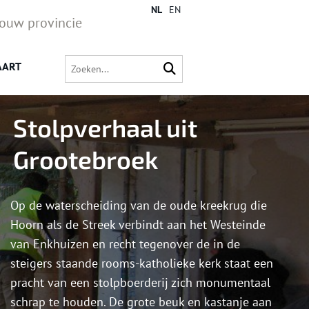
NL
EN
jouw provincie
AART
Stolpverhaal uit
Grootebroek
Op de waterscheiding van de oude kreekrug die
Hoorn als de Streek verbindt aan het Westeinde
van Enkhuizen en recht tegenover de in de
steigers staande rooms-katholieke kerk staat een
pracht van een stolpboerderij zich monumentaal
schrap te houden. De grote beuk en kastanje aan