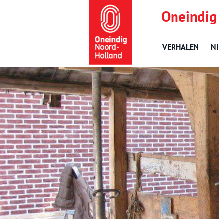
Oneindig
VERHALEN
N