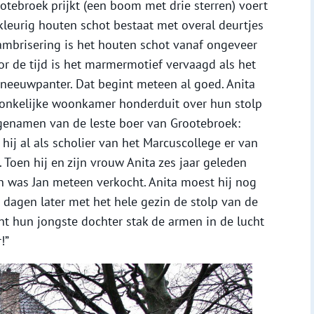
otebroek prijkt (een boom met drie sterren) voert
 kleurig houten schot bestaat met overal deurtjes
ambrisering is het houten schot vanaf ongeveer
 de tijd is het marmermotief vervaagd als het
sneeuwpanter. Dat begint meteen al goed. Anita
pronkelijke woonkamer honderduit over hun stolp
fgenamen van de leste boer van Grootebroek:
 hij al als scholier van het Marcuscollege er van
 Toen hij en zijn vrouw Anita zes jaar geleden
n was Jan meteen verkocht. Anita moest hij nog
 dagen later met het hele gezin de stolp van de
ant hun jongste dochter stak de armen in de lucht
!”