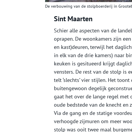
De verbouwing van de stolpboerderij in Groote
Sint Maarten
Schier alle aspecten van de lande
oprapen. De woonkamers zijn een 
en kast)deuren, terwijl het dagli
in elk van de drie kamers) naar bi
keuken is gesitueerd krijgt daglic
vensters. De rest van de stolp is 
telt ‘slechts’ vier stijlen. Het too
buitengewoon degelijk geconstrue
gaat het over de lange regel met
oude bedstede van de knecht en zi
Via de gang en de statige voordeu
verhoogde zijmuren om meer woonr
stolp was ooit twee maal burgeme