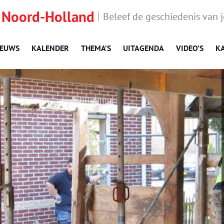
 Noord-Holland
Beleef de geschiedenis van 
IEUWS
KALENDER
THEMA’S
UITAGENDA
VIDEO’S
K