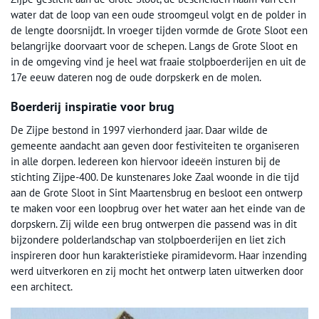
water dat de loop van een oude stroomgeul volgt en de polder in
de lengte doorsnijdt. In vroeger tijden vormde de Grote Sloot een
belangrijke doorvaart voor de schepen. Langs de Grote Sloot en
in de omgeving vind je heel wat fraaie stolpboerderijen en uit de
17e eeuw dateren nog de oude dorpskerk en de molen.
Boerderij inspiratie voor brug
De Zijpe bestond in 1997 vierhonderd jaar. Daar wilde de
gemeente aandacht aan geven door festiviteiten te organiseren
in alle dorpen. Iedereen kon hiervoor ideeën insturen bij de
stichting Zijpe-400. De kunstenares Joke Zaal woonde in die tijd
aan de Grote Sloot in Sint Maartensbrug en besloot een ontwerp
te maken voor een loopbrug over het water aan het einde van de
dorpskern. Zij wilde een brug ontwerpen die passend was in dit
bijzondere polderlandschap van stolpboerderijen en liet zich
inspireren door hun karakteristieke piramidevorm. Haar inzending
werd uitverkoren en zij mocht het ontwerp laten uitwerken door
een architect.