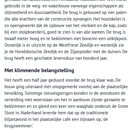
gebruikt in de weg- en waterbouw vanwege eigenschappen als
slijtvastheid en duurzaamheid. De brug is gebouwd op vier palen
die alle krachten van de constructie opvangen. Het houtskelet is
zo opengewerkt dat de opbouw van het vierkant en de kap, zoals
bij een stolpboerderij, goed te zien is van alle kanten. De brug is
twaalf meter hoog en te beklimmen met bovenin een uitkijkpost.
Oostelijk is er uitzicht op de Westfriese Zeedijk en westelijk zie
je de Hondsbossche Zeedijk en de Zijpepolder met de duinen. De
brug heeft een geschatte levensduur van honderd jaar.
Met klimmende belangstelling
Het heeft een half jaar geduurd voordat de brug klaar was. De
bouw ging uiteraard niet onopgemerkt voorbij aan de plaatselijke
bevolking. Sommige nieuwsgierigen konden in de avonduren de
verleiding niet weerstaan om het in aanbouw zijnde gevaarte te
beklimmen en zo gleed een keer een waaghals onderuit de Grote
Sloot in. Naderhand leverde hem dat op de traditionele
biljartavond in het plaatselijke café een bijnaam op, ‘de
brugzwemmer’.