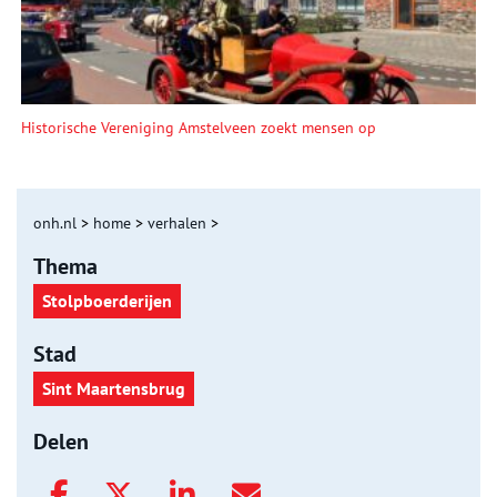
Historische Vereniging Amstelveen zoekt mensen op
onh.nl
>
home
>
verhalen
>
Thema
Stolpboerderijen
Stad
Sint Maartensbrug
Delen