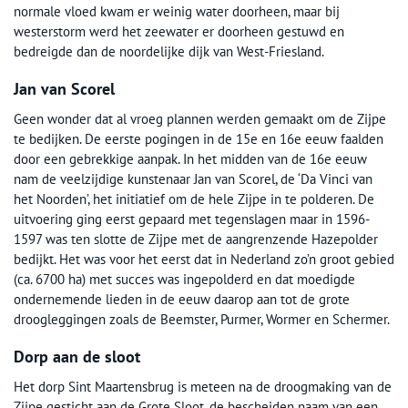
normale vloed kwam er weinig water doorheen, maar bij
westerstorm werd het zeewater er doorheen gestuwd en
bedreigde dan de noordelijke dijk van West-Friesland.
Jan van Scorel
Geen wonder dat al vroeg plannen werden gemaakt om de Zijpe
te bedijken. De eerste pogingen in de 15e en 16e eeuw faalden
door een gebrekkige aanpak. In het midden van de 16e eeuw
nam de veelzijdige kunstenaar Jan van Scorel, de ‘Da Vinci van
het Noorden’, het initiatief om de hele Zijpe in te polderen. De
uitvoering ging eerst gepaard met tegenslagen maar in 1596-
1597 was ten slotte de Zijpe met de aangrenzende Hazepolder
bedijkt. Het was voor het eerst dat in Nederland zo’n groot gebied
(ca. 6700 ha) met succes was ingepolderd en dat moedigde
ondernemende lieden in de eeuw daarop aan tot de grote
droogleggingen zoals de Beemster, Purmer, Wormer en Schermer.
Dorp aan de sloot
Het dorp Sint Maartensbrug is meteen na de droogmaking van de
Zijpe gesticht aan de Grote Sloot, de bescheiden naam van een