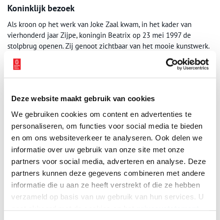
Koninklijk bezoek
Als kroon op het werk van Joke Zaal kwam, in het kader van
vierhonderd jaar Zijpe, koningin Beatrix op 23 mei 1997 de
stolpbrug openen. Zij genoot zichtbaar van het mooie kunstwerk.
De stolpbrug heeft een podium voor muziek en andere
uitvoeringen. Ook speelt de brug een rol bij de Kunstroute Zijpe,
een jaarlijks terugkerende manifestatie van beeldende kunst die
wordt tentoongesteld in landschap, tuinen, kerken en
Deze website maakt gebruik van cookies
boerenschuren gelegen aan of nabij de Grote Sloot.
We gebruiken cookies om content en advertenties te
personaliseren, om functies voor social media te bieden
De
Boerderijenstichting
‘Vrienden van de Stolp’ kent jaarlijks een
en om ons websiteverkeer te analyseren. Ook delen we
prijs toe, de ‘Stolp Award’. Deze wordt uitgereikt als
informatie over uw gebruik van onze site met onze
waarderingsprijs voor degenen die zich beijveren voor
stolpbehoud. Op 10 december 1999 werd de prijs uitgereikt aan
partners voor social media, adverteren en analyse. Deze
de stichting Zijpe-400 voor de realisatie van de stolpbrug over de
partners kunnen deze gegevens combineren met andere
Grote Sloot in Sint Maartensbrug.
informatie die u aan ze heeft verstrekt of die ze hebben
verzameld op basis van uw gebruik van hun services. U
gaat akkoord met de cookies en het
privacystatement