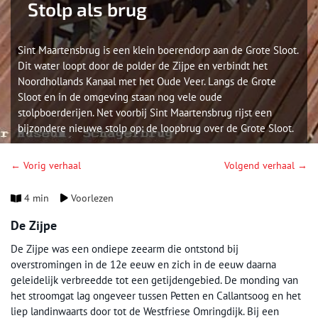
Stolp als brug
Sint Maartensbrug is een klein boerendorp aan de Grote Sloot.
Dit water loopt door de polder de Zijpe en verbindt het
Noordhollands Kanaal met het Oude Veer. Langs de Grote
Sloot en in de omgeving staan nog vele oude
stolpboerderijen. Net voorbij Sint Maartensbrug rijst een
bijzondere nieuwe stolp op: de loopbrug over de Grote Sloot.
← Vorig verhaal
Volgend verhaal →
4 min
Voorlezen
De Zijpe
De Zijpe was een ondiepe zeearm die ontstond bij
overstromingen in de 12e eeuw en zich in de eeuw daarna
geleidelijk verbreedde tot een getijdengebied. De monding van
het stroomgat lag ongeveer tussen Petten en Callantsoog en het
liep landinwaarts door tot de Westfriese Omringdijk. Bij een