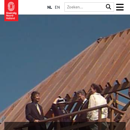
NL
EN