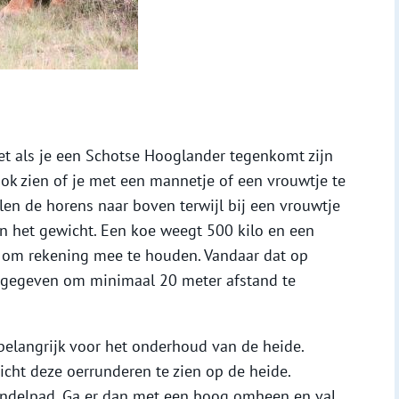
iet als je een Schotse Hooglander tegenkomt zijn
ok zien of je met een mannetje of een vrouwtje te
len de horens naar boven terwijl bij een vrouwtje
n het gewicht. Een koe weegt 500 kilo en een
ets om rekening mee te houden. Vandaar dat op
ngegeven om minimaal 20 meter afstand te
belangrijk voor het onderhoud van de heide.
icht deze oerrunderen te zien op de heide.
ndelpad. Ga er dan met een boog omheen en val