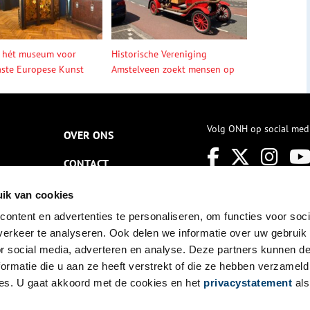
 hét museum voor
Historische Vereniging
ste Europese Kunst
Amstelveen zoekt mensen op
Volg ONH op social med
OVER ONS
CONTACT
NIEUWSBRIEF
ik van cookies
ontent en advertenties te personaliseren, om functies voor soci
DISCLAIMER
erkeer te analyseren. Ook delen we informatie over uw gebruik
PRIVACY
or social media, adverteren en analyse. Deze partners kunnen 
ormatie die u aan ze heeft verstrekt of die ze hebben verzameld
TOEGANKELIJKHEID
es. U gaat akkoord met de cookies en het
privacystatement
als