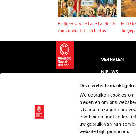
Heiligen van de Lage Landen I:
MUTEK:
van Cunera tot Lambertus
Toegepa
VERHALEN
NIEUWS
KALENDER
Deze website maakt gebru
We gebruiken cookies om c
THEMA’S
bieden en om ons websitev
ACTIVITEITEN
site met onze partners vo
combineren met andere inf
VIDEO’S
uw gebruik van hun servic
website blijft gebruiken.