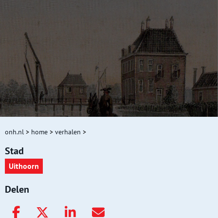
onh.nl
>
home
>
verhalen
>
Stad
Uithoorn
Delen