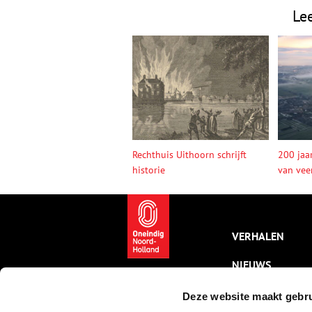
Le
Rechthuis Uithoorn schrijft
200 jaa
historie
van vee
VERHALEN
NIEUWS
KALENDER
Deze website maakt gebru