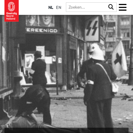
NL
EN