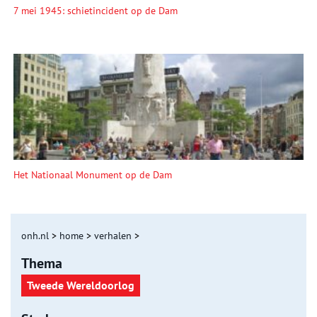
7 mei 1945: schietincident op de Dam
Het Nationaal Monument op de Dam
onh.nl
>
home
>
verhalen
>
Thema
Tweede Wereldoorlog