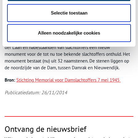
vraag waarop deze cijfers gebaseerd waren en wie deze laatste
groep slachtoffers van de oorlog waren.
Stichting Memorial voor
Selectie toestaan
Damslachtoffers 7 mei 1945
is aan de slag gegaan om hun
identiteit te achterhalen. Uiteindelijk zijn 32 slachtoffers
geïdentificeerd. Er vielen meer dan tweehonderd gewonden.
Alleen noodzakelijke cookies
Op 7 mei 2016 is door de toenmalige Burgemeester Eberhard van
der Laan en nabestaanden van slachtoffers een nieuw
monument voor de tot nu toe bekende slachtoffers onthuld. Het
monument bestaat (nu) uit 32 naamstenen. De stenen liggen op
de noordzijde van de Dam, tussen Damrak en Nieuwendijk.
Bron:
Stichting Memorial voor Damslachtoffers 7 mei 1945
Publicatiedatum: 26/11/2014
Ontvang de nieuwsbrief