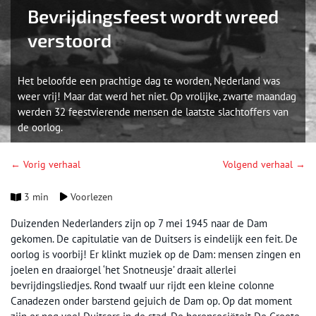
Bevrijdingsfeest wordt wreed
verstoord
Het beloofde een prachtige dag te worden, Nederland was
weer vrij! Maar dat werd het niet. Op vrolijke, zwarte maandag
werden 32 feestvierende mensen de laatste slachtoffers van
de oorlog.
← Vorig verhaal
Volgend verhaal →
3 min
Voorlezen
Duizenden Nederlanders zijn op 7 mei 1945 naar de Dam
gekomen. De capitulatie van de Duitsers is eindelijk een feit. De
oorlog is voorbij! Er klinkt muziek op de Dam: mensen zingen en
joelen en draaiorgel ‘het Snotneusje’ draait allerlei
bevrijdingsliedjes. Rond twaalf uur rijdt een kleine colonne
Canadezen onder barstend gejuich de Dam op. Op dat moment