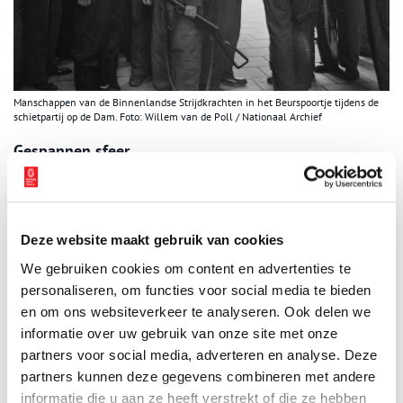
Manschappen van de Binnenlandse Strijdkrachten in het Beurspoortje tijdens de
schietpartij op de Dam. Foto: Willem van de Poll / Nationaal Archief
Gespannen sfeer
Men weet nog steeds niet goed waarom de Duitsers zomaar
begonnen te schieten. Er ging een verhaal rond dat het
gefrustreerde dronken soldaten waren die hun verlies niet
konden aanvaarden. Dat blijkt een mythe te zijn. Echter, het lijkt
Deze website maakt gebruik van cookies
er steeds meer op dat de sfeer op de Dam grimmiger was dan
We gebruiken cookies om content en advertenties te
lang werd gedacht. Op de Dam werden ‘moffenhoeren’
personaliseren, om functies voor social media te bieden
kaalgeknipt en mishandeld. De Binnenlandse Strijdkrachten (BS)
en om ons websiteverkeer te analyseren. Ook delen we
ontwapenden Duitse soldaten hardhandig en arresteerden
informatie over uw gebruik van onze site met onze
NSB’ers. Dit ging beiden tegen de gemaakte afspraken in: dat
partners voor social media, adverteren en analyse. Deze
zouden de Canadezen doen.
partners kunnen deze gegevens combineren met andere
Als achter het Paleis een Duitse soldaat weigert zich door de BS
informatie die u aan ze heeft verstrekt of die ze hebben