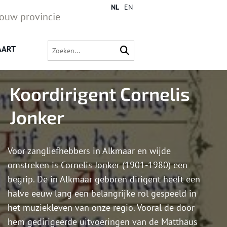
NL
EN
jouw provincie
AART
Koordirigent Cornelis
Jonker
Voor zangliefhebbers in Alkmaar en wijde
omstreken is Cornelis Jonker (1901-1980) een
begrip. De in Alkmaar geboren dirigent heeft een
halve eeuw lang een belangrijke rol gespeeld in
het muziekleven van onze regio. Vooral de door
hem gedirigeerde uitvoeringen van de Matthäus