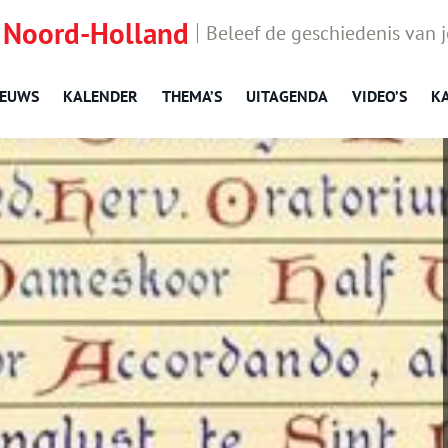
 Noord-Holland
Beleef de geschiedenis van 
IEUWS
KALENDER
THEMA’S
UITAGENDA
VIDEO’S
K