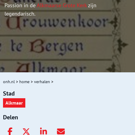
Passion in de
Alkmaarse Grote Kerk
zijn
legendarisch.
onh.nl
>
home
>
verhalen
>
Stad
Alkmaar
Delen