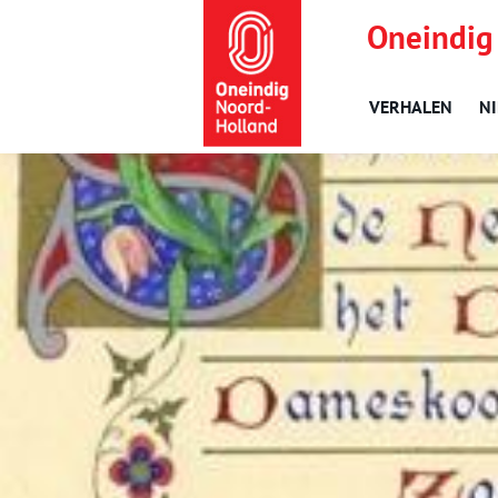
Oneindig
VERHALEN
N