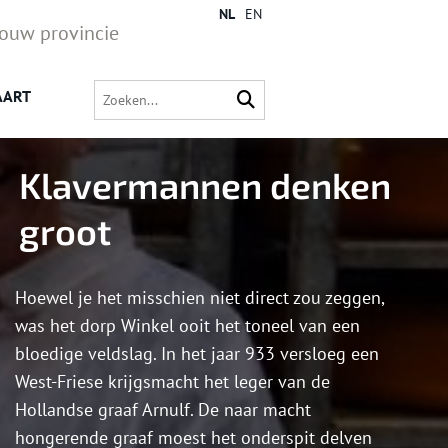
NL
EN
jouw provincie
AART
Klavermannen denken
groot
Hoewel je het misschien niet direct zou zeggen,
was het dorp Winkel ooit het toneel van een
bloedige veldslag. In het jaar 933 versloeg een
West-Friese krijgsmacht het leger van de
Hollandse graaf Arnulf. De naar macht
hongerende graaf moest het onderspit delven