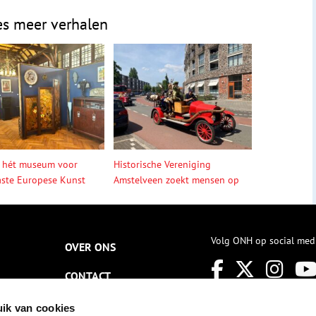
es meer verhalen
 hét museum voor
Historische Vereniging
ste Europese Kunst
Amstelveen zoekt mensen op
Volg ONH op social med
OVER ONS
CONTACT
NIEUWSBRIEF
ik van cookies