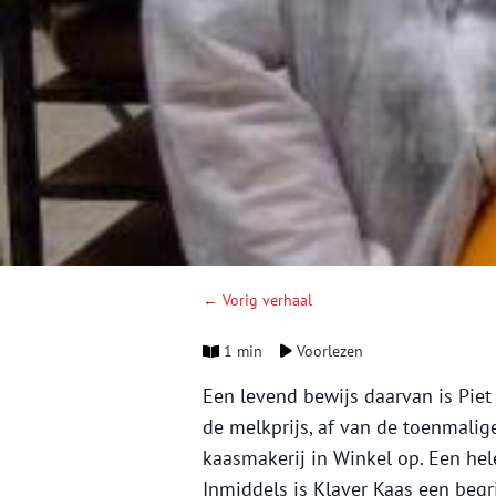
← Vorig verhaal
1 min
Voorlezen
Een levend bewijs daarvan is Piet 
de melkprijs, af van de toenmalige
kaasmakerij in Winkel op. Een he
Inmiddels is Klaver Kaas een begr