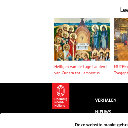
Le
Heiligen van de Lage Landen I:
MUTEK:
van Cunera tot Lambertus
Toegepa
VERHALEN
NIEUWS
KALENDER
Deze website maakt gebru