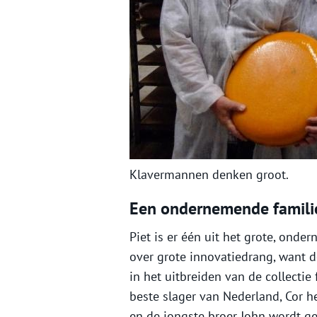
Klavermannen denken groot.
Een ondernemende famili
Piet is er één uit het grote, onde
over grote innovatiedrang, want 
in het uitbreiden van de collectie 
beste slager van Nederland, Cor h
en de jongste broer John wordt g