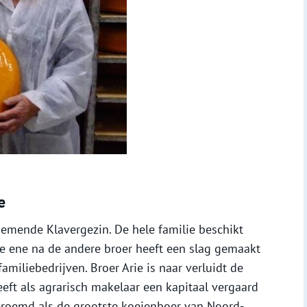
e
rnemende Klavergezin. De hele familie beschikt
de ene na de andere broer heeft een slag gemaakt
familiebedrijven. Broer Arie is naar verluidt de
eeft als agrarisch makelaar een kapitaal vergaard
eroemd als de grootste koeienboer van Noord-