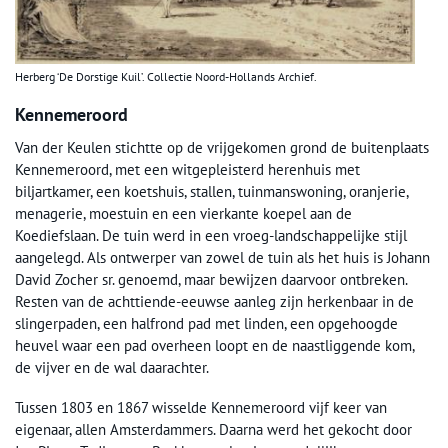
Herberg ‘De Dorstige Kuil’. Collectie Noord-Hollands Archief.
Kennemeroord
Van der Keulen stichtte op de vrijgekomen grond de buitenplaats
Kennemeroord, met een witgepleisterd herenhuis met
biljartkamer, een koetshuis, stallen, tuinmanswoning, oranjerie,
menagerie, moestuin en een vierkante koepel aan de
Koediefslaan. De tuin werd in een vroeg-landschappelijke stijl
aangelegd. Als ontwerper van zowel de tuin als het huis is Johann
David Zocher sr. genoemd, maar bewijzen daarvoor ontbreken.
Resten van de achttiende-eeuwse aanleg zijn herkenbaar in de
slingerpaden, een halfrond pad met linden, een opgehoogde
heuvel waar een pad overheen loopt en de naastliggende kom,
de vijver en de wal daarachter.
Tussen 1803 en 1867 wisselde Kennemeroord vijf keer van
eigenaar, allen Amsterdammers. Daarna werd het gekocht door