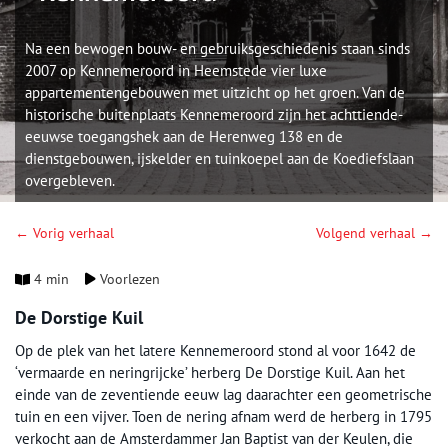
Na een bewogen bouw- en gebruiksgeschiedenis staan sinds
2007 op Kennemeroord in Heemstede vier luxe
appartementengebouwen met uitzicht op het groen. Van de
historische buitenplaats Kennemeroord zijn het achttiende-
eeuwse toegangshek aan de Herenweg 138 en de
dienstgebouwen, ijskelder en tuinkoepel aan de Koediefslaan
overgebleven.
← Vorig verhaal
Volgend verhaal →
4 min
Voorlezen
De Dorstige Kuil
Op de plek van het latere Kennemeroord stond al voor 1642 de
‘vermaarde en neringrijcke’ herberg De Dorstige Kuil. Aan het
einde van de zeventiende eeuw lag daarachter een geometrische
tuin en een vijver. Toen de nering afnam werd de herberg in 1795
verkocht aan de Amsterdammer Jan Baptist van der Keulen, die