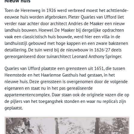
Nieuw huis
Toen de Herenweg in 1926 werd verbreed moest het achttiende-
eeuwse huis worden afgebroken. Pieter Quarles van Ufford liet
verder naar achter door architect Andries de Maaker een nieuw
landhuis bouwen. Hoewel De Maaker bij dergelijke opdrachten
vaak een classicistisch huis bouwde, werd hier een villa in de
landhuisstijl gebouwd met hoge kappen en een zware bakstenen
detaillering. De tuin werd bij de nieuwbouw in 1626-‘27 deels
gereorganiseerd door tuinarchitect Leonard Anthony Springer.
Quarles van Ufford plaatste een grenssteen uit 1651, die tussen
Heemstede en het Haarlemse Gasthuis had gestaan, in het
nieuwe huis. Deze grenssteen is overgenomen door de volgende
eigenaren en staat nu in het pas gerealiseerde
appartementencomplex. Daar staan ook de originele vazen die op
de pijlers van het toegangshek stonden en waar nu replica’s zijn
geplaatst.