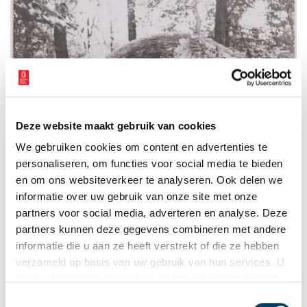
Deze website maakt gebruik van cookies
We gebruiken cookies om content en advertenties te
personaliseren, om functies voor social media te bieden
IJskelder op terrein van bejaardencentrum “Kennemeroord”, 1977. Collectie Noord-
en om ons websiteverkeer te analyseren. Ook delen we
Hollands Archief.
informatie over uw gebruik van onze site met onze
Moderne tijd
partners voor social media, adverteren en analyse. Deze
partners kunnen deze gegevens combineren met andere
In 1948 werd Kennemeroord gekocht door de Hervormde
informatie die u aan ze heeft verstrekt of die ze hebben
Gemeente Heemstede, die er het kerkelijk bureau vestigde en
verzameld op basis van uw gebruik van hun services. U
het huis gebruikte als school. In 1959 werd het huis echter
afgebroken om plaats te maken voor een nieuw te bouwen
gaat akkoord met de cookies en het
privacystatement
bejaardenhuis. De tuin werd heringericht door tuinarchitect H.J.
als u onze website blijft gebruiken.
Toestemmingsselectie