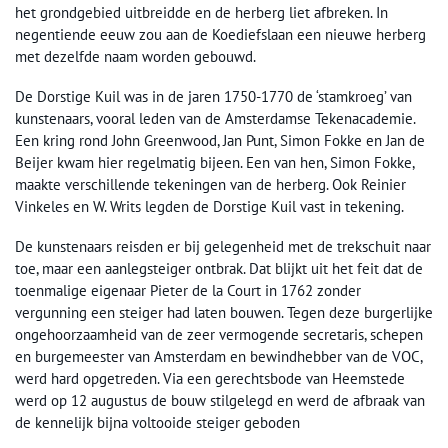
het grondgebied uitbreidde en de herberg liet afbreken. In
negentiende eeuw zou aan de Koediefslaan een nieuwe herberg
met dezelfde naam worden gebouwd.
De Dorstige Kuil was in de jaren 1750-1770 de ‘stamkroeg’ van
kunstenaars, vooral leden van de Amsterdamse Tekenacademie.
Een kring rond John Greenwood, Jan Punt, Simon Fokke en Jan de
Beijer kwam hier regelmatig bijeen. Een van hen, Simon Fokke,
maakte verschillende tekeningen van de herberg. Ook Reinier
Vinkeles en W. Writs legden de Dorstige Kuil vast in tekening.
De kunstenaars reisden er bij gelegenheid met de trekschuit naar
toe, maar een aanlegsteiger ontbrak. Dat blijkt uit het feit dat de
toenmalige eigenaar Pieter de la Court in 1762 zonder
vergunning een steiger had laten bouwen. Tegen deze burgerlijke
ongehoorzaamheid van de zeer vermogende secretaris, schepen
en burgemeester van Amsterdam en bewindhebber van de VOC,
werd hard opgetreden. Via een gerechtsbode van Heemstede
werd op 12 augustus de bouw stilgelegd en werd de afbraak van
de kennelijk bijna voltooide steiger geboden