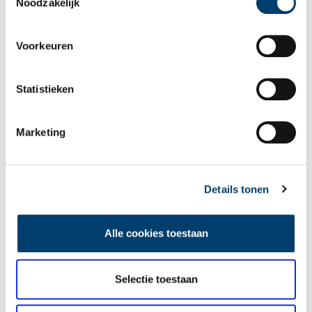
Noodzakelijk
Publicatiedatum: 02/03/2015
Voorkeuren
Statistieken
Ontvang de nieuwsbrief
Wilt u op de hoogte blijven van de mooiste verhalen en het
Marketing
laatste erfgoednieuws? Schrijf u dan nu in voor onze
wekelijkse nieuwsbrief!
Details tonen
Bij inschrijving gaat u akkoord met ons
privacybeleid
.
Alle cookies toestaan
Aanvullingen
Selectie toestaan
Vul deze informatie aan of geef een reactie.