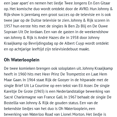
een ‘paar apart’ en nemen het liedje Twee Jongens En Een Gitaar
op. Het komische duo wordt ontdekt door de AVRO. Hun Johnny &
Rijk-show is jarenlang een groot succes op de televisie en is ook
twee jaar op de Duitse televisie te zien. Johnny & Rijk scoren in
1957 hun eerste hits met de singles Ik Ben Zo Blij en De Ouwe
Sopraan Uit De Jordaan. Een van de gasten in de weekendshow
van Johnny & Rijk is André Hazes die in 1958 door Johnny
Kraaijkamp op Bevrijdingsdag op de Albert Cuyp wordt ontdekt
en op achtjarige leeftijd zijn televisiedebuut maakt.
Oh Waterlooplein
De twee komieken brengen ook soloplaten uit. Johnny Kraaijkamp
heeft in 1960 hits met Heer Prinz De Trompettist en Laat Hem
Maar Gaan. In 1964 staat Rijk de Gooyer in de hitparade met de
single Brief Uit La Courtine op een tekst van Eli Asser. De single
Kareltje De Grote (1965) is een Nederlandstalige bewerking van
Sacré Charlemagne van France Gall. In 1967 behaalt de single De
Bostellla van Johnny & Rijk de gouden status. Een van de
bekendste liedjes van het duo is Oh Waterlooplein, een
bewerking van Waterloo Road van Lionel Morton. Het liedje is