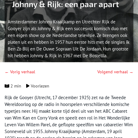
Johnny & Rijk: een paar apart
Amsterdammer Johnny Kraaijkamp en Utrechter Rijk de
Gooyer zijn als Johnny & Rijk een succesvol komisch duo met
een eigen show op de Nederlandse televisie. Ze brengen ook
platen uit en hebben in 1957 hun eerste hits met de singles Ik
Ben Zo Blij en De Ouwe Sopraan Uit De Jordaan. Hun grootste
hit hebben Johnny & Rijk in 1967 met De Bostellla.
← Vorig verhaal
Volgend verhaal →
2 min
Voorlezen
Rijk de Gooyer (Utrecht, 17 december 1925) zet na de Tweede
Wereldoorlog op de radio in hoorspelen verschillende komische
typetjes neer. Hij maakt korte tijd deel uit van het ABC Cabaret
van Wim Kan en Corry Vonk en speelt een rol in Het Wonderlijke
Leven Van Willem Parel, de geflopte speelfilm van cabaretier Wim
Sonneveld uit 1955. Johnny Kraaijkamp (Amsterdam, 19 april