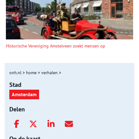
Historische Vereniging Amstelveen zoekt mensen op
onh.nl
>
home
>
verhalen
>
Stad
Amsterdam
Delen
Op de kaart