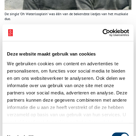
De single ‘Oh Waterlooplein’ was één van de bekendste liedjes van het muzikale
duo.
C&A
In de eerste helft van de jaren zeventig verzorgen Johnny & Rijk
hun laatste gezamenlijke televisieseizoenen. De single Vader’s
Fanfare is in 1975 hun laatste hit. De twee komieken hebben
Deze website maakt gebruik van cookies
ieder hun eigen succesvolle carrière die zich vooral op het
We gebruiken cookies om content en advertenties te
toneel, de televisie en het witte doek afspeelt. Als duo zijn ze te
personaliseren, om functies voor social media te bieden
zien in reclamespotjes voor C&A (‘C&A is toch voordeliger!’). In
en om ons websiteverkeer te analyseren. Ook delen we
de jaren tachtig spelen De Gooyer en Kraaijkamp samen met
informatie over uw gebruik van onze site met onze
Adèle Bloemendaal in de komische televisieserie De Brekers van
partners voor social media, adverteren en analyse. Deze
de AVRO. Johnny Kraaijkamp overlijdt op 17 juli 2011 in een
partners kunnen deze gegevens combineren met andere
verzorgingstehuis te Laren. Bijna vier maanden later, op 2
november 2011, overlijdt Rijk de Gooyer op 85-jarige leeftijd in
informatie die u aan ze heeft verstrekt of die ze hebben
zijn woning in Amsterdam aan de gevolgen van
verzameld op basis van uw gebruik van hun services. U
alvleesklierkanker.
gaat akkoord met de cookies en het
privacystatement
als u onze website blijft gebruiken.
Toestemmingsselectie
Bron:
Muziekencyclopedie