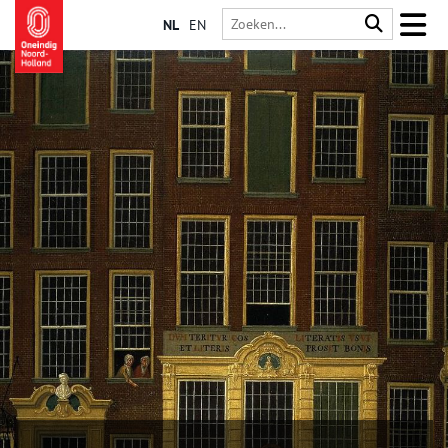
NL
EN