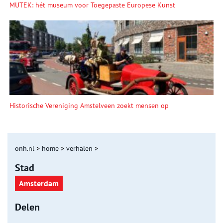
MUTEK: hét museum voor Toegepaste Europese Kunst
Historische Vereniging Amstelveen zoekt mensen op
onh.nl
>
home
>
verhalen
>
Stad
Amsterdam
Delen