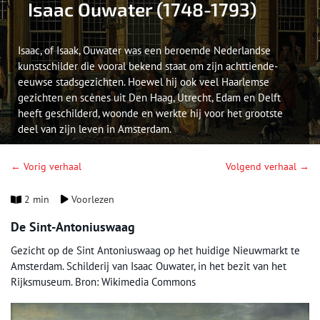
Isaac Ouwater (1748-1793)
Isaac, of Isaak, Ouwater was een beroemde Nederlandse
kunstschilder die vooral bekend staat om zijn achttiende-
eeuwse stadsgezichten. Hoewel hij ook veel Haarlemse
gezichten en scènes uit Den Haag, Utrecht, Edam en Delft
heeft geschilderd, woonde en werkte hij voor het grootste
deel van zijn leven in Amsterdam.
← Vorig verhaal
Volgend verhaal →
2 min
Voorlezen
De Sint-Antoniuswaag
Gezicht op de Sint Antoniuswaag op het huidige Nieuwmarkt te
Amsterdam. Schilderij van Isaac Ouwater, in het bezit van het
Rijksmuseum. Bron: Wikimedia Commons