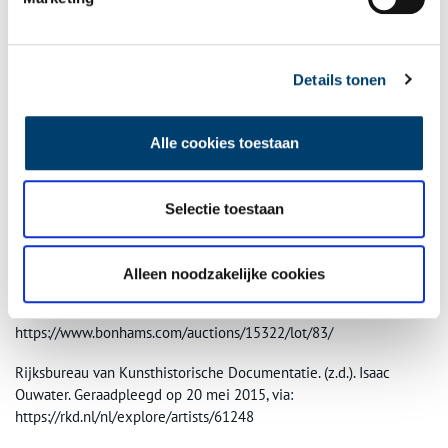
De boekhandel en het loterijkantoor van Jan de Groot in de
Details tonen
Kalverstraat in Amsterdam
Geschreven door Liza Koppenrade
Alle cookies toestaan
Bronnen
Artnet. (z.d.). Isaac Ouwater (Dutch, 1748-1793). Geraadpleegd op
Selectie toestaan
20 mei 2015, via: http://www.artnet.com/artists/isaac-
ouwater/biography
Alleen noodzakelijke cookies
Bonhams. (z.d.). Isaac Ouwater, A view of the Westerkerk,
Amsterdam. Geraadpleegd op 20 mei 2015, via:
https://www.bonhams.com/auctions/15322/lot/83/
Rijksbureau van Kunsthistorische Documentatie. (z.d.). Isaac
Ouwater. Geraadpleegd op 20 mei 2015, via:
https://rkd.nl/nl/explore/artists/61248