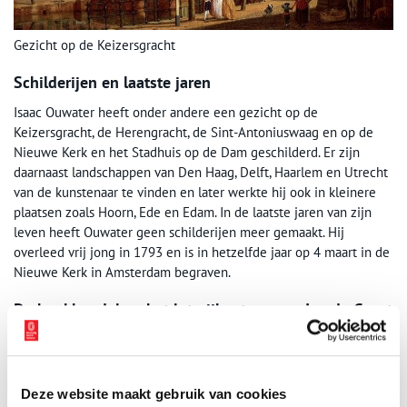
Gezicht op de Keizersgracht
Schilderijen en laatste jaren
Isaac Ouwater heeft onder andere een gezicht op de
Keizersgracht, de Herengracht, de Sint-Antoniuswaag en op de
Nieuwe Kerk en het Stadhuis op de Dam geschilderd. Er zijn
daarnaast landschappen van Den Haag, Delft, Haarlem en Utrecht
van de kunstenaar te vinden en later werkte hij ook in kleinere
plaatsen zoals Hoorn, Ede en Edam. In de laatste jaren van zijn
leven heeft Ouwater geen schilderijen meer gemaakt. Hij
overleed vrij jong in 1793 en is in hetzelfde jaar op 4 maart in de
Nieuwe Kerk in Amsterdam begraven.
De boekhandel en het loterijkantoor van Jan de Groot
in de Kalverstraat in Amsterdam
De boekhandel en het loterijkantoor van Jan de Groot in de
Kalverstraat in Amsterdam, geschilderd door Isaac Ouwater. In het
Deze website maakt gebruik van cookies
bezit van het Rijksmuseum. Bron: Wikimedia Commons