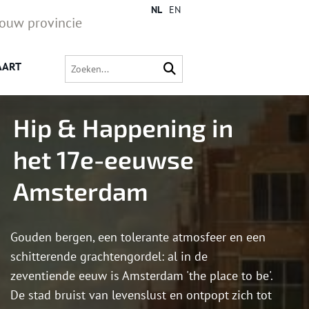
NL
EN
jouw provincie
AART
Hip & Happening in
het 17e-eeuwse
Amsterdam
Gouden bergen, een tolerante atmosfeer en een
schitterende grachtengordel: al in de
zeventiende eeuw is Amsterdam 'the place to be'.
De stad bruist van levenslust en ontpopt zich tot