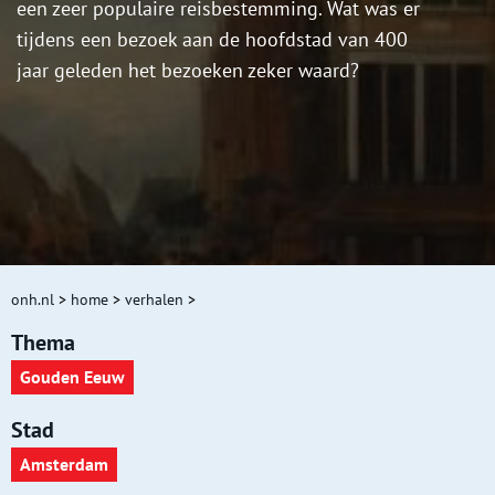
een zeer populaire reisbestemming. Wat was er
tijdens een bezoek aan de hoofdstad van 400
jaar geleden het bezoeken zeker waard?
onh.nl
>
home
>
verhalen
>
Thema
Gouden Eeuw
Stad
Amsterdam