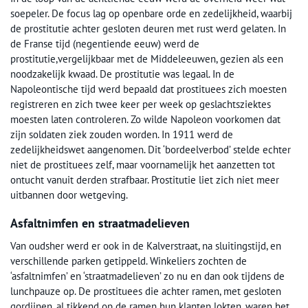
soepeler. De focus lag op openbare orde en zedelijkheid, waarbij
de prostitutie achter gesloten deuren met rust werd gelaten. In
de Franse tijd (negentiende eeuw) werd de
prostitutie,vergelijkbaar met de Middeleeuwen, gezien als een
noodzakelijk kwaad. De prostitutie was legaal. In de
Napoleontische tijd werd bepaald dat prostituees zich moesten
registreren en zich twee keer per week op geslachtsziektes
moesten laten controleren. Zo wilde Napoleon voorkomen dat
zijn soldaten ziek zouden worden. In 1911 werd de
zedelijkheidswet aangenomen. Dit ‘bordeelverbod’ stelde echter
niet de prostituees zelf, maar voornamelijk het aanzetten tot
ontucht vanuit derden strafbaar. Prostitutie liet zich niet meer
uitbannen door wetgeving.
Asfaltnimfen en straatmadelieven
Van oudsher werd er ook in de Kalverstraat, na sluitingstijd, en
verschillende parken getippeld. Winkeliers zochten de
‘asfaltnimfen’ en ‘straatmadelieven’ zo nu en dan ook tijdens de
lunchpauze op. De prostituees die achter ramen, met gesloten
gordijnen, al tikkend op de ramen hun klanten lokten, waren het