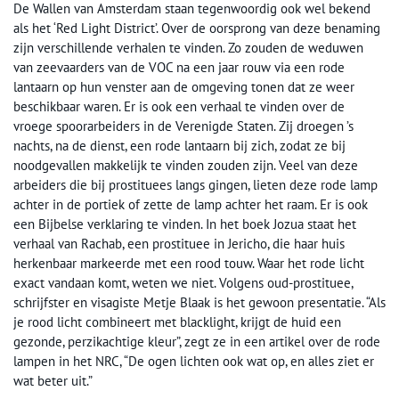
De Wallen van Amsterdam staan tegenwoordig ook wel bekend
als het ‘Red Light District’. Over de oorsprong van deze benaming
zijn verschillende verhalen te vinden. Zo zouden de weduwen
van zeevaarders van de VOC na een jaar rouw via een rode
lantaarn op hun venster aan de omgeving tonen dat ze weer
beschikbaar waren. Er is ook een verhaal te vinden over de
vroege spoorarbeiders in de Verenigde Staten. Zij droegen ’s
nachts, na de dienst, een rode lantaarn bij zich, zodat ze bij
noodgevallen makkelijk te vinden zouden zijn. Veel van deze
arbeiders die bij prostituees langs gingen, lieten deze rode lamp
achter in de portiek of zette de lamp achter het raam. Er is ook
een Bijbelse verklaring te vinden. In het boek Jozua staat het
verhaal van Rachab, een prostituee in Jericho, die haar huis
herkenbaar markeerde met een rood touw. Waar het rode licht
exact vandaan komt, weten we niet. Volgens oud-prostituee,
schrijfster en visagiste Metje Blaak is het gewoon presentatie. “Als
je rood licht combineert met blacklight, krijgt de huid een
gezonde, perzikachtige kleur”, zegt ze in een artikel over de rode
lampen in het NRC, “De ogen lichten ook wat op, en alles ziet er
wat beter uit.”