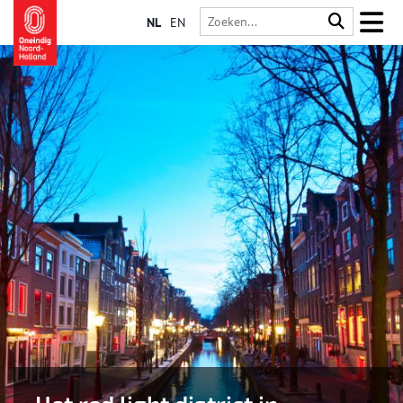
NL
EN