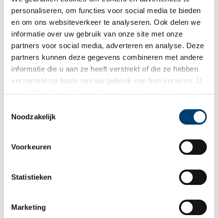
& Co en het Stedelijk Museum Bureau Amsterdam. Onder leiding
personaliseren, om functies voor social media te bieden
van curator Angela Serino heeft ‘Red Light Art’ een groep
en om ons websiteverkeer te analyseren. Ook delen we
internationale kunstenaars uitgenodigd om een jaar lang achter
informatie over uw gebruik van onze site met onze
de ramen te werken tussen de Singel en de Herengracht.
partners voor social media, adverteren en analyse. Deze
partners kunnen deze gegevens combineren met andere
informatie die u aan ze heeft verstrekt of die ze hebben
verzameld op basis van uw gebruik van hun services. U
gaat akkoord met de cookies en het
privacystatement
als u onze website blijft gebruiken.
Toestemmingsselectie
Noodzakelijk
Voorkeuren
Statistieken
Marketing