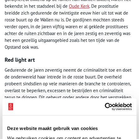
bekendst in het stadsdeel bij de
Oude Kerk
. De prostitutie
breidde zich gedurende de twintigste eeuw hier uit tot wat de
rosse buurt op de Wallen nu is. De gordijnen mochten steeds
verder open, in de jaren vijftig waren er al geklede prostituees
achter de ruiten zichtbaar en in de jaren zestig en zeventig was
het een gezellig uitgaansgebied zoals het ten tijde van de
Opstand ook was.
Red light art
Gedurende de jaren zeventig neemt de criminaliteit toe en doet
de onderwereld haar intrede in de rosse buurt. De overheid
probeert sindsdien op vele manieren de branche te controleren,
overlast te beperken, excessen te bestrijden en criminaliteit
terug te dringen. Dit gebeurt onder andere door het verstrekken
van minder vergunningen aan prostitutiebedrijven, maar ook op
creatieve wijze wordt geprobeerd de criminaliteit te beperken. In
2009 werden bijvoorbeeld een aantal prostitutiepanden door
verschillende wooncorporaties aangekocht om ze tijdelijk uit te
Deze website maakt gebruik van cookies
laten maken van het project ‘Red Light Art’. Dit is een initiatief
van onder andere wooncorporatie De Key, stichting Kunstenaars
We gebruiken cookies om content en advertenties te