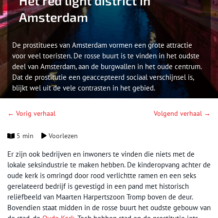
Het red light district in
Amsterdam
De prostituees van Amsterdam vormen een grote attractie
voor veel toeristen. De rosse buurt is te vinden in het oudste
deel van Amsterdam, aan de burgwallen in het oude centrum.
Dat de prostitutie een geaccepteerd sociaal verschijnsel is,
blijkt wel uit de vele contrasten in het gebied.
← Vorig verhaal
Volgend verhaal →
5 min
Voorlezen
Er zijn ook bedrijven en inwoners te vinden die niets met de
lokale seksindustrie te maken hebben. De kinderopvang achter de
oude kerk is omringd door rood verlichtte ramen en een seks
gerelateerd bedrijf is gevestigd in een pand met historisch
reliëfbeeld van Maarten Harpertszoon Tromp boven de deur.
Bovendien staat midden in de rosse buurt het oudste gebouw van