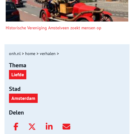
Historische Vereniging Amstelveen zoekt mensen op
onh.nl
>
home
>
verhalen
>
Thema
Liefde
Stad
Amsterdam
Delen