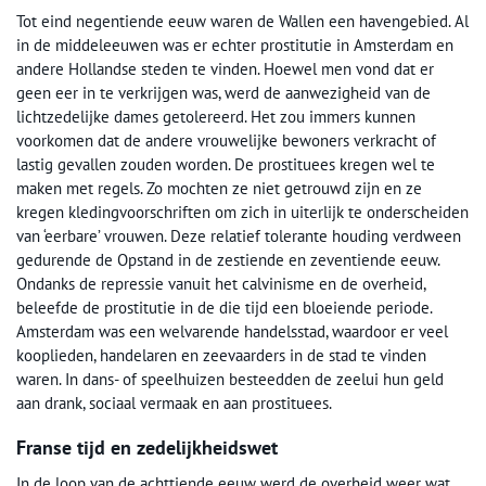
Tot eind negentiende eeuw waren de Wallen een havengebied. Al
in de middeleeuwen was er echter prostitutie in Amsterdam en
andere Hollandse steden te vinden. Hoewel men vond dat er
geen eer in te verkrijgen was, werd de aanwezigheid van de
lichtzedelijke dames getolereerd. Het zou immers kunnen
voorkomen dat de andere vrouwelijke bewoners verkracht of
lastig gevallen zouden worden. De prostituees kregen wel te
maken met regels. Zo mochten ze niet getrouwd zijn en ze
kregen kledingvoorschriften om zich in uiterlijk te onderscheiden
van ‘eerbare’ vrouwen. Deze relatief tolerante houding verdween
gedurende de Opstand in de zestiende en zeventiende eeuw.
Ondanks de repressie vanuit het calvinisme en de overheid,
beleefde de prostitutie in de die tijd een bloeiende periode.
Amsterdam was een welvarende handelsstad, waardoor er veel
kooplieden, handelaren en zeevaarders in de stad te vinden
waren. In dans- of speelhuizen besteedden de zeelui hun geld
aan drank, sociaal vermaak en aan prostituees.
Franse tijd en zedelijkheidswet
In de loop van de achttiende eeuw werd de overheid weer wat