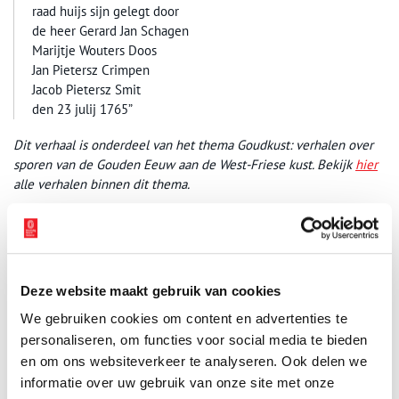
raad huijs sijn gelegt door
de heer Gerard Jan Schagen
Marijtje Wouters Doos
Jan Pietersz Crimpen
Jacob Pietersz Smit
den 23 julij 1765”
Dit verhaal is onderdeel van het thema Goudkust: verhalen over
sporen van de Gouden Eeuw aan de West-Friese kust. Bekijk
hier
alle verhalen binnen dit thema.
Publicatiedatum: 20/06/2019
Deze website maakt gebruik van cookies
Ontvang de nieuwsbrief
We gebruiken cookies om content en advertenties te
personaliseren, om functies voor social media te bieden
Wilt u op de hoogte blijven van de mooiste verhalen en het
en om ons websiteverkeer te analyseren. Ook delen we
laatste erfgoednieuws? Schrijf u dan nu in voor onze
informatie over uw gebruik van onze site met onze
wekelijkse nieuwsbrief!