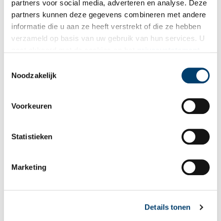
partners voor social media, adverteren en analyse. Deze
partners kunnen deze gegevens combineren met andere
informatie die u aan ze heeft verstrekt of die ze hebben
verzameld op basis van uw gebruik van hun services. U
Bij inschrijving gaat u akkoord met ons
privacybeleid
.
gaat akkoord met de cookies en het
privacystatement
als u onze website blijft gebruiken.
Toestemmingsselectie
Noodzakelijk
Aanvullingen
Vul deze informatie aan of geef een reactie.
Voorkeuren
Statistieken
Vereiste velden zijn gemarkeerd met *. Het e-mailadres wordt niet
Marketing
gepubliceerd.
Naam
*
Details tonen