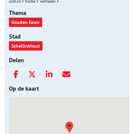
onh.nl
>
home
>
verhalen
>
Thema
Gouden Eeuw
Stad
Schellinkhout
Delen
Op de kaart