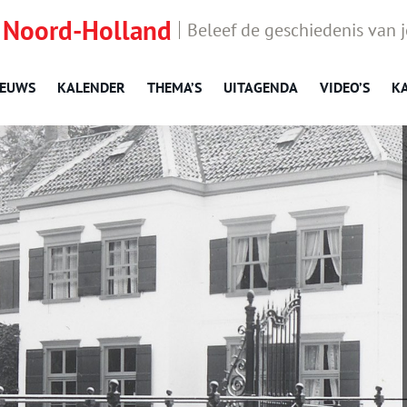
 Noord-Holland
Beleef de geschiedenis van 
IEUWS
KALENDER
THEMA’S
UITAGENDA
VIDEO’S
K