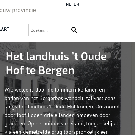
NL
EN
jouw provincie
AART
Het landhuis ’t Oude
Hof te Bergen
Wie weleens door de lommerrijke lanen en
paden van het Bergerbos wandelt, zal vast eens
langs het landhuis ’t Oude Hof komen. Omzoomd
door loof liggen drie eilanden omgeven door
grachten. Op het middelste eiland, toegankelijk
via een gemetselde brug (oorspronkelijk een