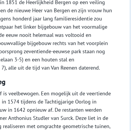
in 1851 de Heerlijkheid Bergen op een veiling
men de nieuwe Heer van Bergen en zijn vrouw hun
lgens honderd jaar lang familieresidentie zou
chtpaar het linker bijgebouw van het voormalige
de eeuw nooit helemaal was voltooid en
bouwvallige bijgebouw rechts van het voorplein
 oorsprong zeventiende-eeuwse park staan nog
elaan 3-5) en een houten stal en
, alle uit de tijd van Van Reenen daterend.
eg
 is veelbewogen. Een mogelijk uit de veertiende
 in 1574 tijdens de Tachtigjarige Oorlog in
w in 1642 opnieuw af. De restanten werden
er Anthonius Studler van Surck. Deze liet in de
g realiseren met omgrachte geometrische tuinen,