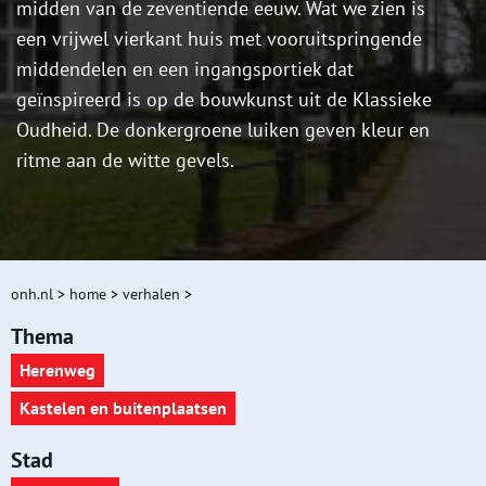
midden van de zeventiende eeuw. Wat we zien is
een vrijwel vierkant huis met vooruitspringende
middendelen en een ingangsportiek dat
geïnspireerd is op de bouwkunst uit de Klassieke
Oudheid. De donkergroene luiken geven kleur en
ritme aan de witte gevels.
onh.nl
>
home
>
verhalen
>
Thema
Herenweg
Kastelen en buitenplaatsen
Stad