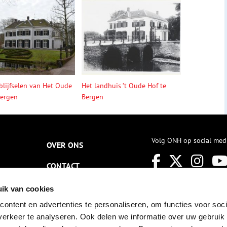
blijfselen van Het Oude
Het landhuis ’t Oude Hof te
Bergen
Bergen
Volg ONH op social med
OVER ONS
CONTACT
NIEUWSBRIEF
ik van cookies
ontent en advertenties te personaliseren, om functies voor soci
DISCLAIMER
erkeer te analyseren. Ook delen we informatie over uw gebruik