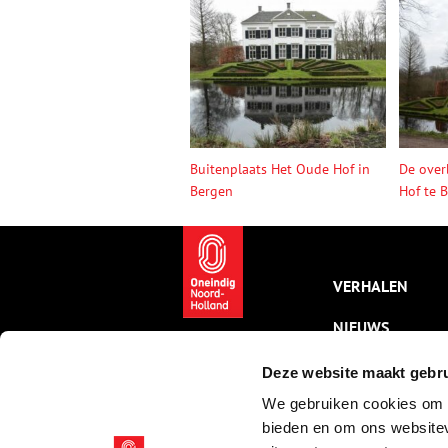
Buitenplaats Het Oude Hof in
De over
Bergen
Hof te 
VERHALEN
NIEUWS
KALENDER
Deze website maakt gebru
We gebruiken cookies om c
THEMA’S
bieden en om ons websitev