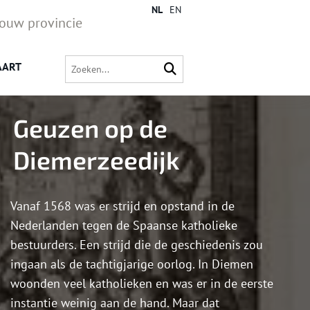
NL
EN
jouw provincie
AART
Geuzen op de
Diemerzeedijk
Vanaf 1568 was er strijd en opstand in de
Nederlanden tegen de Spaanse katholieke
bestuurders. Een strijd die de geschiedenis zou
ingaan als de tachtigjarige oorlog. In Diemen
woonden veel katholieken en was er in de eerste
instantie weinig aan de hand. Maar dat