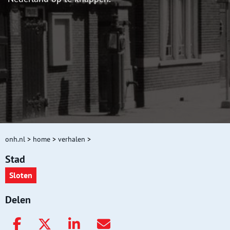
onh.nl
>
home
>
verhalen
>
Stad
Sloten
Delen