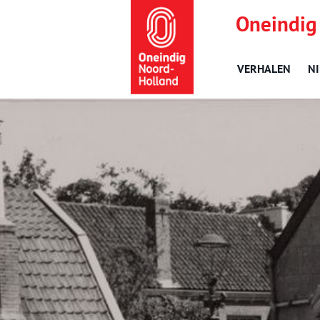
Oneindig
VERHALEN
N