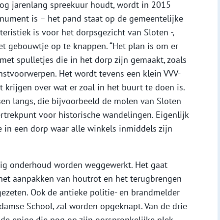
 nog jarenlang spreekuur houdt, wordt in 2015
nument is – het pand staat op de gemeentelijke
ristiek is voor het dorpsgezicht van Sloten -,
et gebouwtje op te knappen. “Het plan is om er
et spulletjes die in het dorp zijn gemaakt, zoals
nstvoorwerpen. Het wordt tevens een klein VVV-
 krijgen over wat er zoal in het buurt te doen is.
en langs, die bijvoorbeeld de molen van Sloten
rtrekpunt voor historische wandelingen. Eigenlijk
in een dorp waar alle winkels inmiddels zijn
llig onderhoud worden weggewerkt. Het gaat
, het aanpakken van houtrot en het terugbrengen
gezeten. Ook de antieke politie- en brandmelder
erdamse School, zal worden opgeknapt. Van de drie
de enige die nog op zijn oorspronkelijke plek