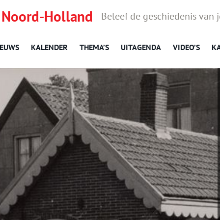
 Noord-Holland
Beleef de geschiedenis van 
IEUWS
KALENDER
THEMA’S
UITAGENDA
VIDEO’S
K