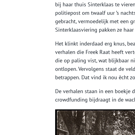
bij haar thuis Sinterklaas te vier
politiepost om twaalf uur ’s nach
gebracht, vermoedelijk met een g
Sinterklaasviering pakken ze haar 
Het klinkt inderdaad erg knus, be
verhalen die Freek Raat heeft verte
die op paling vist, wat blijkbaar 
ontlopen. Vervolgens staat de vel
betrappen. Dat vind ik nou ècht zo
De verhalen staan in een boekje d
crowdfunding bijdraagt in de wach