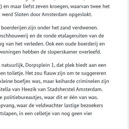
 en maar liefst zeven kroegen, waarvan twee het
22 werd Sloten door Amsterdam opgeslokt.
e boerderijen zijn onder het zand verdwenen.
eschhouwerij en de ronde etalageruiten van de
og van het verleden. Ook een oude boerderij en
swoningen hebben de sloperskamer overleefd.
 natuurlijk, Dorpsplein 1, dat plek biedt aan een
een toiletje. Het zou flauw zijn om te suggereren
kleine boefjes was, maar keiharde criminelen zijn
 Stella van Heezik van Stadsherstel Amsterdam.
 politiebureautjes, waar dit er één van was.
opvang, waar de veldwachter lastige bezoekers
itslapen, in een celletje van nog geen vier