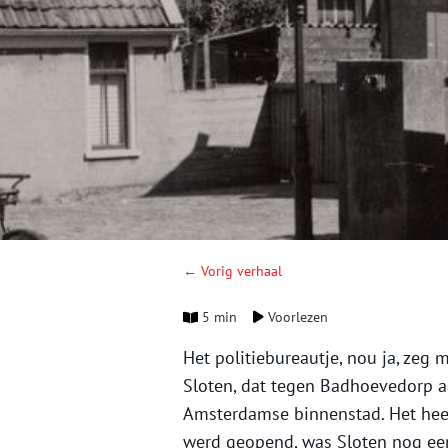
← Vorig verhaal
5 min
Voorlezen
Het politiebureautje, nou ja, zeg m
Sloten, dat tegen Badhoevedorp aa
Amsterdamse binnenstad. Het heef
werd geopend, was Sloten nog een