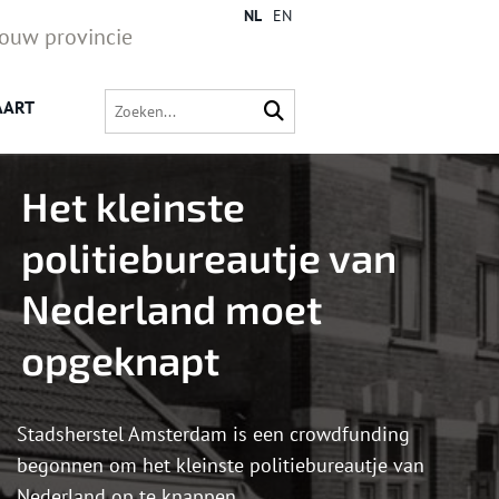
NL
EN
jouw provincie
AART
Het kleinste
politiebureautje van
Nederland moet
opgeknapt
Stadsherstel Amsterdam is een crowdfunding
begonnen om het kleinste politiebureautje van
Nederland op te knappen.