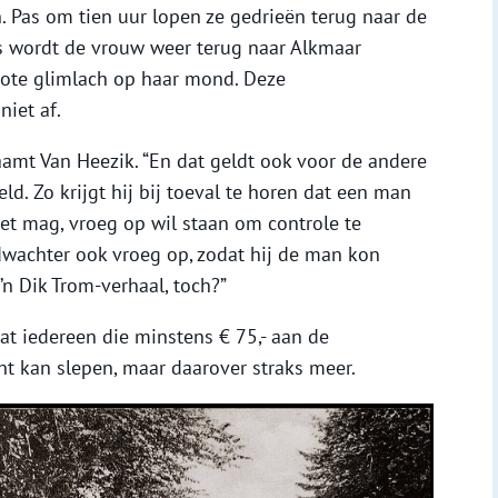
en. Pas om tien uur lopen ze gedrieën terug naar de
ts wordt de vrouw weer terug naar Alkmaar
rote glimlach op haar mond. Deze
niet af.
aamt Van Heezik. “En dat geldt ook voor de andere
ld. Zo krijgt hij bij toeval te horen dat een man
niet mag, vroeg op wil staan om controle te
dwachter ook vroeg op, zodat hij de man kon
’n Dik Trom-verhaal, toch?”
at iedereen die minstens € 75,- aan de
t kan slepen, maar daarover straks meer.