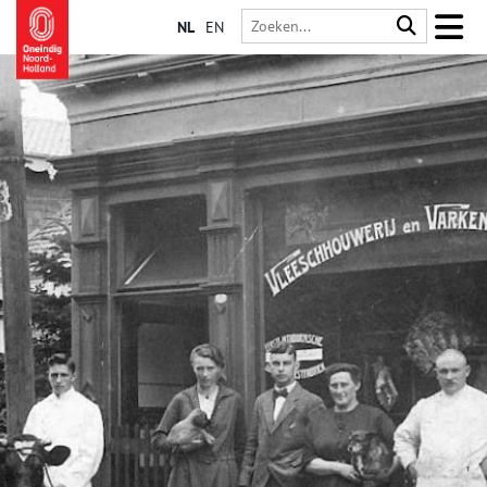
NL
EN