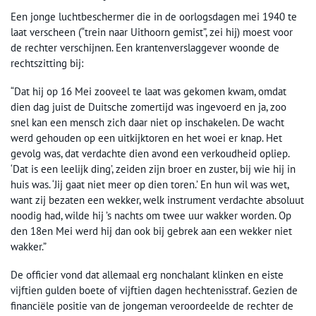
Een jonge luchtbeschermer die in de oorlogsdagen mei 1940 te
laat verscheen (“trein naar Uithoorn gemist”, zei hij) moest voor
de rechter verschijnen. Een krantenverslaggever woonde de
rechtszitting bij:
“Dat hij op 16 Mei zooveel te laat was gekomen kwam, omdat
dien dag juist de Duitsche zomertijd was ingevoerd en ja, zoo
snel kan een mensch zich daar niet op inschakelen. De wacht
werd gehouden op een uitkijktoren en het woei er knap. Het
gevolg was, dat verdachte dien avond een verkoudheid opliep.
‘Dat is een leelijk ding’, zeiden zijn broer en zuster, bij wie hij in
huis was. ‘Jij gaat niet meer op dien toren.’ En hun wil was wet,
want zij bezaten een wekker, welk instrument verdachte absoluut
noodig had, wilde hij ’s nachts om twee uur wakker worden. Op
den 18en Mei werd hij dan ook bij gebrek aan een wekker niet
wakker.”
De officier vond dat allemaal erg nonchalant klinken en eiste
vijftien gulden boete of vijftien dagen hechtenisstraf. Gezien de
financiële positie van de jongeman veroordeelde de rechter de