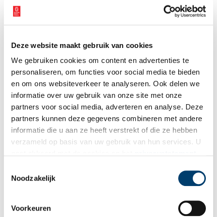
Deurroosters
In 1952 kregen de weduwe Amalia Sophia Blom-Gans en haar
dochter het huis terug. Later woonde er een arts. De prachtige
Deze website maakt gebruik van cookies
roosters voor de ramen in de deur stellen de ‘Ontvoering van
Europa’ voor.
We gebruiken cookies om content en advertenties te
personaliseren, om functies voor social media te bieden
Bron:
Stichting Oud Uithoorn / De Kwakel
en om ons websiteverkeer te analyseren. Ook delen we
Publicatiedatum: 06/08/2013
informatie over uw gebruik van onze site met onze
partners voor social media, adverteren en analyse. Deze
partners kunnen deze gegevens combineren met andere
informatie die u aan ze heeft verstrekt of die ze hebben
verzameld op basis van uw gebruik van hun services. U
Ontvang de nieuwsbrief
gaat akkoord met de cookies en het
privacystatement
als u onze website blijft gebruiken.
Wilt u op de hoogte blijven van de mooiste verhalen en het
Toestemmingsselectie
Noodzakelijk
laatste erfgoednieuws? Schrijf u dan nu in voor onze
wekelijkse nieuwsbrief!
Voorkeuren