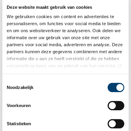
Bij inschrijving gaat u akkoord met ons
privacybeleid
.
Deze website maakt gebruik van cookies
We gebruiken cookies om content en advertenties te
personaliseren, om functies voor social media te bieden
Aanvullingen
en om ons websiteverkeer te analyseren. Ook delen we
informatie over uw gebruik van onze site met onze
Vul deze informatie aan of geef een reactie.
partners voor social media, adverteren en analyse. Deze
partners kunnen deze gegevens combineren met andere
informatie die u aan ze heeft verstrekt of die ze hebben
verzameld op basis van uw gebruik van hun services. U
gaat akkoord met de cookies en het
privacystatement
Vereiste velden zijn gemarkeerd met *. Het e-mailadres wordt niet
als u onze website blijft gebruiken.
gepubliceerd.
Toestemmingsselectie
Noodzakelijk
Naam
*
Voorkeuren
E-mail
*
Statistieken