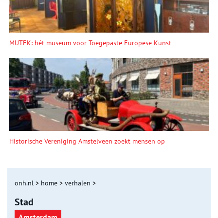
MUTEK: hét museum voor Toegepaste Europese Kunst
Historische Vereniging Amstelveen zoekt mensen op
onh.nl
>
home
>
verhalen
>
Stad
Amsterdam