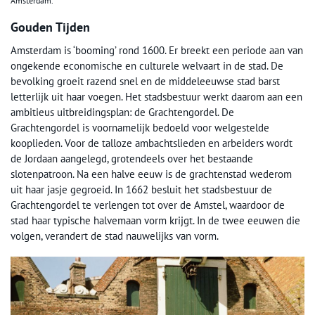
Amsterdam.
Gouden Tijden
Amsterdam is ‘booming’ rond 1600. Er breekt een periode aan van
ongekende economische en culturele welvaart in de stad. De
bevolking groeit razend snel en de middeleeuwse stad barst
letterlijk uit haar voegen. Het stadsbestuur werkt daarom aan een
ambitieus uitbreidingsplan: de Grachtengordel. De
Grachtengordel is voornamelijk bedoeld voor welgestelde
kooplieden. Voor de talloze ambachtslieden en arbeiders wordt
de Jordaan aangelegd, grotendeels over het bestaande
slotenpatroon. Na een halve eeuw is de grachtenstad wederom
uit haar jasje gegroeid. In 1662 besluit het stadsbestuur de
Grachtengordel te verlengen tot over de Amstel, waardoor de
stad haar typische halvemaan vorm krijgt. In de twee eeuwen die
volgen, verandert de stad nauwelijks van vorm.