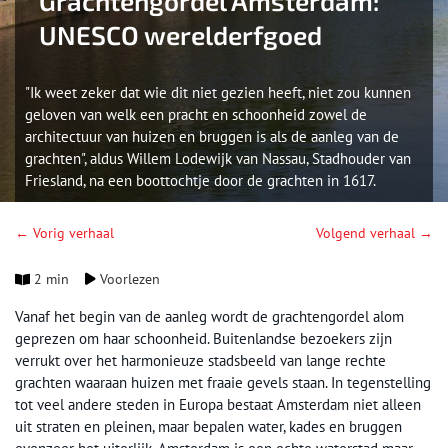
Grachtengordel Amsterdam:
UNESCO werelderfgoed
"Ik weet zeker dat wie dit niet gezien heeft, niet zou kunnen
geloven van welk een pracht en schoonheid zowel de
architectuur van huizen en bruggen is als de aanleg van de
grachten", aldus Willem Lodewijk van Nassau, Stadhouder van
Friesland, na een boottochtje door de grachten in 1617.
← Vorig verhaal
Volgend verhaal →
2 min
Voorlezen
Vanaf het begin van de aanleg wordt de grachtengordel alom
geprezen om haar schoonheid. Buitenlandse bezoekers zijn
verrukt over het harmonieuze stadsbeeld van lange rechte
grachten waaraan huizen met fraaie gevels staan. In tegenstelling
tot veel andere steden in Europa bestaat Amsterdam niet alleen
uit straten en pleinen, maar bepalen water, kades en bruggen