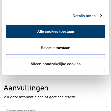
Details tonen
Ontvang de nieuwsbrief
Alle cookies toestaan
Wilt u op de hoogte blijven van de mooiste verhalen en het
laatste erfgoednieuws? Schrijf u dan nu in voor onze
wekelijkse nieuwsbrief!
Selectie toestaan
Alleen noodzakelijke cookies
Bij inschrijving gaat u akkoord met ons
privacybeleid
.
Aanvullingen
Vul deze informatie aan of geef een reactie.