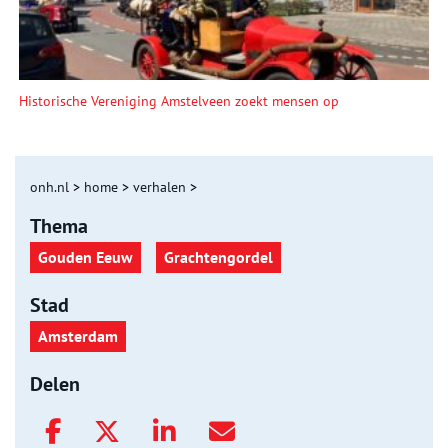
Historische Vereniging Amstelveen zoekt mensen op
onh.nl
>
home
>
verhalen
>
Thema
Gouden Eeuw
Grachtengordel
Stad
Amsterdam
Delen