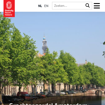
NL
EN