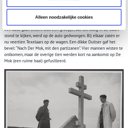
een paar soldaten staan. In de veronderstelling dat het ‘Russen’
waren, met de wapens nog in de hand beantwoorden ze de vraag
“Was wollen Sie?” met “Wir wollen die Deutschen bekämpfen!”. Ze
Alleen noodzakelijke cookies
hadden zich vergist, het waren Duitse soldaten. Ze moesten op
een auto gaan zitten. Ook een groepje, dat toevallig in de buurt
stond te kijken, werd op de auto gedwongen. Bij elkaar zaten er
nu veertien Texelaars op de wagen. Een dikke Duitser gaf het
bevel: “Nach Der Mok, mit den partizanen”. Vier mannen wisten te
ontkomen, maar de overige tien werden kort na aankomst op De
Mok (een ruime baai) gefusilleerd.