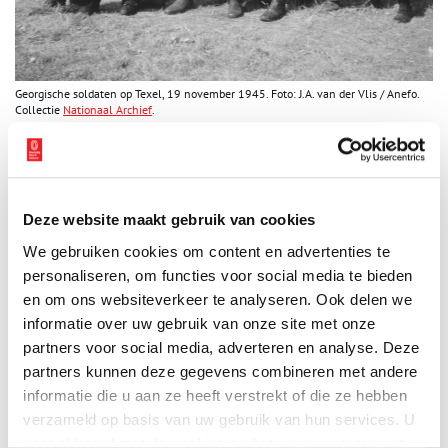
Georgische soldaten op Texel, 19 november 1945. Foto: J.A. van der Vlis / Anefo.
Collectie
Nationaal Archief
.
Tegenaanval
Zo voortvarend als het de eerste nacht leek te gaan, zo ongunstig
bleek de situatie voor de Georgiërs bij daglicht. Terwijl ze de vlag
Deze website maakt gebruik van cookies
hezen en aan de Texelaars verkondigden dat het eiland verlost
was van de bezetter, kwamen de Duitsers op het vasteland in
We gebruiken cookies om content en advertenties te
actie. Een paar Duitsers had die nacht kunnen ontsnappen aan het
personaliseren, om functies voor social media te bieden
Georgische geweld en had alarm geslagen. Ondanks de slechte
en om ons websiteverkeer te analyseren. Ook delen we
staat waarin het Duitse leger verkeerde werd er snel een
informatie over uw gebruik van onze site met onze
tegenaanval ingezet. Beide partijen hadden onderling
partners voor social media, adverteren en analyse. Deze
afgesproken niemand gevangen te nemen, maar de vijand zonder
partners kunnen deze gegevens combineren met andere
pardon te fusilleren. Ook de Texelaars werden bij de strijd
informatie die u aan ze heeft verstrekt of die ze hebben
betrokken. Den Burg, het grootste dorp van het eiland, werd door
verzameld op basis van uw gebruik van hun services. U
de Duitsers gebombardeerd vanaf de Noord- en Zuidbatterij en
gaat akkoord met de cookies en het
privacystatement
boerderijen werden beschoten. Veel Texelaars besloten te