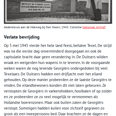
Gedenkkruis aan de Mokweg bij Den Hoorn, 1945. Collectie
Nationaal Archief
.
Verlate bevrijding
Op 5 mei 1945 vierde het hele land feest, behalve Texel. De strijd
was na die eerste dag onverminderd doorgegaan en ook de
capitulatie bracht daar geen verandering in. De Duitsers wilden
wraak en weigerden hun wapens in te leveren. In de voorgaande
weken waren de nog levende Georgiërs ondergedoken bij veel
Texelaars. De Duitsers hadden een drijfjacht over het eiland
gehouden. Op deze manier probeerden ze de laatste Georgiërs te
vinden. De eilandbewoners konden dit niet laten gebeuren. Ze
verstopten de Georgiërs in varkenshokken, hooibalen of op zolder
en ze probeerden ze zo veel mogelijk te vermommen als
Hollandse boerenzonen. Maar ook buiten zaten de Georgiërs
verstopt. Sommigen hadden kuilen voor zichzelf gegraven zo
groot als een tweepersoons bed. Daar brachten ze de dagen en