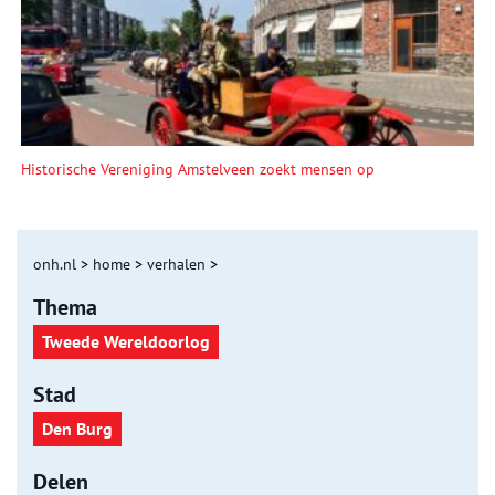
Historische Vereniging Amstelveen zoekt mensen op
onh.nl
>
home
>
verhalen
>
Thema
Tweede Wereldoorlog
Stad
Den Burg
Delen