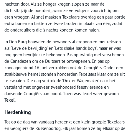
nachten door. Als ze honger kregen slopen ze naar de
dichtstbijzijnde boerderij, waar ze vervolgens voorzichtig om
eten vroegen. Al snel maakten Texelaars overdag een paar portie
extra bonen en bakten ze twee broden in plaats van één, zodat
de onderduikers die ’s nachts konden komen halen.
In Den Burg bouwden de bewoners al erepoorten met teksten
als: ‘Leve de bevrijding’ en ‘Lets shake hands boys’, maar er was
nog geen bevrijder te bekennen. Pas op twintig mei verschenen
de Canadezen om de Duitsers te ontwapenen. En pas op
zondagochtend 16 juni vertrokken ook de Georgiërs. Onder een
strakblauwe hemel stonden honderden Texelaars klaar om ze uit
te zwaaien. Die dag vertrok de ‘Dokter Wagemaker’ naar het
vasteland met ongeveer tweehonderd feestvierende en
dansende Georgiërs aan boord. ‘Toen was Texel weer gewoon
Texel’.
Herdenking
Tot op de dag van vandaag herdenkt een klein groepje Texelaars
en Georgiërs de Russenoorlog. Elk jaar komen ze bij elkaar op de