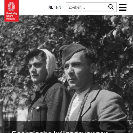
NL
EN