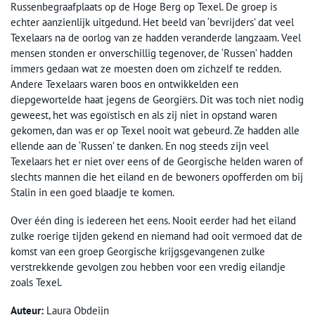
Russenbegraafplaats op de Hoge Berg op Texel. De groep is
echter aanzienlijk uitgedund. Het beeld van ‘bevrijders’ dat veel
Texelaars na de oorlog van ze hadden veranderde langzaam. Veel
mensen stonden er onverschillig tegenover, de ‘Russen’ hadden
immers gedaan wat ze moesten doen om zichzelf te redden.
Andere Texelaars waren boos en ontwikkelden een
diepgewortelde haat jegens de Georgiërs. Dit was toch niet nodig
geweest, het was egoïstisch en als zij niet in opstand waren
gekomen, dan was er op Texel nooit wat gebeurd. Ze hadden alle
ellende aan de ‘Russen’ te danken. En nog steeds zijn veel
Texelaars het er niet over eens of de Georgische helden waren of
slechts mannen die het eiland en de bewoners opofferden om bij
Stalin in een goed blaadje te komen.
Over één ding is iedereen het eens. Nooit eerder had het eiland
zulke roerige tijden gekend en niemand had ooit vermoed dat de
komst van een groep Georgische krijgsgevangenen zulke
verstrekkende gevolgen zou hebben voor een vredig eilandje
zoals Texel.
Auteur:
Laura Obdeijn