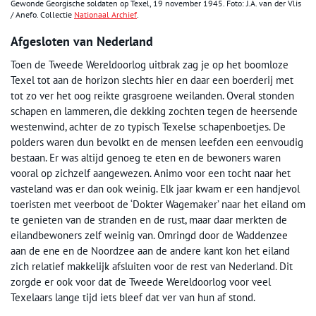
Gewonde Georgische soldaten op Texel, 19 november 1945. Foto: J.A. van der Vlis
/ Anefo. Collectie
Nationaal Archief
.
Afgesloten van Nederland
Toen de Tweede Wereldoorlog uitbrak zag je op het boomloze
Texel tot aan de horizon slechts hier en daar een boerderij met
tot zo ver het oog reikte grasgroene weilanden. Overal stonden
schapen en lammeren, die dekking zochten tegen de heersende
westenwind, achter de zo typisch Texelse schapenboetjes. De
polders waren dun bevolkt en de mensen leefden een eenvoudig
bestaan. Er was altijd genoeg te eten en de bewoners waren
vooral op zichzelf aangewezen. Animo voor een tocht naar het
vasteland was er dan ook weinig. Elk jaar kwam er een handjevol
toeristen met veerboot de ‘Dokter Wagemaker’ naar het eiland om
te genieten van de stranden en de rust, maar daar merkten de
eilandbewoners zelf weinig van. Omringd door de Waddenzee
aan de ene en de Noordzee aan de andere kant kon het eiland
zich relatief makkelijk afsluiten voor de rest van Nederland. Dit
zorgde er ook voor dat de Tweede Wereldoorlog voor veel
Texelaars lange tijd iets bleef dat ver van hun af stond.