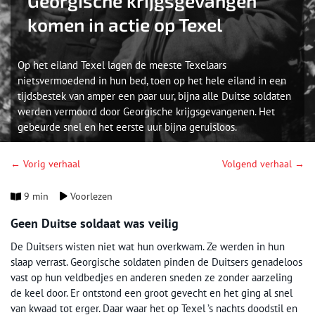
Georgische krijgsgevangen
komen in actie op Texel
Op het eiland Texel lagen de meeste Texelaars
nietsvermoedend in hun bed, toen op het hele eiland in een
tijdsbestek van amper een paar uur, bijna alle Duitse soldaten
werden vermoord door Georgische krijgsgevangenen. Het
gebeurde snel en het eerste uur bijna geruisloos.
← Vorig verhaal
Volgend verhaal →
9 min
Voorlezen
Geen Duitse soldaat was veilig
De Duitsers wisten niet wat hun overkwam. Ze werden in hun
slaap verrast. Georgische soldaten pinden de Duitsers genadeloos
vast op hun veldbedjes en anderen sneden ze zonder aarzeling
de keel door. Er ontstond een groot gevecht en het ging al snel
van kwaad tot erger. Daar waar het op Texel ’s nachts doodstil en