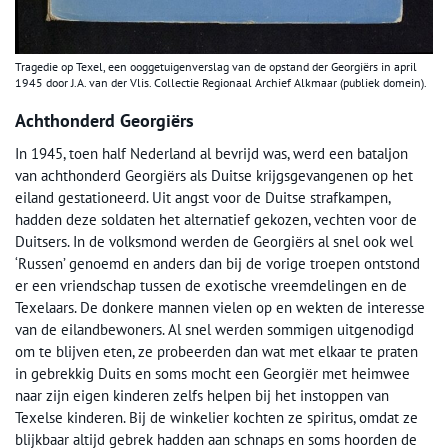
Tragedie op Texel, een ooggetuigenverslag van de opstand der Georgiërs in april
1945 door J.A. van der Vlis. Collectie Regionaal Archief Alkmaar (publiek domein).
Achthonderd Georgiërs
In 1945, toen half Nederland al bevrijd was, werd een bataljon
van achthonderd Georgiërs als Duitse krijgsgevangenen op het
eiland gestationeerd. Uit angst voor de Duitse strafkampen,
hadden deze soldaten het alternatief gekozen, vechten voor de
Duitsers. In de volksmond werden de Georgiërs al snel ook wel
‘Russen’ genoemd en anders dan bij de vorige troepen ontstond
er een vriendschap tussen de exotische vreemdelingen en de
Texelaars. De donkere mannen vielen op en wekten de interesse
van de eilandbewoners. Al snel werden sommigen uitgenodigd
om te blijven eten, ze probeerden dan wat met elkaar te praten
in gebrekkig Duits en soms mocht een Georgiër met heimwee
naar zijn eigen kinderen zelfs helpen bij het instoppen van
Texelse kinderen. Bij de winkelier kochten ze spiritus, omdat ze
blijkbaar altijd gebrek hadden aan schnaps en soms hoorden de