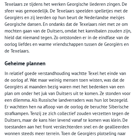
Texelaars ze tijdens het werken Georgische liederen zingen. De
sfeer was gemoedelijk. De Texelaars speelden spelletjes met de
Georgiërs en zij leerden op hun beurt de Nederlandse meisjes
Georgische dansen. En ondanks dat de Texelaars niet met ze om
mochten gaan van de Duitsers, omdat het kannibalen zouden zijn,
hield dat niemand tegen. Zo ontstonden er in de eindfase van de
oorlog liefdes en warme vriendschappen tussen de Georgiërs en
de Texelaars.
Geheime plannen
In relatief goede verstandhouding wachtte Texel het einde van
de oorlog af. Wat maar weinig mensen toen wisten, was dat de
Georgiërs al maanden bezig waren met het bedenken van een
plan om onder het juk van Duitsers uit te komen. Ze stonden voor
een dilemma. Als Russische landverraders was hun lot bezegeld.
Er wachtten hen na afloop van de oorlog de beruchte Siberische
strafkampen. Tenzij ze zich collectief zouden verzetten tegen de
Duitsers, maar de kans hier levend vanaf te komen was klein. De
toestanden aan het front verslechterden snel en de geallieerden
wonnen steeds meer terrein. Toen de Georgiërs plotseling naar