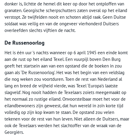
donker is, lichtte de hemel dit keer op door het ontploffen van
granaten. Georgische scherpschutters zaten overal op het eiland
verstopt. Ze twijfelden nooit en schoten altijd raak. Geen Duitse
soldaat was veilig en van de ongeveer vierhonderd Duitsers
overleefden slechts vijftien de nacht.
De Russenoorlog
Het is één uur ’s nachts wanneer op 6 april 1945 een einde komt
aan de rust op het eiland Texel. Een vuurpijl boven Den Burg
geeft het startsein aan van een opstand die de boeken in zou
gaan als ‘De Russenoorlog’. Het was het begin van een veldslag
die nog weken zou voortduren. Toen de rest van Nederland al
lang en breed de vrijheid vierde, was Texel ‘Europa’s laatste
slagveld’. Nog nooit hadden de Texelaars zoiets meegemaakt op
het normaal zo rustige eiland. Onvoorstelbaar moet het voor de
eilandbewoners zijn geweest, dat hun wereld in zo’n korte tijd
volledig op zijn kop kwam te staan. De opstand zou velen
tekenen voor de rest van hun leven. Niet alleen de Duitsers, maar
ook de Texelaars werden het slachtoffer van de wraak van de
Georgiërs.