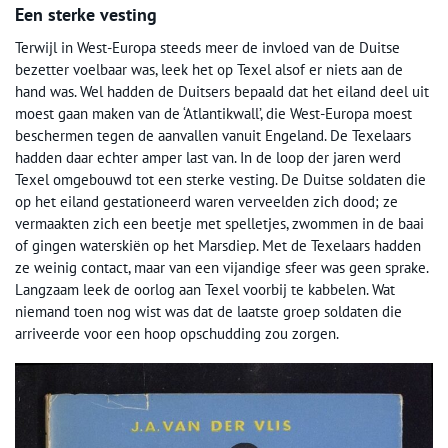
Een sterke vesting
Terwijl in West-Europa steeds meer de invloed van de Duitse
bezetter voelbaar was, leek het op Texel alsof er niets aan de
hand was. Wel hadden de Duitsers bepaald dat het eiland deel uit
moest gaan maken van de ‘Atlantikwall’, die West-Europa moest
beschermen tegen de aanvallen vanuit Engeland. De Texelaars
hadden daar echter amper last van. In de loop der jaren werd
Texel omgebouwd tot een sterke vesting. De Duitse soldaten die
op het eiland gestationeerd waren verveelden zich dood; ze
vermaakten zich een beetje met spelletjes, zwommen in de baai
of gingen waterskiën op het Marsdiep. Met de Texelaars hadden
ze weinig contact, maar van een vijandige sfeer was geen sprake.
Langzaam leek de oorlog aan Texel voorbij te kabbelen. Wat
niemand toen nog wist was dat de laatste groep soldaten die
arriveerde voor een hoop opschudding zou zorgen.