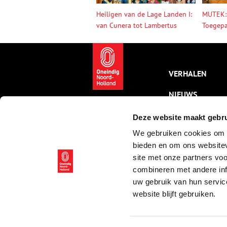
Heiligen van de Lage Landen I:
MUTEK:
van Cunera tot Lambertus
Toegepa
VERHALEN
NIEUWS
KALENDER
Deze website maakt gebru
We gebruiken cookies om c
THEMA’S
bieden en om ons websitev
ACTIVITEITEN
site met onze partners vo
combineren met andere inf
VIDEO’S
uw gebruik van hun servic
website blijft gebruiken.
© ONH | 2026