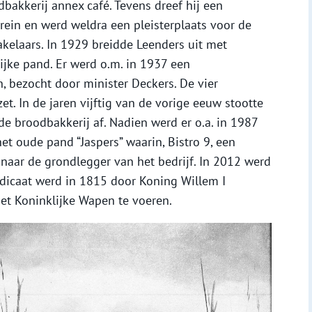
odbakkerij annex café. Tevens dreef hij een
 trein en werd weldra een pleisterplaats voor de
kelaars. In 1929 breidde Leenders uit met
jke pand. Er werd o.m. in 1937 een
 bezocht door minister Deckers. De vier
t. In de jaren vijftig van de vorige eeuw stootte
e broodbakkerij af. Nadien werd er o.a. in 1987
et oude pand “Jaspers” waarin, Bistro 9, een
naar de grondlegger van het bedrijf. In 2012 werd
redicaat werd in 1815 door Koning Willem I
et Koninklijke Wapen te voeren.