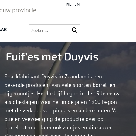
NL
EN
jouw provincie
AART
Fuif’es met Duyvis
Snackfabrikant Duyvis in Zaandam is een
bekende producent van vele soorten borrel- en
tijgernootjes. Het bedrijf begon in de 19de eeuw
als olieslagerij voor het in de jaren 1960 begon
met de verkoop van pinda's en andere noten. Van
olie en veevoer ging de productie over op
borrelnoten en later ook zoutjes en dipsauzen.
Van oom naar neef naar kleinzoon, het