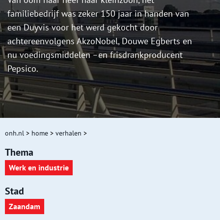
familiebedrijf was zeker 150 jaar in handen van
een Duyvis voor het werd gekocht door
achtereenvolgens AkzoNobel, Douwe Egberts en
nu voedingsmiddelen –en frisdrankproducent
Pepsico.
onh.nl
>
home
>
verhalen
>
Thema
Werk en industrie
Stad
Zaandam