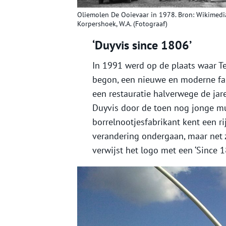
Oliemolen De Ooievaar in 1978. Bron: Wikimedia
Korpershoek, W.A. (Fotograaf)
‘Duyvis since 1806’
In 1991 werd op de plaats waar T
begon, een nieuwe en moderne fab
een restauratie halverwege de jar
Duyvis door de toen nog jonge mu
borrelnootjesfabrikant kent een ri
verandering ondergaan, maar net z
verwijst het logo met een ‘Since 