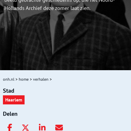
Hollands Archief deze zomer laat zien.
onh.nl
>
home
>
verhalen
>
Stad
Haarlem
Delen