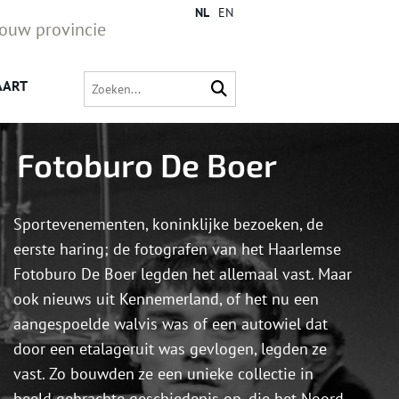
NL
EN
jouw provincie
AART
Fotoburo De Boer
Sportevenementen, koninklijke bezoeken, de
eerste haring; de fotografen van het Haarlemse
Fotoburo De Boer legden het allemaal vast. Maar
ook nieuws uit Kennemerland, of het nu een
aangespoelde walvis was of een autowiel dat
door een etalageruit was gevlogen, legden ze
vast. Zo bouwden ze een unieke collectie in
beeld gebrachte geschiedenis op, die het Noord-