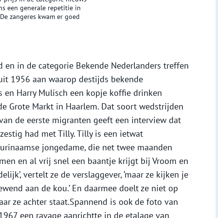
ns een generale repetitie in
. De zangeres kwam er goed
ld en in de categorie Bekende Nederlanders treffen
 uit 1956 aan waarop destijds bekende
 en Harry Mulisch een kopje koffie drinken
 de Grote Markt in Haarlem. Dat soort wedstrijden
van de eerste migranten geeft een interview dat
stig had met Tilly. Tilly is een ietwat
Surinaamse jongedame, die net twee maanden
en en al vrij snel een baantje krijgt bij Vroom en
ijk’, vertelt ze de verslaggever, ‘maar ze kijken je
gewend aan de kou.’ En daarmee doelt ze niet op
aar ze achter staat.Spannend is ook de foto van
1967 een ravage aanrichtte in de etalage van