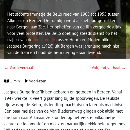
Het stoomtrammetje de Bello reed van 1905 tot 1955 tussen
Alkmaar en Bergen. De tramlijn werd al snel doorgetrokken
naar Bergen aan Zee. Het opheffen van de lijn zorgde destijds
voor veel protesten. De Bello doet nog steeds dienst op het
traject van de
museumlijn
tussen Hoorn en Medemblik.
Jacques Burgering (1926) uit Bergen was jarenlang machinist
van de tram en houdt de herinnering eraan levend.
← Vorig verhaal
Volgend verhaal →
1 min
Voorlezen
Jacques Burgering: “Ik ben geboren en getogen in Bergen. Vanaf
1947 werkte ik veertig jaar lang bij de spoorwegen. De leukste
tijd was op de Bello, als leerling-machinist en later als machinist.
Een paar meisjes van de Van Bladerenweg gingen ook altijd met
die tram naar Alkmaar. Ze stonden op het eerste balkonnetje
achter de locomotief en maakten natuurlijk gekkigheid tegen ons.