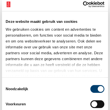
laatste erfgoednieuws? Schrijf u dan nu in voor onze
wekelijkse nieuwsbrief!
Deze website maakt gebruik van cookies
We gebruiken cookies om content en advertenties te
personaliseren, om functies voor social media te bieden
Bij inschrijving gaat u akkoord met ons
privacybeleid
.
en om ons websiteverkeer te analyseren. Ook delen we
informatie over uw gebruik van onze site met onze
Aanvullingen
partners voor social media, adverteren en analyse. Deze
partners kunnen deze gegevens combineren met andere
Vul deze informatie aan of geef een reactie.
informatie die u aan ze heeft verstrekt of die ze hebben
verzameld op basis van uw gebruik van hun services. U
gaat akkoord met de cookies en het
privacystatement
als u onze website blijft gebruiken.
Toestemmingsselectie
Noodzakelijk
Vereiste velden zijn gemarkeerd met *. Het e-mailadres wordt niet
gepubliceerd.
Voorkeuren
Naam
*