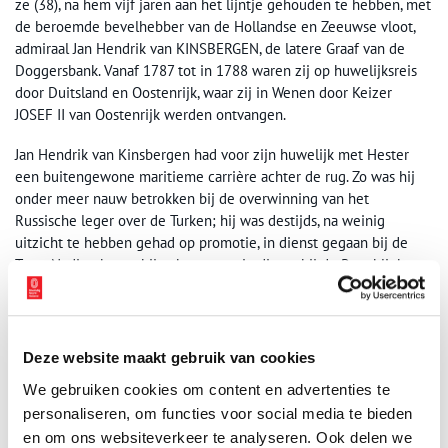
ze (38), na hem vijf jaren aan het lijntje gehouden te hebben, met
de beroemde bevelhebber van de Hollandse en Zeeuwse vloot,
admiraal Jan Hendrik van KINSBERGEN, de latere Graaf van de
Doggersbank. Vanaf 1787 tot in 1788 waren zij op huwelijksreis
door Duitsland en Oostenrijk, waar zij in Wenen door Keizer
JOSEF II van Oostenrijk werden ontvangen.
Jan Hendrik van Kinsbergen had voor zijn huwelijk met Hester
een buitengewone maritieme carrière achter de rug. Zo was hij
onder meer nauw betrokken bij de overwinning van het
Russische leger over de Turken; hij was destijds, na weinig
uitzicht te hebben gehad op promotie, in dienst gegaan bij de
Tsaar. Nadien kwam hij echter weer in dienst bij de Republiek.
Door zijn charmante en deskundig optreden wist hij een grote
politieke invloed te verwerven.
Deze website maakt gebruik van cookies
We gebruiken cookies om content en advertenties te
personaliseren, om functies voor social media te bieden
en om ons websiteverkeer te analyseren. Ook delen we