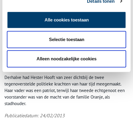
Details tonen
Liefde tussen Patriotten en Oranjeklanten
Hij onderhield nauw contact met stadhouder Willem V, die hij bij
diens vlucht naar Engeland in 1795, hoogst persoonlijk, uitgeleide
Alle cookies toestaan
deed. Inmiddels had het Franse leger de macht overgenomen en
ontstond de Bataafse Republiek. Van Kinsbergen werd ontslagen
en hoewel vele vorsten hem in dienst wilden nemen, besloot hij
Selectie toestaan
zich na de dood van zijn echtgenote, Hester (47), terug te trekken
in het ouderlijk huis te Elburg. Van 1796 tot 1799 bewoonde hij
daar een dubbelpandig huis aan de Jufferenstraat 17 en 19,
Alleen noodzakelijke cookies
voordat hij naar Apeldoorn, naar Huize Weltevreden, verhuisde.
Derhalve had Hester Hooft van zeer dichtbij de twee
tegenoverstelde politieke krachten van haar tijd meegemaakt.
Haar vader was een patriot, terwijl haar tweede echtgenoot een
voorstander was van de macht van de familie Oranje, als
stadhouder.
Publicatiedatum: 24/02/2013