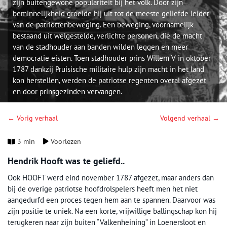
zijn buitengewone populariteit bij het volk. Door zijn
beminnelijkheid groeide hij uit tot de meeste geliefde leider
van de patriottenbeweging. Een beweging, voornamelijk
bestaand uit welgestelde, verlichte personen, die de macht
van de stadhouder aan banden wilden leggen en meer
democratie eisten. Toen stadhouder prins Willem V in oktober
1787 dankzij Pruisische militaire hulp zijn macht in het land
kon herstellen, werden de patriotse regenten overal afgezet
en door prinsgezinden vervangen.
← Vorig verhaal
Volgend verhaal →
3 min
Voorlezen
Hendrik Hooft was te geliefd..
Ook HOOFT werd eind november 1787 afgezet, maar anders dan
bij de overige patriotse hoofdrolspelers heeft men het niet
aangedurfd een proces tegen hem aan te spannen. Daarvoor was
zijn positie te uniek. Na een korte, vrijwillige ballingschap kon hij
terugkeren naar zijn buiten “Valkenheining” in Loenersloot en