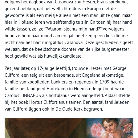
Volgens het dagboek van Casanova zou Hester, Frans sprekend,
gezegd hebben, dat het wellicht elders in Europa niet de
gewoonte is als een meisje alleen met een man uit te gaan, maar
hier in Holland leren we zelfstandig te zijn. En toen hij haar hand
wilde kussen, zei ze: “Waarom slechts mijn hand?” Vervolgens
bood ze hem haar mond aan en gaf ‘heel zedig een kus, die me
recht naar het hart ging’, aldus Casanova. Deze geschiedenis geeft
wel aan, dat de beeldschone dochter van de rijke burgemeester
heel gewild was als huwelijkskandidate.
Zes jaar later, op 17-jarige leeftijd, trouwde Hester met George
Clifford, een telg uit een beroemde, uit Engeland afkomstige,
familie van kooplieden, bankiers en regenten. In 1709 had de
familie het landgoed Hartekamp in Heemstede gekocht, waar
Carolus LINNAEUS als hortulanus werd aangesteld. Aldaar stelde
hij het boek Hortus Cliffortianus samen. Een aantal familieleden
van Clifford liggen ook in De Oude Kerk begraven.