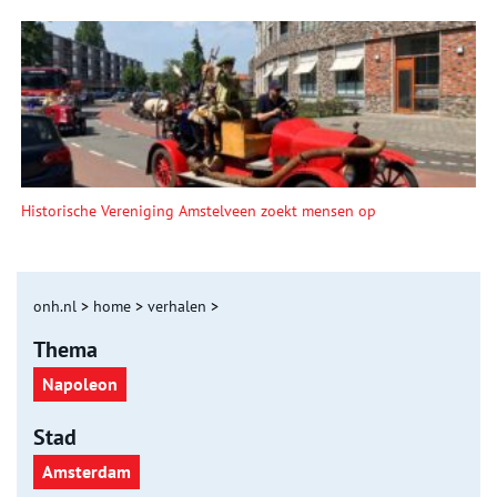
Historische Vereniging Amstelveen zoekt mensen op
onh.nl
>
home
>
verhalen
>
Thema
Napoleon
Stad
Amsterdam