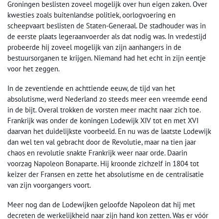
Groningen beslisten zoveel mogelijk over hun eigen zaken. Over
kwesties zoals buitenlandse politiek, oorlogvoering en
scheepvaart beslisten de Staten-Generaal. De stadhouder was in
de eerste plaats legeraanvoerder als dat nodig was. In vredestijd
probeerde hij zoveel mogelijk van zijn aanhangers in de
bestuursorganen te krijgen. Niemand had het echt in zijn eentje
voor het zeggen.
In de zeventiende en achttiende eeuw, de tijd van het
absolutisme, werd Nederland zo steeds meer een vreemde eend
in de bijt. Overal trokken de vorsten meer macht naar zich toe.
Frankrijk was onder de koningen Lodewijk XIV tot en met XVI
daarvan het duidelijkste voorbeeld. En nu was de laatste Lodewijk
dan wel ten val gebracht door de Revolutie, maar na tien jaar
chaos en revolutie snakte Frankrijk weer naar orde. Daarin
voorzag Napoleon Bonaparte. Hij kroonde zichzelf in 1804 tot
keizer der Fransen en zette het absolutisme en de centralisatie
van zijn voorgangers voort.
Meer nog dan de Lodewijken geloofde Napoleon dat hij met
decreten de werkelijkheid naar zijn hand kon zetten. Was er vóór