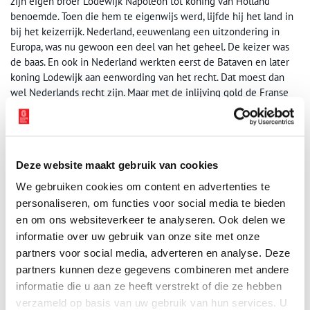
zijn eigen broer Lodewijk Napoleon tot koning van Holland
benoemde. Toen die hem te eigenwijs werd, lijfde hij het land in
bij het keizerrijk. Nederland, eeuwenlang een uitzondering in
Europa, was nu gewoon een deel van het geheel. De keizer was
de baas. En ook in Nederland werkten eerst de Bataven en later
koning Lodewijk aan eenwording van het recht. Dat moest dan
wel Nederlands recht zijn. Maar met de inlijving gold de Franse
Code Napoléon ook voor Nederland.
Op lokaal niveau was het van hetzelfde laken een pak. Van
oudsher waren ook Nederlandse gewesten en steden collectief
bestuurd. In 1807 kregen gemeenten een eenhoofdig gezag
Deze website maakt gebruik van cookies
onder leiding van één burgemeester. Departementen kwamen
We gebruiken cookies om content en advertenties te
onder leiding van een landdrost. De hele bestuursstructuur was
personaliseren, om functies voor social media te bieden
afgekeken van die in Frankrijk, al werden nu nog wel
en om ons websiteverkeer te analyseren. Ook delen we
Nederlandse namen gebruikt. Na de inlijving werden ook de
informatie over uw gebruik van onze site met onze
namen van de functionarissen aan de Franse situatie aangepast:
partners voor social media, adverteren en analyse. Deze
de burgemeester werd maire, de landdrost werd préfet.
partners kunnen deze gegevens combineren met andere
informatie die u aan ze heeft verstrekt of die ze hebben
verzameld op basis van uw gebruik van hun services. U