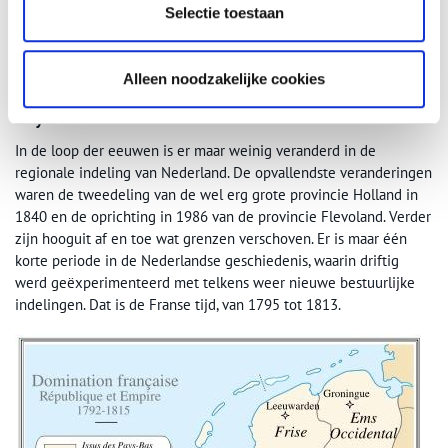
Wetboek te schrijven. Dat was uiteindelijk in 1838 klaar. Koning
Selectie toestaan
Willem zag heel goed in dat de centrale bureaucratische staat de
moderne manier van besturen was. Het oude model was met de
val van zijn vader tot een einde gekomen.
Alleen noodzakelijke cookies
Zuyderzée en Bouches de la Meuse
In de loop der eeuwen is er maar weinig veranderd in de
regionale indeling van Nederland. De opvallendste veranderingen
waren de tweedeling van de wel erg grote provincie Holland in
1840 en de oprichting in 1986 van de provincie Flevoland. Verder
zijn hooguit af en toe wat grenzen verschoven. Er is maar één
korte periode in de Nederlandse geschiedenis, waarin driftig
werd geëxperimenteerd met telkens weer nieuwe bestuurlijke
indelingen. Dat is de Franse tijd, van 1795 tot 1813.