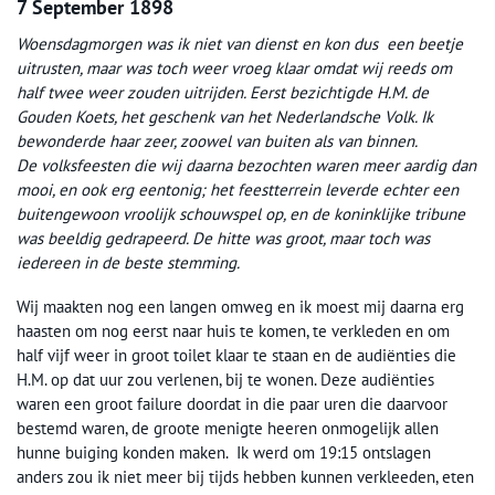
7 September 1898
Woensdagmorgen was ik niet van dienst en kon dus een beetje
uitrusten, maar was toch weer vroeg klaar omdat wij reeds om
half twee weer zouden uitrijden. Eerst bezichtigde H.M. de
Gouden Koets, het geschenk van het Nederlandsche Volk. Ik
bewonderde haar zeer, zoowel van buiten als van binnen.
De volksfeesten die wij daarna bezochten waren meer aardig dan
mooi, en ook erg eentonig; het feestterrein leverde echter een
buitengewoon vroolijk schouwspel op, en de koninklijke tribune
was beeldig gedrapeerd. De hitte was groot, maar toch was
iedereen in de beste stemming.
Wij maakten nog een langen omweg en ik moest mij daarna erg
haasten om nog eerst naar huis te komen, te verkleden en om
half vijf weer in groot toilet klaar te staan en de audiënties die
H.M. op dat uur zou verlenen, bij te wonen. Deze audiënties
waren een groot failure doordat in die paar uren die daarvoor
bestemd waren, de groote menigte heeren onmogelijk allen
hunne buiging konden maken. Ik werd om 19:15 ontslagen
anders zou ik niet meer bij tijds hebben kunnen verkleeden, eten