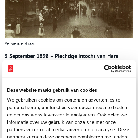
Versierde straat
5 September 1898 – Plechtige intocht van Hare
Majesteit te Amsterdam.
Ik reed naar het station langs eenen vooraf bepaalden weg.
Overal waren de wegen met militairen en politie afgezet en op
de aangezichten van de daarachter geschaarde dichte menigte
Deze website maakt gebruik van cookies
stond enkel blijde verwachting te lezen. De hemel was een
We gebruiken cookies om content en advertenties te
beetje bewolkt en zelfs was er een buitje gevallen. Ik had mij
daarom gewapend met parapllui en regenmantel (die echter niet
personaliseren, om functies voor social media te bieden
nodig is geweest, want bij het binnenkomen van den trein die
en om ons websiteverkeer te analyseren. Ook delen we
H.M. bracht kwam de Oranjezon doorbreken en bleef ons verder
informatie over uw gebruik van onze site met onze
die dagen onafgebroken beschijnen).
partners voor social media, adverteren en analyse. Deze
partners kunnen deze gegevens combineren met andere