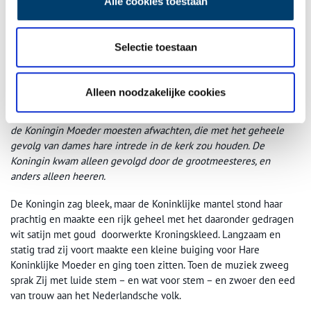
Alle cookies toestaan
Intocht Koningin Wilhelmina
6 September 1898 – De groote dag
Selectie toestaan
De groote dag was aangebroken.
Reeds vroeg waren wij allen op. Gelukkig kwam de kapper op zijn
Alleen noodzakelijke cookies
tijd en waren de beide dames du Palais, onze logees, en ikzelf,
geheel bij tijds klaar, en nog veel te vroeg in de kerk alwaar wij
de Koningin Moeder moesten afwachten, die met het geheele
gevolg van dames hare intrede in de kerk zou houden. De
Koningin kwam alleen gevolgd door de grootmeesteres, en
anders alleen heeren.
De Koningin zag bleek, maar de Koninklijke mantel stond haar
prachtig en maakte een rijk geheel met het daaronder gedragen
wit satijn met goud doorwerkte Kroningskleed. Langzaam en
statig trad zij voort maakte een kleine buiging voor Hare
Koninklijke Moeder en ging toen zitten. Toen de muziek zweeg
sprak Zij met luide stem – en wat voor stem – en zwoer den eed
van trouw aan het Nederlandsche volk.