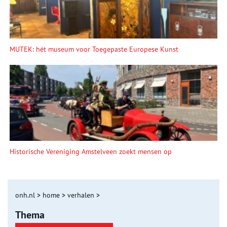
MUTEK: hét museum voor Toegepaste Europese Kunst
Historische Vereniging Amstelveen zoekt mensen op
onh.nl
>
home
>
verhalen
>
Thema