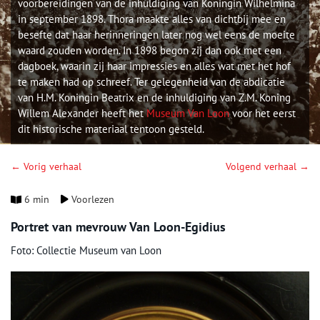
voorbereidingen van de inhuldiging van Koningin Wilhelmina
in september 1898. Thora maakte alles van dichtbij mee en
besefte dat haar herinneringen later nog wel eens de moeite
waard zouden worden. In 1898 begon zij dan ook met een
dagboek, waarin zij haar impressies en alles wat met het hof
te maken had op schreef. Ter gelegenheid van de abdicatie
van H.M. Koningin Beatrix en de inhuldiging van Z.M. Koning
Willem Alexander heeft het
Museum Van Loon
voor het eerst
dit historische materiaal tentoon gesteld.
← Vorig verhaal
Volgend verhaal →
6 min
Voorlezen
Portret van mevrouw Van Loon-Egidius
Foto: Collectie Museum van Loon