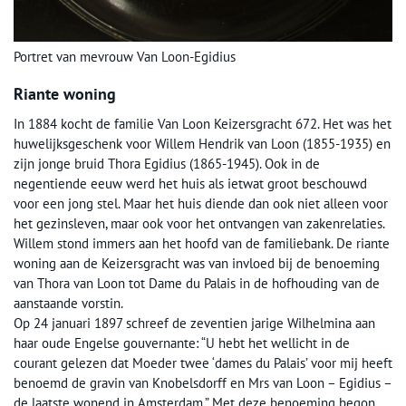
Portret van mevrouw Van Loon-Egidius
Riante woning
In 1884 kocht de familie Van Loon Keizersgracht 672. Het was het
huwelijksgeschenk voor Willem Hendrik van Loon (1855-1935) en
zijn jonge bruid Thora Egidius (1865-1945). Ook in de
negentiende eeuw werd het huis als ietwat groot beschouwd
voor een jong stel. Maar het huis diende dan ook niet alleen voor
het gezinsleven, maar ook voor het ontvangen van zakenrelaties.
Willem stond immers aan het hoofd van de familiebank. De riante
woning aan de Keizersgracht was van invloed bij de benoeming
van Thora van Loon tot Dame du Palais in de hofhouding van de
aanstaande vorstin.
Op 24 januari 1897 schreef de zeventien jarige Wilhelmina aan
haar oude Engelse gouvernante: “U hebt het wellicht in de
courant gelezen dat Moeder twee ‘dames du Palais’ voor mij heeft
benoemd de gravin van Knobelsdorff en Mrs van Loon – Egidius –
de laatste wonend in Amsterdam.” Met deze benoeming begon