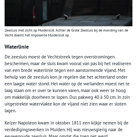
Zeesluis met zicht op Muiderslot. Achter de Grote Zeesluis bij de monding van de
Vecht doemt het imposante Muiderslot op.
Waterlinie
De zeesluis moest de Vechtstreek tegen overstromingen
beschermen, maar de sluis kwam vooral van pas bij het realiseren
van een brede waterlinie tegen een aanstormende vijand. Met
behulp van de zeesluis kon je regelen dat het achterland onder
een laagje water stond. Het water op de weilanden moest net te
laag staan om er over te kunnen varen, maar ook weer te hoog
om makkelijk doorheen te lopen. Dus pakweg 40 à 50 cm. In zo’n
uitgestrekte watervlakte kon de vijand niet zien waar er sloten
lagen.
Keizer Napoleon kwam in oktober 1811 een kijkje nemen bij de
verdedigingswerken in Muiden. Hij was nieuwsgierig naar de
eeuwenoude zeesluis. Maar omdat die toen net werd