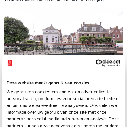
Deze website maakt gebruik van cookies
We gebruiken cookies om content en advertenties te
personaliseren, om functies voor social media te bieden
Brug van de Grote Zeesluis in Muiden. Foto: Gouwenaar, 2012 (publiek domein).
en om ons websiteverkeer te analyseren. Ook delen we
Gooische Moordenaar
informatie over uw gebruik van onze site met onze
partners voor social media, adverteren en analyse. Deze
Al die scheepvaart zorgde voor de nodige levendigheid in
partners kunnen deze gegevens combineren met andere
Muiden. In het stadje konden scheepsjagers hun paarden stallen