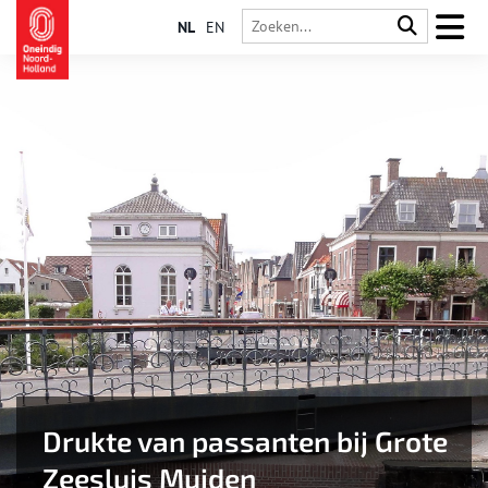
NL
EN
Drukte van passanten bij Grote
Zeesluis Muiden