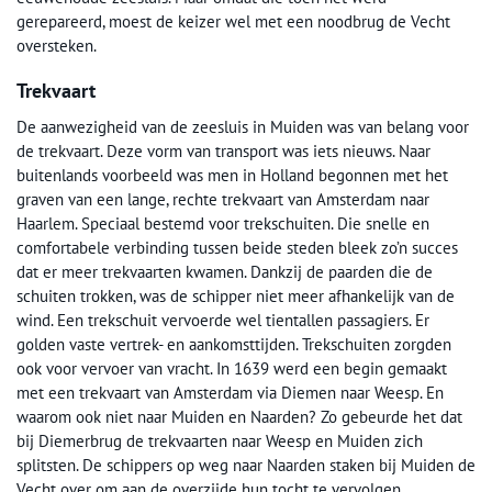
gerepareerd, moest de keizer wel met een noodbrug de Vecht
oversteken.
Trekvaart
De aanwezigheid van de zeesluis in Muiden was van belang voor
de trekvaart. Deze vorm van transport was iets nieuws. Naar
buitenlands voorbeeld was men in Holland begonnen met het
graven van een lange, rechte trekvaart van Amsterdam naar
Haarlem. Speciaal bestemd voor trekschuiten. Die snelle en
comfortabele verbinding tussen beide steden bleek zo’n succes
dat er meer trekvaarten kwamen. Dankzij de paarden die de
schuiten trokken, was de schipper niet meer afhankelijk van de
wind. Een trekschuit vervoerde wel tientallen passagiers. Er
golden vaste vertrek- en aankomsttijden. Trekschuiten zorgden
ook voor vervoer van vracht. In 1639 werd een begin gemaakt
met een trekvaart van Amsterdam via Diemen naar Weesp. En
waarom ook niet naar Muiden en Naarden? Zo gebeurde het dat
bij Diemerbrug de trekvaarten naar Weesp en Muiden zich
splitsten. De schippers op weg naar Naarden staken bij Muiden de
Vecht over om aan de overzijde hun tocht te vervolgen.