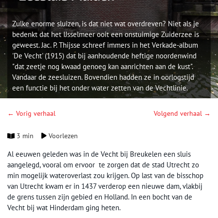
Zulke enorme sluizen, is dat niet wat overdreven? Niet als je
bedenkt dat het IJsselmeer ooit een onstuimige Zuiderzee is
geweest. Jac. P. Thijsse schreef immers in het Verkade-album
'De Vecht' (1915) dat bij aanhoudende heftige noordenwind
"dat zeetje nog kwaad genoeg kan aanrichten aan de kust".
Vandaar de zeesluizen. Bovendien hadden ze in oorlogstijd
een functie bij het onder water zetten van de Vechtlinie.
← Vorig verhaal
Volgend verhaal →
3 min
Voorlezen
Al eeuwen geleden was in de Vecht bij Breukelen een sluis
aangelegd, vooral om ervoor te zorgen dat de stad Utrecht zo
min mogelijk wateroverlast zou krijgen. Op last van de bisschop
van Utrecht kwam er in 1437 verderop een nieuwe dam, vlakbij
de grens tussen zijn gebied en Holland. In een bocht van de
Vecht bij wat Hinderdam ging heten.