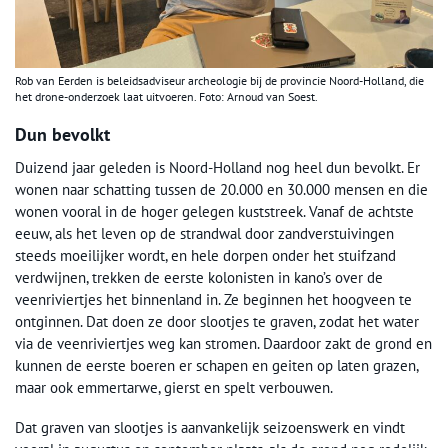
Rob van Eerden is beleidsadviseur archeologie bij de provincie Noord-Holland, die
het drone-onderzoek laat uitvoeren. Foto: Arnoud van Soest.
Dun bevolkt
Duizend jaar geleden is Noord-Holland nog heel dun bevolkt. Er
wonen naar schatting tussen de 20.000 en 30.000 mensen en die
wonen vooral in de hoger gelegen kuststreek. Vanaf de achtste
eeuw, als het leven op de strandwal door zandverstuivingen
steeds moeilijker wordt, en hele dorpen onder het stuifzand
verdwijnen, trekken de eerste kolonisten in kano’s over de
veenriviertjes het binnenland in. Ze beginnen het hoogveen te
ontginnen. Dat doen ze door slootjes te graven, zodat het water
via de veenriviertjes weg kan stromen. Daardoor zakt de grond en
kunnen de eerste boeren er schapen en geiten op laten grazen,
maar ook emmertarwe, gierst en spelt verbouwen.
Dat graven van slootjes is aanvankelijk seizoenswerk en vindt