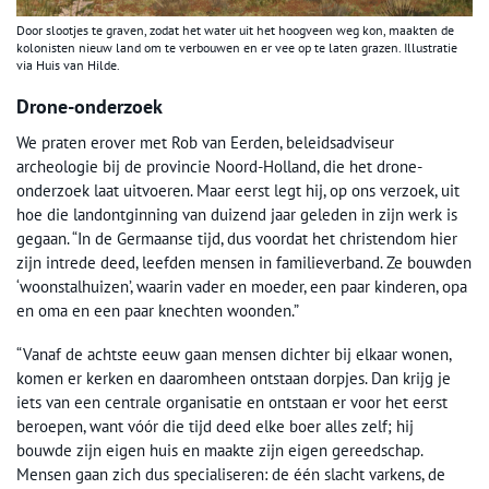
Door slootjes te graven, zodat het water uit het hoogveen weg kon, maakten de
kolonisten nieuw land om te verbouwen en er vee op te laten grazen. Illustratie
via Huis van Hilde.
Drone-onderzoek
We praten erover met Rob van Eerden, beleidsadviseur
archeologie bij de provincie Noord-Holland, die het drone-
onderzoek laat uitvoeren. Maar eerst legt hij, op ons verzoek, uit
hoe die landontginning van duizend jaar geleden in zijn werk is
gegaan. “In de Germaanse tijd, dus voordat het christendom hier
zijn intrede deed, leefden mensen in familieverband. Ze bouwden
‘woonstalhuizen’, waarin vader en moeder, een paar kinderen, opa
en oma en een paar knechten woonden.”
“Vanaf de achtste eeuw gaan mensen dichter bij elkaar wonen,
komen er kerken en daaromheen ontstaan dorpjes. Dan krijg je
iets van een centrale organisatie en ontstaan er voor het eerst
beroepen, want vóór die tijd deed elke boer alles zelf; hij
bouwde zijn eigen huis en maakte zijn eigen gereedschap.
Mensen gaan zich dus specialiseren: de één slacht varkens, de