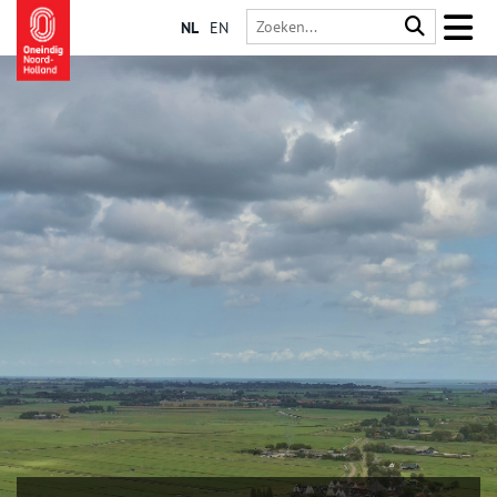
NL
EN