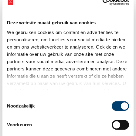
Deze website maakt gebruik van cookies
We gebruiken cookies om content en advertenties te
personaliseren, om functies voor social media te bieden
en om ons websiteverkeer te analyseren. Ook delen we
informatie over uw gebruik van onze site met onze
partners voor social media, adverteren en analyse. Deze
partners kunnen deze gegevens combineren met andere
informatie die u aan ze heeft verstrekt of die ze hebben
Het drone-onderzoek werd uitgevoerd door medewerkers van de Universiteit van
verzameld op basis van uw gebruik van hun services. U
Amsterdam, in opdracht van de provincie Noord-Holland en de Gemeente
Amsterdam. Foto via Huis van Hilde.
gaat akkoord met de cookies en het
privacystatement
als u onze website blijft gebruiken.
Toestemmingsselectie
Kookpotten
Noodzakelijk
Je zou denken dat archeologen niets liever willen dan zo’n
eeuwenoude terp opgraven om eeuwenoude voorwerpen, zoals
kogelronde kookpotten, naar boven te halen, maar het tegendeel
Voorkeuren
is waar, maakt Van Eerden duidelijk. “Het liefst laten we die