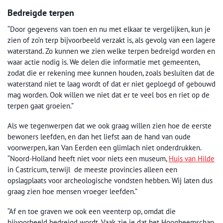
Bedreigde terpen
“Door gegevens van toen en nu met elkaar te vergelijken, kun je
zien of zo’n terp bijvoorbeeld verzakt is, als gevolg van een lagere
waterstand. Zo kunnen we zien welke terpen bedreigd worden en
waar actie nodig is. We delen die informatie met gemeenten,
zodat die er rekening mee kunnen houden, zoals besluiten dat de
waterstand niet te laag wordt of dat er niet geploegd of gebouwd
mag worden. Ook willen we niet dat er te veel bos en riet op de
terpen gaat groeien.”
Als we tegenwerpen dat we ook graag willen zien hoe de eerste
bewoners leefden, en dan het liefst aan de hand van oude
voorwerpen, kan Van Eerden een glimlach niet onderdrukken.
“Noord-Holland heeft niet voor niets een museum,
Huis van Hilde
in Castricum, terwijl de meeste provincies alleen een
opslagplaats voor archeologische vondsten hebben. Wij laten dus
graag zien hoe mensen vroeger leefden.”
“Af en toe graven we ook een veenterp op, omdat die
bijvoorbeeld bedreigd wordt. Vaak zie je dat het Hoogheemschap