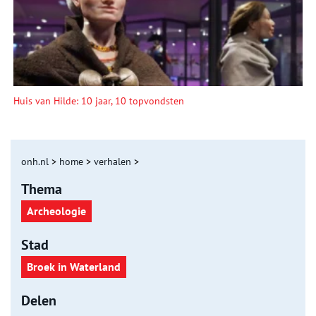
Huis van Hilde: 10 jaar, 10 topvondsten
onh.nl
>
home
>
verhalen
>
Thema
Archeologie
Stad
Broek in Waterland
Delen