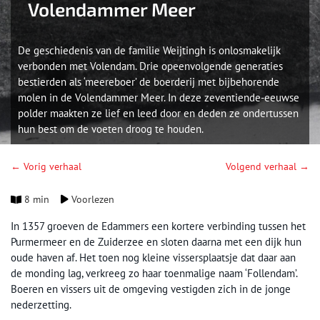
Volendammer Meer
De geschiedenis van de familie Weijtingh is onlosmakelijk
verbonden met Volendam. Drie opeenvolgende generaties
bestierden als ‘meereboer’ de boerderij met bijbehorende
molen in de Volendammer Meer. In deze zeventiende-eeuwse
polder maakten ze lief en leed door en deden ze ondertussen
hun best om de voeten droog te houden.
← Vorig verhaal
Volgend verhaal →
8 min
Voorlezen
In 1357 groeven de Edammers een kortere verbinding tussen het
Purmermeer en de Zuiderzee en sloten daarna met een dijk hun
oude haven af. Het toen nog kleine vissersplaatsje dat daar aan
de monding lag, verkreeg zo haar toenmalige naam ‘Follendam’.
Boeren en vissers uit de omgeving vestigden zich in de jonge
nederzetting.