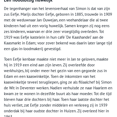
De tegenhanger van het levensverhaal van Simon is dat van zijn
zus Eefje. Marijs dochter Eefje, geboren in 1885, trouwde in 1909
met de weduwnaar Jan Ouwejan, een veehandelaar die al twee
kinderen had uit een vorig huwelijk. Samen kregen zij nog eens
zes kinderen, waarvan er drie zeer vroegtijdig overleden. Tot
1919 was Eefje kastelein in hun café ‘De Kaashandel’ aan de
Kaasmarkt in Edam; voor zover bekend was daarin later lange tijd
een glas-in-loodmakerij gevestigd.
Toen Eefje kenbaar maakte niet meer in Jan te geloven, maakte
hij in 1919 een eind aan zijn leven. Zij overleefde door
werkhuisjes, bij onder meer het gezin van een gegoede zus in
Edam en een kaaswinkeltje. Toen de inkomsten van het
kaaswinkeltje teveel terugliepen, ging ze als filiaalchef bij Simon
de Wit in Deventer werken. Nadien verhuisde ze naar Haarlem en
kwam ze te wonen in dezelfde buurt als haar moeder. Tot die tijd
bleven haar drie dochters bij haar. Toen haar laatste dochter het
huis verliet, zat Eefje zonder middelen en verkreeg zij in 1939
onderdak bij haar oudste dochter in Huizen. Zij overleed hier in
1963.