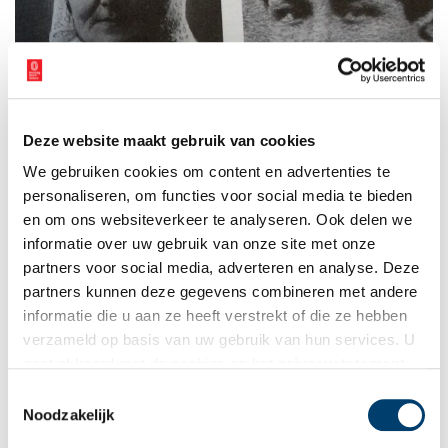
Deze website maakt gebruik van cookies
We gebruiken cookies om content en advertenties te
Maria (Marij) Kater en haar echtgenoot Dirk Buijs. Foto’s uit: Kees Bootsman,
Het
personaliseren, om functies voor social media te bieden
pad. Een landweg met geschiedenis
(1983).
en om ons websiteverkeer te analyseren. Ook delen we
Uit huis geplaatst
informatie over uw gebruik van onze site met onze
partners voor social media, adverteren en analyse. Deze
Na onder meer slager te zijn geweest, schopte Simon het ironisch
partners kunnen deze gegevens combineren met andere
genoeg tot politieagent in Haarlem. Dat ging hem goed af,
informatie die u aan ze heeft verstrekt of die ze hebben
gegeven de volgende overlevering. De uitbetaling van weekloon
verzameld op basis van uw gebruik van hun services. U
gebeurde in die tijd veelal in de kroeg. Dat werd ruim besteed
gaat akkoord met de cookies en het
privacystatement
aan drank en er ontstonden vaak ruzies en vechtpartijen. Simon
werd er dan met een collega op uitgestuurd om orde op zaken te
als u onze website blijft gebruiken.
Toestemmingsselectie
stellen. Daartoe grepen zij ieder een barkruk en veegden zo het
Noodzakelijk
café schoon.