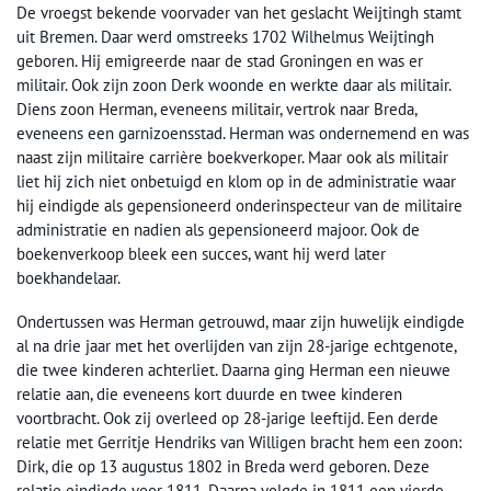
De vroegst bekende voorvader van het geslacht Weijtingh stamt
uit Bremen. Daar werd omstreeks 1702 Wilhelmus Weijtingh
geboren. Hij emigreerde naar de stad Groningen en was er
militair. Ook zijn zoon Derk woonde en werkte daar als militair.
Diens zoon Herman, eveneens militair, vertrok naar Breda,
eveneens een garnizoensstad. Herman was ondernemend en was
naast zijn militaire carrière boekverkoper. Maar ook als militair
liet hij zich niet onbetuigd en klom op in de administratie waar
hij eindigde als gepensioneerd onderinspecteur van de militaire
administratie en nadien als gepensioneerd majoor. Ook de
boekenverkoop bleek een succes, want hij werd later
boekhandelaar.
Ondertussen was Herman getrouwd, maar zijn huwelijk eindigde
al na drie jaar met het overlijden van zijn 28-jarige echtgenote,
die twee kinderen achterliet. Daarna ging Herman een nieuwe
relatie aan, die eveneens kort duurde en twee kinderen
voortbracht. Ook zij overleed op 28-jarige leeftijd. Een derde
relatie met Gerritje Hendriks van Willigen bracht hem een zoon:
Dirk, die op 13 augustus 1802 in Breda werd geboren. Deze
relatie eindigde voor 1811. Daarna volgde in 1811 een vierde