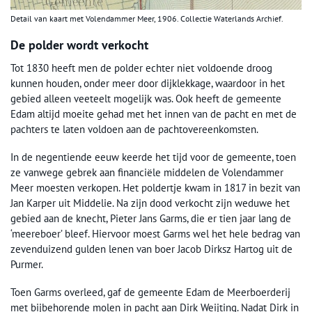
Detail van kaart met Volendammer Meer, 1906. Collectie Waterlands Archief.
De polder wordt verkocht
Tot 1830 heeft men de polder echter niet voldoende droog
kunnen houden, onder meer door dijklekkage, waardoor in het
gebied alleen veeteelt mogelijk was. Ook heeft de gemeente
Edam altijd moeite gehad met het innen van de pacht en met de
pachters te laten voldoen aan de pachtovereenkomsten.
In de negentiende eeuw keerde het tijd voor de gemeente, toen
ze vanwege gebrek aan financiële middelen de Volendammer
Meer moesten verkopen. Het poldertje kwam in 1817 in bezit van
Jan Karper uit Middelie. Na zijn dood verkocht zijn weduwe het
gebied aan de knecht, Pieter Jans Garms, die er tien jaar lang de
‘meereboer’ bleef. Hiervoor moest Garms wel het hele bedrag van
zevenduizend gulden lenen van boer Jacob Dirksz Hartog uit de
Purmer.
Toen Garms overleed, gaf de gemeente Edam de Meerboerderij
met bijbehorende molen in pacht aan Dirk Weijting. Nadat Dirk in