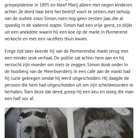
griepepidemie in 1895 en bleef Marij alleen met negen kinderen
achter. Ze deed haar best het bedrijf voort te zetten, met behulp
van de oudste zoon Simon, toen nog geen zestien jaar, die al
spoedig in de vaderrol stapte. Simon had een vrije geest, zo blijkt
uit een anekdote waarin hij een koe op de markt in Purmerend
verkocht en met een racefiets thuis kwam.
Enige tijd later keerde hij van de Purmerendse markt terug met
een minder leuk verhaal. De politie zat achter hem aan en hij
verzocht zijn moeder om niets te zeggen. Simon dook onder in
de hooiberg van de Meerboerderij. In een café aan de markt had
hij ruzie gekregen omdat hij werd uitgescholden. Hij daagde de
persoon die hem had uitgescholden uit om zijn scheldwoorden te
herhalen. Toen deze dat deed, greep hij een keu en sloeg die man
een half oor af.